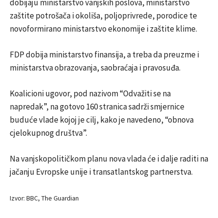
dobijaju ministarstvo vanjskih poslova, ministarstvo
zaštite potrošača i okoliša, poljoprivrede, porodice te
novoformirano ministarstvo ekonomije i zaštite klime.
FDP dobija ministarstvo finansija, a treba da preuzme i
ministarstva obrazovanja, saobraćaja i pravosuđa.
Koalicioni ugovor, pod nazivom “Odvažiti se na
napredak”, na gotovo 160 stranica sadrži smjernice
buduće vlade kojoj je cilj, kako je navedeno, “obnova
cjelokupnog društva”.
Na vanjskopolitičkom planu nova vlada će i dalje raditi na
jačanju Evropske unije i transatlantskog partnerstva.
Izvor: BBC, The Guardian