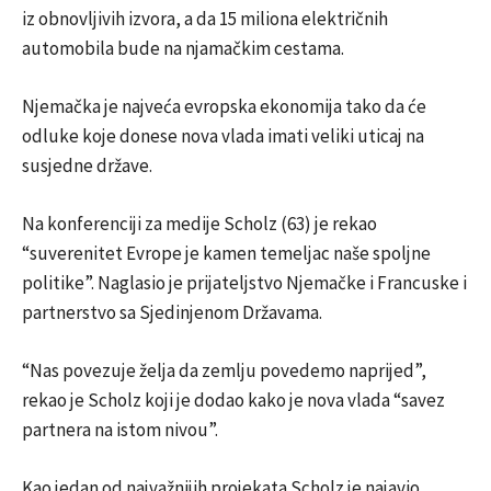
iz obnovljivih izvora, a da 15 miliona električnih
automobila bude na njamačkim cestama.
Njemačka je najveća evropska ekonomija tako da će
odluke koje donese nova vlada imati veliki uticaj na
susjedne države.
Na konferenciji za medije Scholz (63) je rekao
“suverenitet Evrope je kamen temeljac naše spoljne
politike”. Naglasio je prijateljstvo Njemačke i Francuske i
partnerstvo sa Sjedinjenom Državama.
“Nas povezuje želja da zemlju povedemo naprijed”,
rekao je Scholz koji je dodao kako je nova vlada “savez
partnera na istom nivou”.
Kao jedan od najvažnijih projekata Scholz je najavio