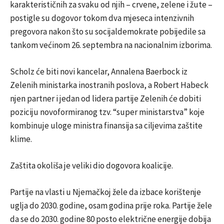
karakterističnih za svaku od njih – crvene, zelene i žute –
postigle su dogovor tokom dva mjeseca intenzivnih
pregovora nakon što su socijaldemokrate pobijedile sa
tankom većinom 26. septembra na nacionalnim izborima.
Scholz će biti novi kancelar, Annalena Baerbock iz
Zelenih ministarka inostranih poslova, a Robert Habeck
njen partner i jedan od lidera partije Zelenih će dobiti
poziciju novoformiranog tzv. “super ministarstva” koje
kombinuje uloge ministra finansija sa ciljevima zaštite
klime.
Zaštita okoliša je veliki dio dogovora koalicije.
Partije na vlasti u Njemačkoj žele da izbace korištenje
uglja do 2030. godine, osam godina prije roka. Partije žele
da se do 2030. godine 80 posto električne energije dobija