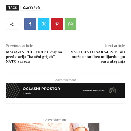
TAGS
Olaf Scholz
Previous article
Next article
MAGAZIN POLITICO: Ukrajina
VARHELYI U SARAJEVU: BiH
predstavlja “istočni grijeh”
može ostati bez milijardu i po
NATO saveza
eura ulaganja
- Advertisement -
- Advertisement -