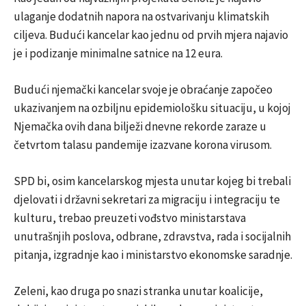
ulaganje dodatnih napora na ostvarivanju klimatskih
ciljeva. Budući kancelar kao jednu od prvih mjera najavio
je i podizanje minimalne satnice na 12 eura.
Budući njemački kancelar svoje je obraćanje započeo
ukazivanjem na ozbiljnu epidemiološku situaciju, u kojoj
Njemačka ovih dana bilježi dnevne rekorde zaraze u
četvrtom talasu pandemije izazvane korona virusom.
SPD bi, osim kancelarskog mjesta unutar kojeg bi trebali
djelovati i državni sekretari za migraciju i integraciju te
kulturu, trebao preuzeti vođstvo ministarstava
unutrašnjih poslova, odbrane, zdravstva, rada i socijalnih
pitanja, izgradnje kao i ministarstvo ekonomske saradnje.
Zeleni, kao druga po snazi stranka unutar koalicije,