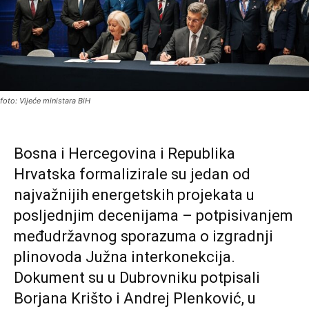
foto: Vijeće ministara BiH
Bosna i Hercegovina i
Republika
Hrvatska
formalizirale su jedan od
najvažnijih energetskih projekata u
posljednjim decenijama – potpisivanjem
međudržavnog sporazuma o izgradnji
plinovoda Južna interkonekcija.
Dokument su u Dubrovniku potpisali
Borjana Krišto
i
Andrej Plenković
, u