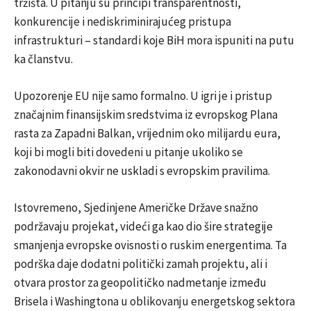
tržišta. U pitanju su principi transparentnosti,
konkurencije i nediskriminirajućeg pristupa
infrastrukturi – standardi koje BiH mora ispuniti na putu
ka članstvu.
Upozorenje EU nije samo formalno. U igri je i pristup
značajnim finansijskim sredstvima iz evropskog Plana
rasta za Zapadni Balkan, vrijednim oko milijardu eura,
koji bi mogli biti dovedeni u pitanje ukoliko se
zakonodavni okvir ne uskladi s evropskim pravilima.
Istovremeno, Sjedinjene Američke Države snažno
podržavaju projekat, videći ga kao dio šire strategije
smanjenja evropske ovisnosti o ruskim energentima. Ta
podrška daje dodatni politički zamah projektu, ali i
otvara prostor za geopolitičko nadmetanje između
Brisela i Washingtona u oblikovanju energetskog sektora