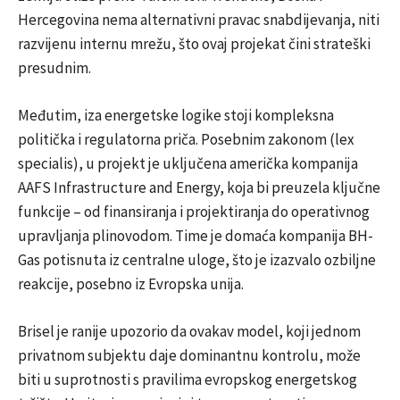
Hercegovina nema alternativni pravac snabdijevanja, niti
razvijenu internu mrežu, što ovaj projekat čini strateški
presudnim.
Međutim, iza energetske logike stoji kompleksna
politička i regulatorna priča. Posebnim zakonom (lex
specialis), u projekt je uključena američka kompanija
AAFS Infrastructure and Energy
, koja bi preuzela ključne
funkcije – od finansiranja i projektiranja do operativnog
upravljanja plinovodom. Time je domaća kompanija BH-
Gas potisnuta iz centralne uloge, što je izazvalo ozbiljne
reakcije, posebno iz
Evropska unija
.
Brisel je ranije upozorio da ovakav model, koji jednom
privatnom subjektu daje dominantnu kontrolu, može
biti u suprotnosti s pravilima evropskog energetskog