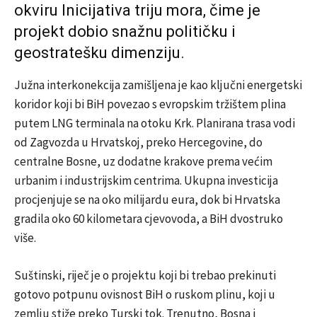
okviru
Inicijativa triju mora
, čime je
projekt dobio snažnu političku i
geostratešku dimenziju.
Južna interkonekcija zamišljena je kao ključni energetski
koridor koji bi BiH povezao s evropskim tržištem plina
putem LNG terminala na otoku
Krk
. Planirana trasa vodi
od Zagvozda u Hrvatskoj, preko Hercegovine, do
centralne Bosne, uz dodatne krakove prema većim
urbanim i industrijskim centrima. Ukupna investicija
procjenjuje se na oko milijardu eura, dok bi Hrvatska
gradila oko 60 kilometara cjevovoda, a BiH dvostruko
više.
Suštinski, riječ je o projektu koji bi trebao prekinuti
gotovo potpunu ovisnost BiH o ruskom plinu, koji u
zemlju stiže preko
Turski tok
. Trenutno, Bosna i