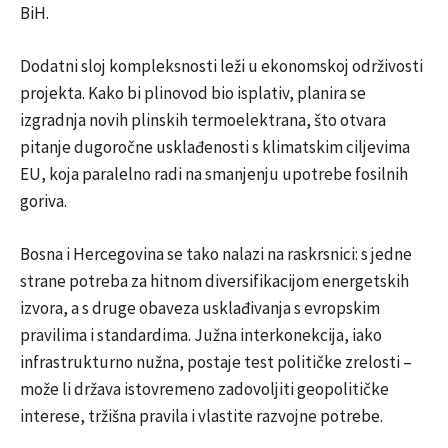
BiH.
Dodatni sloj kompleksnosti leži u ekonomskoj održivosti
projekta. Kako bi plinovod bio isplativ, planira se
izgradnja novih plinskih termoelektrana, što otvara
pitanje dugoročne usklađenosti s klimatskim ciljevima
EU, koja paralelno radi na smanjenju upotrebe fosilnih
goriva.
Bosna i Hercegovina se tako nalazi na raskrsnici: s jedne
strane potreba za hitnom diversifikacijom energetskih
izvora, a s druge obaveza usklađivanja s evropskim
pravilima i standardima. Južna interkonekcija, iako
infrastrukturno nužna, postaje test političke zrelosti –
može li država istovremeno zadovoljiti geopolitičke
interese, tržišna pravila i vlastite razvojne potrebe.