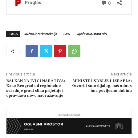
TAGS
Južna interkonekcija
LNG
Vijeće ministara BiH
Previous article
Next article
BALKAN NA IVICI NARATIVA:
MINISTRI SRBIJE I IZRAELA:
Kako Beograd od regionalne
Otvorili smo dijalog, naš odnos
saradnje gradi sliku prijetnje i
ima povijesnu dubinu
opravdava novo naoružavanje
- Advertisement -