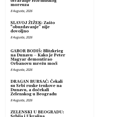
otvaranje Hormuškog
moreuza
8 Augusta, 2026
SLAVOJ ŽIŽEK: Zašto
“obuzdavanje” nije
dovoljno
8 Augusta, 2026
GABOR BODIŠ: Blitzkrieg
na Dunavu – Kako je Peter
Magyar demontirao
Orbanovu mrežu moći
8 Augusta, 2026
DRAGAN BURSAĆ: Čekali
su Srbi ruske tenkove na
Dunavu, a dočekali
Zelenskog u Beogradu
8 Augusta, 2026
ZELENSKI U BEOGRADU:
Srbija i Ukrajina