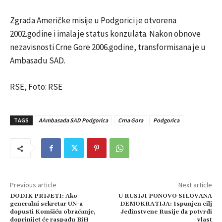
Zgrada Američke misije u Podgorici je otvorena
2002.godine i imala je status konzulata. Nakon obnove
nezavisnosti Crne Gore 2006.godine, transformisana je u
Ambasadu SAD.
RSE, Foto: RSE
TAGS
AAmbasada SAD Podgorica
Crna Gora
Podgorica
Previous article
Next article
DODIK PRIJETI: Ako
U RUSIJI PONOVO SILOVANA
generalni sekretar UN-a
DEMOKRATIJA: Ispunjen cilj
dopusti Komšiću obraćanje,
Jedinstvene Rusije da potvrdi
doprinijet će raspadu BiH
vlast