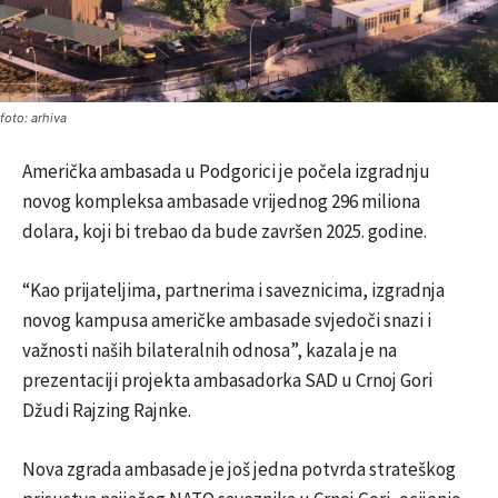
foto: arhiva
Američka ambasada u Podgorici je počela izgradnju
novog kompleksa ambasade vrijednog 296 miliona
dolara, koji bi trebao da bude završen 2025. godine.
“Kao prijateljima, partnerima i saveznicima, izgradnja
novog kampusa američke ambasade svjedoči snazi i
važnosti naših bilateralnih odnosa”, kazala je na
prezentaciji projekta ambasadorka SAD u Crnoj Gori
Džudi Rajzing Rajnke.
Nova zgrada ambasade je još jedna potvrda strateškog