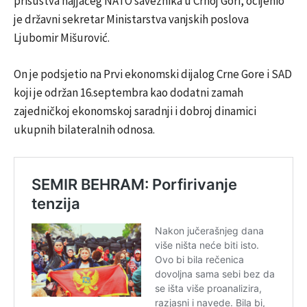
prisustva najjačeg NATO saveznika u Crnoj Gori, ocijenio
je državni sekretar Ministarstva vanjskih poslova
Ljubomir Mišurović.
On je podsjetio na Prvi ekonomski dijalog Crne Gore i SAD
koji je održan 16.septembra kao dodatni zamah
zajedničkoj ekonomskoj saradnji i dobroj dinamici
ukupnih bilateralnih odnosa.