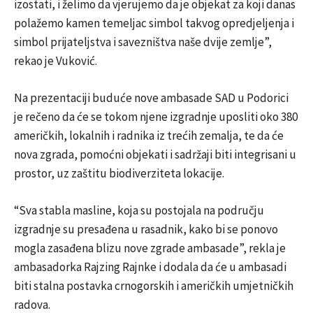
izostati, i želimo da vjerujemo da je objekat za koji danas
polažemo kamen temeljac simbol takvog opredjeljenja i
simbol prijateljstva i savezništva naše dvije zemlje”,
rekao je Vuković.
Na prezentaciji buduće nove ambasade SAD u Podorici
je rečeno da će se tokom njene izgradnje uposliti oko 380
američkih, lokalnih i radnika iz trećih zemalja, te da će
nova zgrada, pomoćni objekati i sadržaji biti integrisani u
prostor, uz zaštitu biodiverziteta lokacije.
“Sva stabla masline, koja su postojala na području
izgradnje su presađena u rasadnik, kako bi se ponovo
mogla zasađena blizu nove zgrade ambasade”, rekla je
ambasadorka Rajzing Rajnke i dodala da će u ambasadi
biti stalna postavka crnogorskih i američkih umjetničkih
radova.