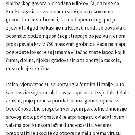
sihirbaškog govora Slobodana Miloševića, da bi se na
kratko ugasio privremenom sitošću uzrokovanom
genocidom u Srebrenici, ta snuff opera drugi put je
zijevnula 4 godine kasnije na Kosovu i onda se povukla u
bosansko podzemlje sa čijeg stropa je po jeziku njenom
prokapavala krv iz 750 masovnih grobnica. Kada na mapi
pogledate lokacije sa jamama vi tačno znate ispod kojih
šuma, dolina, rijeka i gradova tinja ta energija raskola,
destrukcije i zločina.
Istina, vjerovatno su se portali zla formirali i ranije, u to
sam sasvim siguran, ali bi svaki zapisničar i svjedok, telal i
arhivar, prije prenosa poruke, nama, generacijama iz
budućnosti, bio progutan vertigom paralelne dimenzije
sirovog idolopoklonstva čije aspiracije su ovladati ovim
valama pod krinkom lažne duhovnosti i u venama
preobratiti leukocite da otpora nemaju prema virusu