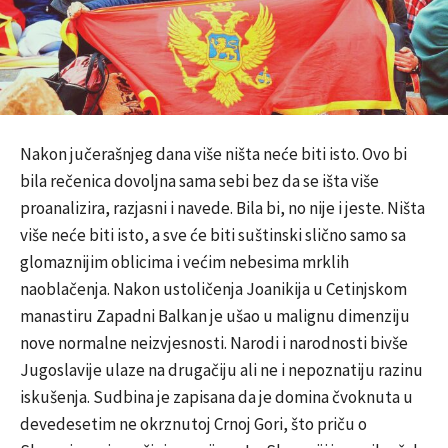
Nakon jučerašnjeg dana više ništa neće biti isto. Ovo bi
bila rečenica dovoljna sama sebi bez da se išta više
proanalizira, razjasni i navede. Bila bi, no nije i jeste. Ništa
više neće biti isto, a sve će biti suštinski slično samo sa
glomaznijim oblicima i većim nebesima mrklih
naoblačenja. Nakon ustoličenja Joanikija u Cetinjskom
manastiru Zapadni Balkan je ušao u malignu dimenziju
nove normalne neizvjesnosti. Narodi i narodnosti bivše
Jugoslavije ulaze na drugačiju ali ne i nepoznatiju razinu
iskušenja. Sudbina je zapisana da je domina čvoknuta u
devedesetim ne okrznutoj Crnoj Gori, što priču o