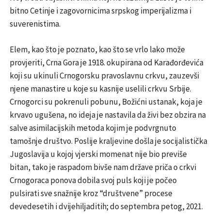
bitno Cetinje i zagovornicima srpskog imperijalizma i
suverenistima.
Elem, kao što je poznato, kao što se vrlo lako može
provjeriti, Crna Gora je 1918. okupirana od Karađorđevića
koji su ukinuli Crnogorsku pravoslavnu crkvu, zauzevši
njene manastire u koje su kasnije uselili crkvu Srbije.
Crnogorci su pokrenuli pobunu, Božićni ustanak, koja je
krvavo ugušena, no ideja je nastavila da živi bez obzira na
salve asimilacijskih metoda kojim je podvrgnuto
tamošnje društvo. Poslije kraljevine došla je socijalistička
Jugoslavija u kojoj vjerski momenat nije bio previše
bitan, tako je raspadom bivše nam države priča o crkvi
Crnogoraca ponova dobila svoj puls koji je počeo
pulsirati sve snažnije kroz “društvene” procese
devedesetih i dvijehiljaditih; do septembra petog, 2021.