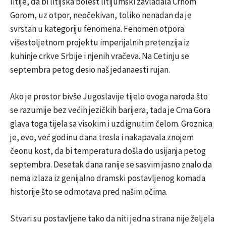
litije, da bi litijska bolest litijumski zavladala Crnom
Gorom, uz otpor, neočekivan, toliko nenadan da je
svrstan u kategoriju fenomena. Fenomen otpora
višestoljetnom projektu imperijalnih pretenzija iz
kuhinje crkve Srbije i njenih vračeva. Na Cetinju se
septembra petog desio naš jedanaesti rujan.
Ako je prostor bivše Jugoslavije tijelo ovoga naroda što
se razumije bez većih jezičkih barijera, tada je Crna Gora
glava toga tijela sa visokim i uzdignutim čelom. Groznica
je, evo, već godinu dana tresla i nakapavala znojem
čeonu kost, da bi temperatura došla do usijanja petog
septembra. Desetak dana ranije se sasvim jasno znalo da
nema izlaza iz genijalno dramski postavljenog komada
historije što se odmotava pred našim očima.
Stvari su postavljene tako da niti jedna strana nije željela