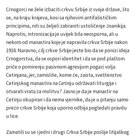
Crnogorci ne žele izbaciti crkvu Srbije iz svoje države, što
se, na kraju krajeva, kosi sa njihovim antifašističkim
principima, niti su željeli zabraniti ustoličenje Joanikija.
Naprotiv, intronizacija je uvijek bila neosporna, ali u
nekom od manastira koje je napravila crkva Srbije nakon
1918. Naravno, cilj crkve Srbije jeste bio da se ponizi ideja
Crnogorstva, da se ospori identitet i da se pod plaštom
priče o pomirenju pasivnom agresijom pogazi volja
Cetinjana, jer, zamislite, kome će, zaista, sveštenstvo
Cetinjskog manastira na Cetinju održavati liturgije i
otvarati vrata za molitvu? Jasno je da je manastir na
Cetinju okupiran i da nema vjernike, da je u pitanju samo
prezir crkve Srbije koja uporno odbija pogledati pravdu
u lice.
Zainatili su se i jedni i drugi. Crkva Srbije poslije litijaškog