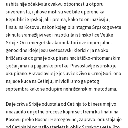
ushita nije očekivala ovakvu otpornost u otporu
suverenista, njihove misli su već bile uperene ka
Republici Srpskoj, ali i prema, kako to oni nazivaju,
finalu na Kosovu, nakon kojeg bi sintagma Srpskog sveta
skinula sramežljivi veo i razotkrila istinsko lice Velike
Srbije. Oci i energetski akumulatori ove imperijalno-
genocidne ideje jesu svetosavski klerici čija na oko
hrišćanska dogma je okupirana nacističko-mitomanskim
sjećanjima na paganske pretke. Pravoslavlje istinsko je
okupirano. Pravoslavlje je još uvijek živo u Crnoj Gori, ono
najjače kuca na Cetinju, mi vidili smo ga petog
septembra kako se odupire nehrišćanskim metodama.
Da je crkva Srbije odustala od Cetinja to bi nesumnjivo
unazadilo umjetne procese kojim se stremi ka finalu na
Kosovu preko Bosne i Hercegovine, zapravo, odustajanje
od Cetinja bi porazilo starletski oblik Srpskog sveta, što