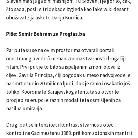
Slavenima s juga čini masnijom. I u Sloveniji je gorilo, čak,
što sada, poslije tri dekade izgleda kao fake wiki desant
obožavatelja askete Darija Kordića.
Piše: Semir Behram za Proglas.ba
Par puta su se na ovim prostorima otvarali portali
onostranog uvodeći mehanizmima stvarnosti drugačiji
ritam. Prvi put je to bilo sa ispaljenim zrnom olova iz
cijevi Gavrila Principa, čiji pogodak u meso nadvojvode je
na smrt osudio 20 miliona ljudi, dok je ranio i osakatio još
toliko. Koordinate Sarajevskog atentata su otvorile
procjep za erupcije raznih modaliteta osmišljenih za
nasilna umiranja.
Drugi put se intenzitet i kontrast stvarnosti oteo
kontroli na Gazimestanu 1989. prilikom sotonskih mantri i