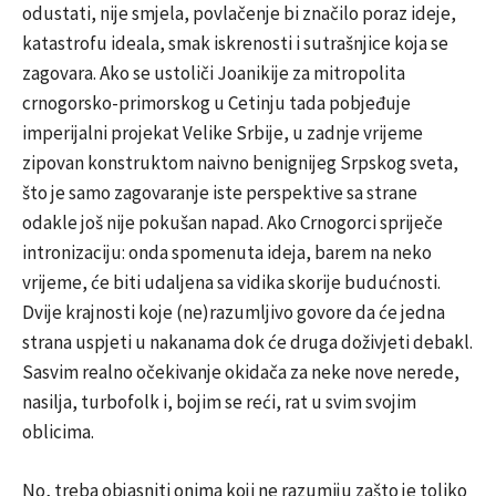
odustati, nije smjela, povlačenje bi značilo poraz ideje,
katastrofu ideala, smak iskrenosti i sutrašnjice koja se
zagovara. Ako se ustoliči Joanikije za mitropolita
crnogorsko-primorskog u Cetinju tada pobjeđuje
imperijalni projekat Velike Srbije, u zadnje vrijeme
zipovan konstruktom naivno benignijeg Srpskog sveta,
što je samo zagovaranje iste perspektive sa strane
odakle još nije pokušan napad. Ako Crnogorci spriječe
intronizaciju: onda spomenuta ideja, barem na neko
vrijeme, će biti udaljena sa vidika skorije budućnosti.
Dvije krajnosti koje (ne)razumljivo govore da će jedna
strana uspjeti u nakanama dok će druga doživjeti debakl.
Sasvim realno očekivanje okidača za neke nove nerede,
nasilja, turbofolk i, bojim se reći, rat u svim svojim
oblicima.
No, treba objasniti onima koji ne razumiju zašto je toliko