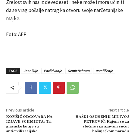
Zrelost svih nas iz devedeset i neke može i mora učiniti
da se vrag pošalje natrag ka otvoru svoje narčetanijske
majke.
Foto: AFP
TAGS
Joanikije
Porfirivanje
Semir Behram
ustoličenje
Previous article
Next article
KOMŠIĆ ODGOVARA NA
HAŠKI OSUĐENIK MILIVOJ
IZJAVE SCHMIDTA: Tri
PETKOVIĆ: Kajem se za
glasačke kutije su
zločine i izražavam sućut
anticivilizacijske
bošnjačkom narodu