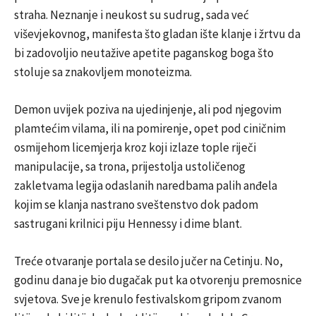
straha. Neznanje i neukost su sudrug, sada već
viševjekovnog, manifesta što gladan ište klanje i žrtvu da
bi zadovoljio neutažive apetite paganskog boga što
stoluje sa znakovljem monoteizma.
Demon uvijek poziva na ujedinjenje, ali pod njegovim
plamtećim vilama, ili na pomirenje, opet pod ciničnim
osmijehom licemjerja kroz koji izlaze tople riječi
manipulacije, sa trona, prijestolja ustoličenog
zakletvama legija odaslanih naredbama palih anđela
kojim se klanja nastrano sveštenstvo dok padom
sastrugani krilnici piju Hennessy i dime blant.
Treće otvaranje portala se desilo jučer na Cetinju. No,
godinu dana je bio dugačak put ka otvorenju premosnice
svjetova. Sve je krenulo festivalskom gripom zvanom