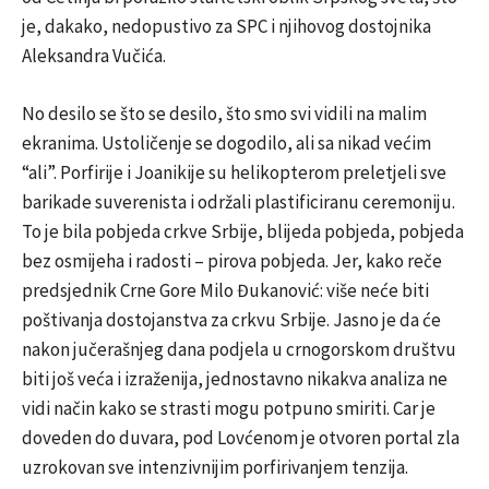
je, dakako, nedopustivo za SPC i njihovog dostojnika
Aleksandra Vučića.
No desilo se što se desilo, što smo svi vidili na malim
ekranima. Ustoličenje se dogodilo, ali sa nikad većim
“ali”. Porfirije i Joanikije su helikopterom preletjeli sve
barikade suverenista i održali plastificiranu ceremoniju.
To je bila pobjeda crkve Srbije, blijeda pobjeda, pobjeda
bez osmijeha i radosti – pirova pobjeda. Jer, kako reče
predsjednik Crne Gore Milo Đukanović: više neće biti
poštivanja dostojanstva za crkvu Srbije. Jasno je da će
nakon jučerašnjeg dana podjela u crnogorskom društvu
biti još veća i izraženija, jednostavno nikakva analiza ne
vidi način kako se strasti mogu potpuno smiriti. Car je
doveden do duvara, pod Lovćenom je otvoren portal zla
uzrokovan sve intenzivnijim porfirivanjem tenzija.