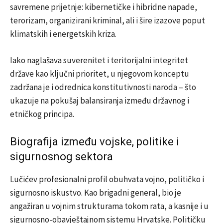
savremene prijetnje: kibernetičke i hibridne napade,
terorizam, organizirani kriminal, ali i šire izazove poput
klimatskih i energetskih kriza.
Iako naglašava suverenitet i teritorijalni integritet
države kao ključni prioritet, u njegovom konceptu
zadržana je i odrednica konstitutivnosti naroda – što
ukazuje na pokušaj balansiranja između državnog i
etničkog principa.
Biografija između vojske, politike i
sigurnosnog sektora
Lučićev profesionalni profil obuhvata vojno, političko i
sigurnosno iskustvo. Kao brigadni general, bio je
angažiran u vojnim strukturama tokom rata, a kasnije i u
sigurnosno-obavještajnom sistemu Hrvatske. Političku