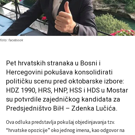
foto: facebook
Pet hrvatskih stranaka u
Bosni i
Hercegovini
pokušava konsolidirati
političku scenu pred oktobarske izbore:
HDZ 1990
,
HRS
,
HNP
,
HSS
i
HDS
u
Mostar
su potvrdile zajedničkog kandidata za
Predsjedništvo BiH –
Zdenka Lučića
.
Ova odluka predstavlja pokušaj objedinjavanja tzv.
“hrvatske opozicije” oko jednog imena, kao odgovor na