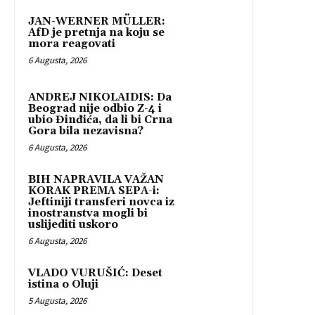
JAN-WERNER MÜLLER:
AfD je pretnja na koju se
mora reagovati
6 Augusta, 2026
ANDREJ NIKOLAIDIS: Da
Beograd nije odbio Z-4 i
ubio Đinđića, da li bi Crna
Gora bila nezavisna?
6 Augusta, 2026
BIH NAPRAVILA VAŽAN
KORAK PREMA SEPA-i:
Jeftiniji transferi novca iz
inostranstva mogli bi
uslijediti uskoro
6 Augusta, 2026
VLADO VURUŠIĆ: Deset
istina o Oluji
5 Augusta, 2026