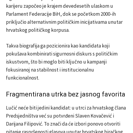
karijeru započeo je krajem devedesetih ulaskom u
Parlament Federacije BiH, dok se početkom 2000-ih
priključio alternativnim političkim inicijativama unutar
hrvatskog političkog korpusa.
Takva biografija ga pozicionira kao kandidata koji
pokušava kombinirati sigurnosni diskurs s političkim
iskustvom, što bi moglo biti ključno u kampanji
fokusiranoj na stabilnost i institucionalnu
funkcionalnost.
Fragmentirana utrka bez jasnog favorita
Lučić neće biti jedini kandidat: u utrci za hrvatskog člana
Predsjedništva već su potvrđeni
Slaven Kovačević
i
Darijana Filipović
. To znači da će izbori ponovo otvoriti
pitanje raspršenosti glasova unutar hrvatskog biračkog