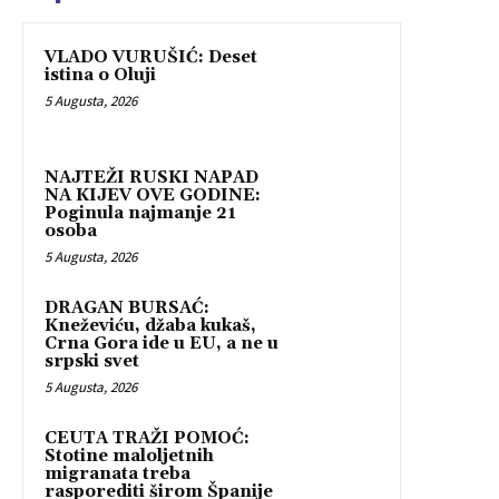
VLADO VURUŠIĆ: Deset
istina o Oluji
5 Augusta, 2026
NAJTEŽI RUSKI NAPAD
NA KIJEV OVE GODINE:
Poginula najmanje 21
osoba
5 Augusta, 2026
DRAGAN BURSAĆ:
Kneževiću, džaba kukaš,
Crna Gora ide u EU, a ne u
srpski svet
5 Augusta, 2026
CEUTA TRAŽI POMOĆ:
Stotine maloljetnih
migranata treba
rasporediti širom Španije