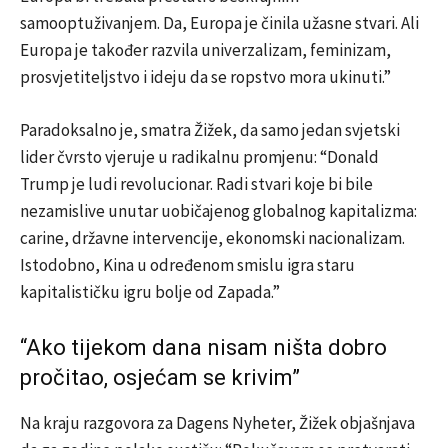
samooptuživanjem. Da, Europa je činila užasne stvari. Ali
Europa je također razvila univerzalizam, feminizam,
prosvjetiteljstvo i ideju da se ropstvo mora ukinuti.”
Paradoksalno je, smatra Žižek, da samo jedan svjetski
lider čvrsto vjeruje u radikalnu promjenu: “Donald
Trump je ludi revolucionar. Radi stvari koje bi bile
nezamislive unutar uobičajenog globalnog kapitalizma:
carine, državne intervencije, ekonomski nacionalizam.
Istodobno, Kina u određenom smislu igra staru
kapitalističku igru bolje od Zapada.”
“Ako tijekom dana nisam ništa dobro
pročitao, osjećam se krivim”
Na kraju razgovora za Dagens Nyheter, Žižek objašnjava