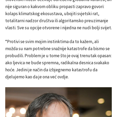
nije siguran o kakvom obliku propasti zapravo govori:
kolaps klimatskog ekosustava, ubojiti svjetski rat,
totalitarni nadzor društva ili algoritamsko preuzimanje
vlasti. Sve su opcije otvorene i nijedna ne nudi bolji svijet.
“Protivi se svim mojim instinktima da to kažem, ali
možda su nam potrebne snažnije katastrofe da bismo se
probudili. Problem je u tome što je ovaj trenutak opasan:
ako ljevica ne bude spremna, radikalna desnica svakako
hoće. Jedini je način da izbjegnemo katastrofu da
djelujemo kao da je ona već ovdje.