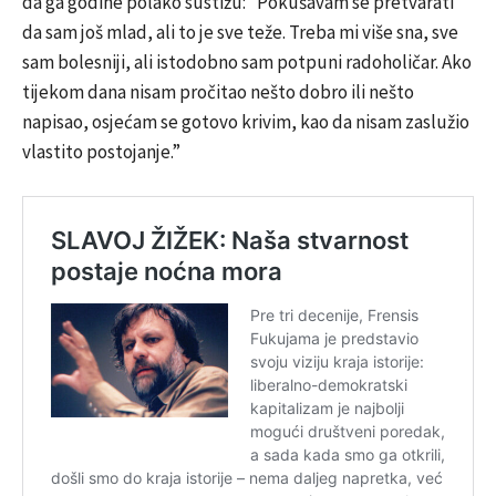
da ga godine polako sustižu: “Pokušavam se pretvarati
da sam još mlad, ali to je sve teže. Treba mi više sna, sve
sam bolesniji, ali istodobno sam potpuni radoholičar. Ako
tijekom dana nisam pročitao nešto dobro ili nešto
napisao, osjećam se gotovo krivim, kao da nisam zaslužio
vlastito postojanje.”