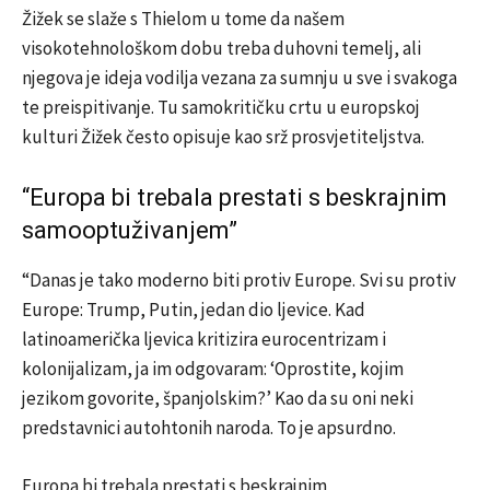
Žižek se slaže s Thielom u tome da našem
visokotehnološkom dobu treba duhovni temelj, ali
njegova je ideja vodilja vezana za sumnju u sve i svakoga
te preispitivanje. Tu samokritičku crtu u europskoj
kulturi Žižek često opisuje kao srž prosvjetiteljstva.
“Europa bi trebala prestati s beskrajnim
samooptuživanjem”
“Danas je tako moderno biti protiv Europe. Svi su protiv
Europe: Trump, Putin, jedan dio ljevice. Kad
latinoamerička ljevica kritizira eurocentrizam i
kolonijalizam, ja im odgovaram: ‘Oprostite, kojim
jezikom govorite, španjolskim?’ Kao da su oni neki
predstavnici autohtonih naroda. To je apsurdno.
Europa bi trebala prestati s beskrajnim