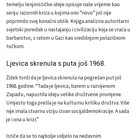
temelju lenjinističke ideje opisuje naše vrijeme kao
seriju razornih kriza u kojima ono “novo” još nije
poprimilo svoj konačni oblik. Knjiga analizira autoritarni
svjetski poredak u nastajanju i civilizaciju koja se vraća u
barbarstvo, s ratom u Gazi kao središnjom polazišnom
točkom.
Ljevica skrenula s puta još 1968.
Žižek tvrdi da je ljevica skrenula na pogrešan put još
1968. godine: “Tada je ljevica, barem u razvijenom
Zapadu, napustila ideju velike društvene promjene.
Umjesto toga prešla je na kulturnu kritiku društva. Više
nije imala stvarnu viziju izvan socijaldemokracije. A sada
je i ona u krizi.”
Ističe da se to najbolje vidjelo na nedavnim