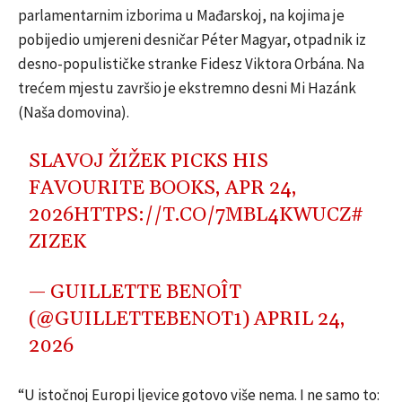
parlamentarnim izborima u Mađarskoj, na kojima je
pobijedio umjereni desničar Péter Magyar, otpadnik iz
desno-populističke stranke Fidesz Viktora Orbána. Na
trećem mjestu završio je ekstremno desni Mi Hazánk
(Naša domovina).
SLAVOJ ŽIŽEK PICKS HIS
FAVOURITE BOOKS, APR 24,
2026
HTTPS://T.CO/7MBL4KWUCZ
#
ZIZEK
— GUILLETTE BENOÎT
(@GUILLETTEBENOT1)
APRIL 24,
2026
“U istočnoj Europi ljevice gotovo više nema. I ne samo to: