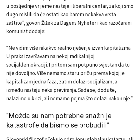
u posljednje vrijeme nestaje i liberalni centar, za koji smo
dugo mislili da će ostati kao barem nekakva vrsta
zaštite”, govori Žižek za Dagens Nyheter i kao razočarani
komunist dodaje:
“Ne vidim više nikakvo realno rješenje izvan kapitalizma.
U praksi završavam na nekoj radikalnijoj
socijaldemokraciji. I pritom sam potpuno svjestan da to
nije dovoljno. Više nemamo staru priču prema kojoj je
kapitalizam jedna faza, zatim dolazi socijalizam, a
između nastaju neka previranja. Sada se, doduše,
nalazimo u krizi, ali nemamo pojma što dolazi nakon nje.”
“Možda su nam potrebne snažnije
katastrofe da bismo se probudili”
Slovenski filozof očekuje određenu globalnu katarzu, ali