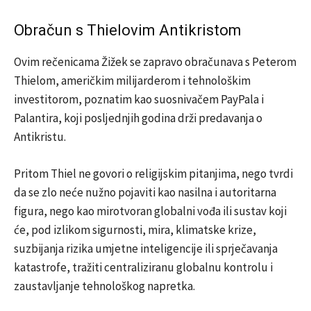
Obračun s Thielovim Antikristom
Ovim rečenicama Žižek se zapravo obračunava s Peterom
Thielom, američkim milijarderom i tehnološkim
investitorom, poznatim kao suosnivačem PayPala i
Palantira, koji posljednjih godina drži predavanja o
Antikristu.
Pritom Thiel ne govori o religijskim pitanjima, nego tvrdi
da se zlo neće nužno pojaviti kao nasilna i autoritarna
figura, nego kao mirotvoran globalni vođa ili sustav koji
će, pod izlikom sigurnosti, mira, klimatske krize,
suzbijanja rizika umjetne inteligencije ili sprječavanja
katastrofe, tražiti centraliziranu globalnu kontrolu i
zaustavljanje tehnološkog napretka.