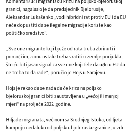
Komentarišući migrantsku krizu na poljsko-bjeloruskoj
granici, nagalasio je da predsjednik Bjelorusije,
Aleksandar Lukašenko „vodi hibridni rat protiv EU i da EU
neće dopustiti da se ilegalne migracije koriste kao
političko sredstvo“.
„Sve one migrante koji bježe od rata treba zbrinuti i
pomoći im, a one ostale treba vratiti u zemlje porijekla,
što će biti jasan signal za sve one koji žele da uđu u EU da
ne treba to da rade“, poručio je Hojs u Sarajevu.
Hojs je rekao da se nada da će kriza na poljsko
bjeloruskoj granici biti zaustavljena u „većoj ili manjoj
mjeri“ na proljeće 2022. godine.
Hiljade migranata, većinom sa Srednjeg Istoka, od ljeta
kampuju nedaleko od poljsko-bjeloruske granice, u vrlo