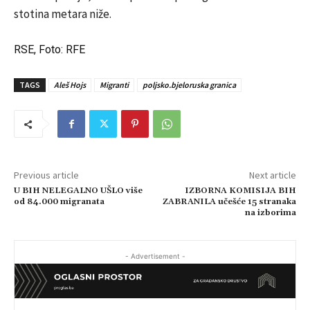
stotina metara niže.
RSE, Foto: RFE
TAGS
Aleš Hojs
Migranti
poljsko.bjeloruska granica
Previous article
Next article
U BIH NELEGALNO UŠLO više
IZBORNA KOMISIJA BIH
od 84.000 migranata
ZABRANILA učešće 15 stranaka
na izborima
- Advertisement -