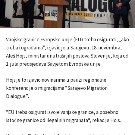
Vanjske granice Evropske unije (EU) treba osigurati, „ako
treba i ogradama“, izjavio je u Sarajevu, 18. novembra,
Aleš Hojs, ministar unutrašnjih poslova Slovenije, koja od
1. jula predsjedava Savjetom Evropske unije.
Hojs je to izjavio novinarima u pauzi regionalne
konferencije o migracijama “Sarajevo Migration
Dialogue”
.
“EU treba osigurati svoje vanjske granice, a posebno
istočne granice od ilegalnih migranata“, rekao je Hojs.