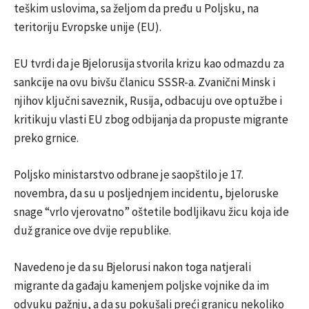
teškim uslovima, sa željom da pređu u Poljsku, na
teritoriju Evropske unije (EU).
EU tvrdi da je Bjelorusija stvorila krizu kao odmazdu za
sankcije na ovu bivšu članicu SSSR-a. Zvanični Minsk i
njihov ključni saveznik, Rusija, odbacuju ove optužbe i
kritikuju vlasti EU zbog odbijanja da propuste migrante
preko grnice.
Poljsko ministarstvo odbrane je saopštilo je 17.
novembra, da su u posljednjem incidentu, bjeloruske
snage “vrlo vjerovatno” oštetile bodljikavu žicu koja ide
duž granice ove dvije republike.
Navedeno je da su Bjelorusi nakon toga natjerali
migrante da gađaju kamenjem poljske vojnike da im
odvuku pažnju, a da su pokušali preći granicu nekoliko