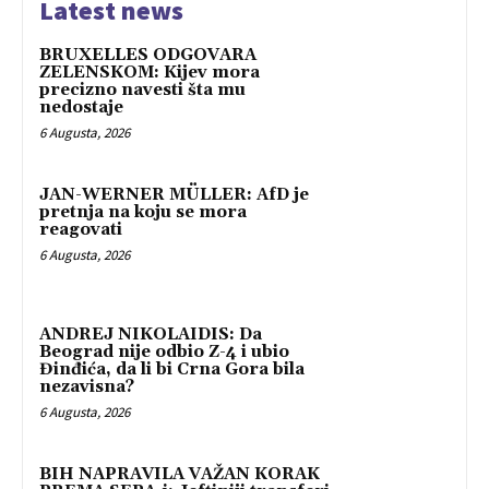
Latest news
BRUXELLES ODGOVARA
ZELENSKOM: Kijev mora
precizno navesti šta mu
nedostaje
6 Augusta, 2026
JAN-WERNER MÜLLER: AfD je
pretnja na koju se mora
reagovati
6 Augusta, 2026
ANDREJ NIKOLAIDIS: Da
Beograd nije odbio Z-4 i ubio
Đinđića, da li bi Crna Gora bila
nezavisna?
6 Augusta, 2026
BIH NAPRAVILA VAŽAN KORAK