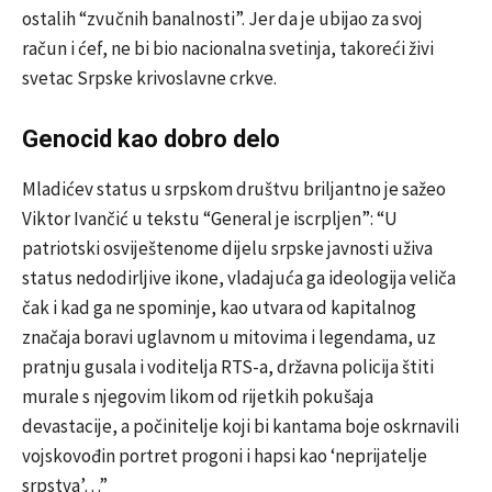
ostalih “zvučnih banalnosti”. Jer da je ubijao za svoj
račun i ćef, ne bi bio nacionalna svetinja, takoreći živi
svetac Srpske krivoslavne crkve.
Genocid kao dobro delo
Mladićev status u srpskom društvu briljantno je sažeo
Viktor Ivančić u tekstu “General je iscrpljen”: “U
patriotski osviještenome dijelu srpske javnosti uživa
status nedodirljive ikone, vladajuća ga ideologija veliča
čak i kad ga ne spominje, kao utvara od kapitalnog
značaja boravi uglavnom u mitovima i legendama, uz
pratnju gusala i voditelja RTS-a, državna policija štiti
murale s njegovim likom od rijetkih pokušaja
devastacije, a počinitelje koji bi kantama boje oskrnavili
vojskovođin portret progoni i hapsi kao ‘neprijatelje
srpstva’…”