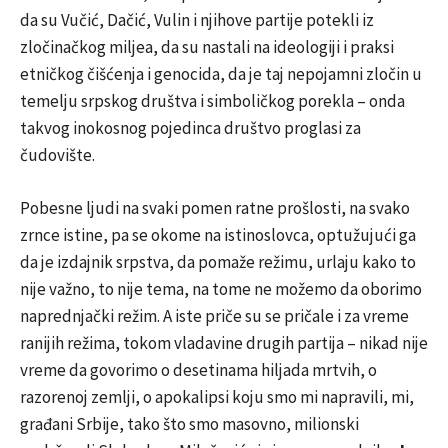
da su Vučić, Dačić, Vulin i njihove partije potekli iz
zločinačkog miljea, da su nastali na ideologiji i praksi
etničkog čišćenja i genocida, da je taj nepojamni zločin u
temelju srpskog društva i simboličkog porekla – onda
takvog inokosnog pojedinca društvo proglasi za
čudovište.
Pobesne ljudi na svaki pomen ratne prošlosti, na svako
zrnce istine, pa se okome na istinoslovca, optužujući ga
da je izdajnik srpstva, da pomaže režimu, urlaju kako to
nije važno, to nije tema, na tome ne možemo da oborimo
naprednjački režim. A iste priče su se pričale i za vreme
ranijih režima, tokom vladavine drugih partija – nikad nije
vreme da govorimo o desetinama hiljada mrtvih, o
razorenoj zemlji, o apokalipsi koju smo mi napravili, mi,
građani Srbije, tako što smo masovno, milionski