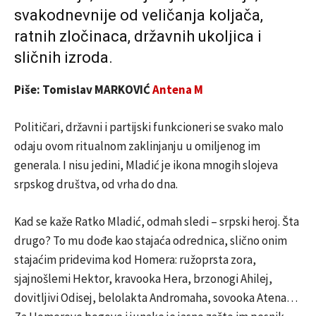
svakodnevnije od veličanja koljača,
ratnih zločinaca, državnih ukoljica i
sličnih izroda.
Piše: Tomislav MARKOVIĆ
Antena M
Političari, državni i partijski funkcioneri se svako malo
odaju ovom ritualnom zaklinjanju u omiljenog im
generala. I nisu jedini, Mladić je ikona mnogih slojeva
srpskog društva, od vrha do dna.
Kad se kaže Ratko Mladić, odmah sledi – srpski heroj. Šta
drugo? To mu dođe kao stajaća odrednica, slično onim
stajaćim pridevima kod Homera: ružoprsta zora,
sjajnošlemi Hektor, kravooka Hera, brzonogi Ahilej,
dovitljivi Odisej, belolakta Andromaha, sovooka Atena…