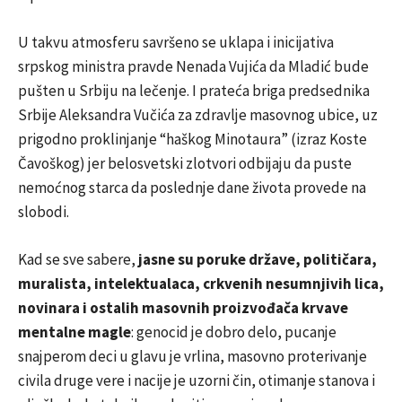
U takvu atmosferu savršeno se uklapa i inicijativa
srpskog ministra pravde Nenada Vujića da Mladić bude
pušten u Srbiju na lečenje. I prateća briga predsednika
Srbije Aleksandra Vučića za zdravlje masovnog ubice, uz
prigodno proklinjanje “haškog Minotaura” (izraz Koste
Čavoškog) jer belosvetski zlotvori odbijaju da puste
nemoćnog starca da poslednje dane života provede na
slobodi.
Kad se sve sabere,
jasne su poruke države, političara,
muralista, intelektualaca, crkvenih nesumnjivih lica,
novinara i ostalih masovnih proizvođača krvave
mentalne magle
: genocid je dobro delo, pucanje
snajperom deci u glavu je vrlina, masovno proterivanje
civila druge vere i nacije je uzorni čin, otimanje stanova i