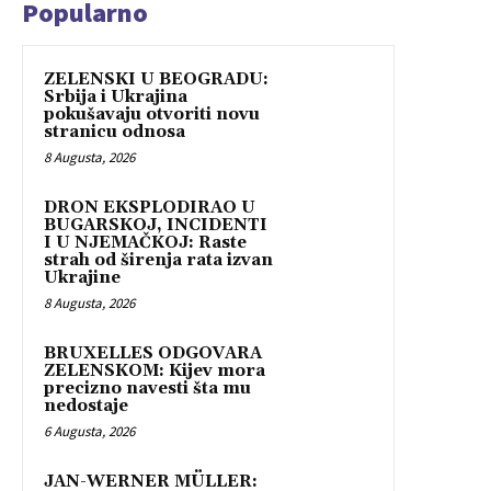
Popularno
ZELENSKI U BEOGRADU:
Srbija i Ukrajina
pokušavaju otvoriti novu
stranicu odnosa
8 Augusta, 2026
DRON EKSPLODIRAO U
BUGARSKOJ, INCIDENTI
I U NJEMAČKOJ: Raste
strah od širenja rata izvan
Ukrajine
8 Augusta, 2026
BRUXELLES ODGOVARA
ZELENSKOM: Kijev mora
precizno navesti šta mu
nedostaje
6 Augusta, 2026
JAN-WERNER MÜLLER: