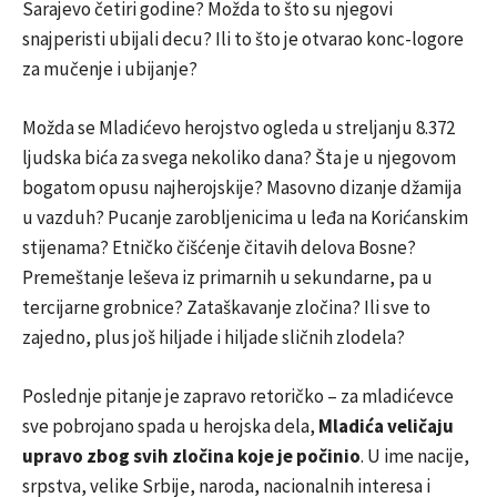
Sarajevo četiri godine? Možda to što su njegovi
snajperisti ubijali decu? Ili to što je otvarao konc-logore
za mučenje i ubijanje?
Možda se Mladićevo herojstvo ogleda u streljanju 8.372
ljudska bića za svega nekoliko dana? Šta je u njegovom
bogatom opusu najherojskije? Masovno dizanje džamija
u vazduh? Pucanje zarobljenicima u leđa na Korićanskim
stijenama? Etničko čišćenje čitavih delova Bosne?
Premeštanje leševa iz primarnih u sekundarne, pa u
tercijarne grobnice? Zataškavanje zločina? Ili sve to
zajedno, plus još hiljade i hiljade sličnih zlodela?
Poslednje pitanje je zapravo retoričko – za mladićevce
sve pobrojano spada u herojska dela,
Mladića veličaju
upravo zbog svih zločina koje je počinio
. U ime nacije,
srpstva, velike Srbije, naroda, nacionalnih interesa i