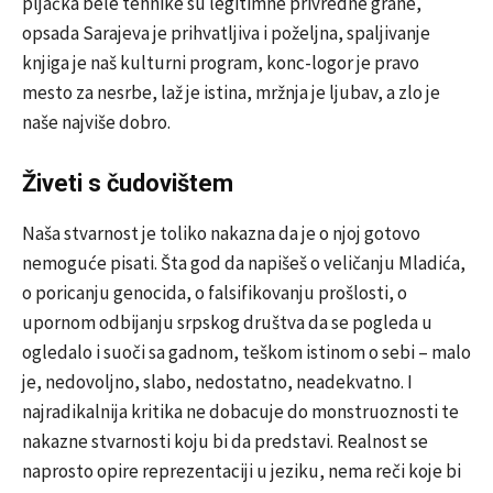
pljačka bele tehnike su legitimne privredne grane,
opsada Sarajeva je prihvatljiva i poželjna, spaljivanje
knjiga je naš kulturni program, konc-logor je pravo
mesto za nesrbe, laž je istina, mržnja je ljubav, a zlo je
naše najviše dobro.
Živeti s čudovištem
Naša stvarnost je toliko nakazna da je o njoj gotovo
nemoguće pisati. Šta god da napišeš o veličanju Mladića,
o poricanju genocida, o falsifikovanju prošlosti, o
upornom odbijanju srpskog društva da se pogleda u
ogledalo i suoči sa gadnom, teškom istinom o sebi – malo
je, nedovoljno, slabo, nedostatno, neadekvatno. I
najradikalnija kritika ne dobacuje do monstruoznosti te
nakazne stvarnosti koju bi da predstavi. Realnost se
naprosto opire reprezentaciji u jeziku, nema reči koje bi