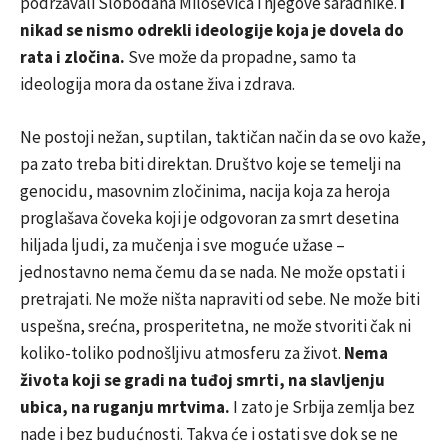
podržavali Slobodana Miloševića i njegove saradnike.
I
nikad se nismo odrekli ideologije koja je dovela do
rata i zločina.
Sve može da propadne, samo ta
ideologija mora da ostane živa i zdrava.
Ne postoji nežan, suptilan, taktičan način da se ovo kaže,
pa zato treba biti direktan. Društvo koje se temelji na
genocidu, masovnim zločinima, nacija koja za heroja
proglašava čoveka koji je odgovoran za smrt desetina
hiljada ljudi, za mučenja i sve moguće užase –
jednostavno nema čemu da se nada. Ne može opstati i
pretrajati. Ne može ništa napraviti od sebe. Ne može biti
uspešna, srećna, prosperitetna, ne može stvoriti čak ni
koliko-toliko podnošljivu atmosferu za život.
Nema
života koji se gradi na tuđoj smrti, na slavljenju
ubica, na ruganju mrtvima.
I zato je Srbija zemlja bez
nade i bez budućnosti. Takva će i ostati sve dok se ne