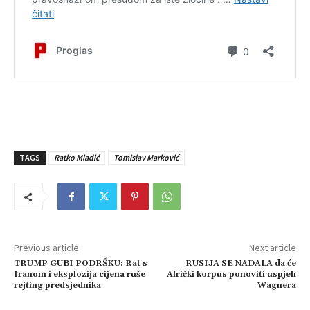
TAGS
Ratko Mladić
Tomislav Marković
Previous article
Next article
TRUMP GUBI PODRŠKU: Rat s
RUSIJA SE NADALA da će
Iranom i eksplozija cijena ruše
Afrički korpus ponoviti uspjeh
rejting predsjednika
Wagnera