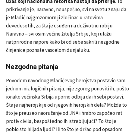
užas koji nacionalna retorika nastoji da prikrije
. To
prikrivanje je, naravno, neuspešno, svi na svetu znaju da
je Mladić najgrozomorniji zločinac u ratovima
devedesetih, za šta je osuđen na doživotnu robiju.
Naravno – svi osim većine žitelja Srbije, koji ulažu
natprirodne napore kako bi od sebe sakrili nezgodne
činjenice poznate vascelom dunjaluku.
Nezgodna pitanja
Povodom navodnog Mladićevog herojstva postavio sam
jednom niz logičnih pitanja, nije zgoreg ponoviti ih, pošto
ionako većinska Srbija uporno odbija da ih sebi postavi.
Šta je najherojskije od njegovih herojskih dela? Možda to
što je preuzeo naoružanje od JNA i hrabro započeo rat
protiv civila, bespoštedno ih istrebljujući? To što je
pobio sto hiljada ljudi? Ili to što je držao pod opsadom