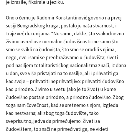
je izrazile, fiksirale u jeziku.
Ono o čemu je Radomir Konstantinović govorio na prvoj
sesiji Beogradskog kruga, postalo je naša stvarnost, i
traje već decenijama: “Ne samo, dakle, što svakodnevno
živimo usred ove normalne čudovišnosti i ne samo što
smo se svikli na čudovišta, što smo se orodili s njima,
nego, evo i sami se preobražavamo u čudovišta; živeti
pod nasiljem totalitarističkog nacionalizma znači, iz dana
u dan, sve više pristajati na to nasilje, ali i prihvatiti ga
kao svoje – prihvatiti neprihvatljivo: prihvatiti čudovišno
kao prirodno. Živimo u svetu (ako je to život) u kome
čudovišno postaje prirodno, a prirodno čudovišno. Zbog
toga nam čovečnost, kad se sretnemo s njom, izgleda
kao nestvarna; ali zbog toga čudovište, tako
sveprisutno, jedva da primećujemo. Živeti sa
čudovištem, to znači ne primećivati ga, ne videti