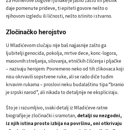
Za Homerove bogove i junake je jasno zašto im pesnik
daje pomenute prideve, ti epiteti govore nešto o
njihovom izgledu ili ličnosti, nešto istinito i stvarno.
Zločinačko herojstvo
U Mladićevom slučaju nije baš najjasnije zašto ga
ljubitelji genocida, pokolja, mrtve dece, konc-logora,
masovnih streljanja, silovanja, etničkih čišćenja i pljačke
– nazivaju herojem. Povremeno neko od tih zlikovaca koji
nisu okrvavili sopstvene ruke, ali se rado diče tuđim
krvavim rukama – proslovi neku budalaštinu tipa “branio
je srpski narod”, ali nikada to detaljnije ne ekspliciraju.
Što je i razumljivo, svaki detalj iz Mladićeve ratne
biografije je zločinački i sramotan,
detalji su nezgodni,
iz njih istina prosto izbija na površinu, oni otkrivaju