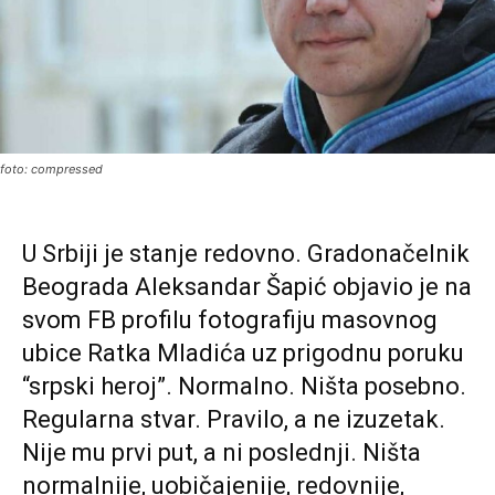
foto: compressed
U Srbiji je stanje redovno. Gradonačelnik
Beograda Aleksandar Šapić objavio je na
svom FB profilu fotografiju masovnog
ubice Ratka Mladića uz prigodnu poruku
“srpski heroj”. Normalno. Ništa posebno.
Regularna stvar. Pravilo, a ne izuzetak.
Nije mu prvi put, a ni poslednji. Ništa
normalnije, uobičajenije, redovnije,