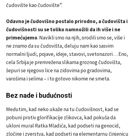
čudovište kao čudovište”.
Odavno je čudovišno postalo prirodno, a čudovišta i
čudovišnosti su se toliko namnožili da ih više i ne
primećujemo
. Navikli smo na njih, orodili smo se, više i
ne znamo da su čudovišta, deluju nam kao sasvim
normalni ljudi, pojave, ideje, stavovi, svetonazori… Eno,
cela Srbija je premrežena slikama groznog čudovišta,
šepuri se njegovo lice na zidovima po gradovima,
varošima i selima – i to gotovo nikome ne smeta.
Bez nade i budućnosti
Međutim, kad neko ukaže na tu čudovišnost, kad se
pobuni protiv glorifikacije zlikovca, kad pokuša da
ukloni mural Ratka Mladića, kad podseti na genocid,
zločine i zverstva, kad podseti na elementarnu činjenicu