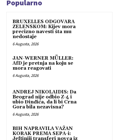
Popularno
BRUXELLES ODGOVARA
ZELENSKOM: Kijev mora
precizno navesti šta mu
nedostaje
6 Augusta, 2026
JAN-WERNER MÜLLER:
AfD je pretnja na koju se
mora reagovati
6 Augusta, 2026
ANDREJ NIKOLAIDIS: Da
Beograd nije odbio Z-4 i
ubio Đinđića, da li bi Crna
Gora bila nezavisna?
6 Augusta, 2026
BIH NAPRAVILA VAŽAN
KORAK PREMA SEPA-i:
Jeftiniji transferi novca iz