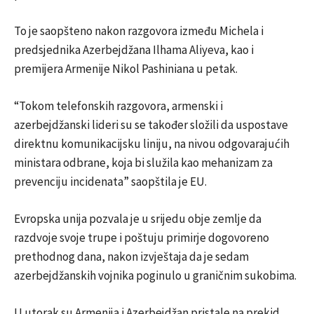
To je saopšteno nakon razgovora između Michela i
predsjednika Azerbejdžana Ilhama Aliyeva, kao i
premijera Armenije Nikol Pashiniana u petak.
“Tokom telefonskih razgovora, armenski i
azerbejdžanski lideri su se također složili da uspostave
direktnu komunikacijsku liniju, na nivou odgovarajućih
ministara odbrane, koja bi služila kao mehanizam za
prevenciju incidenata” saopštila je EU.
Evropska unija pozvala je u srijedu obje zemlje da
razdvoje svoje trupe i poštuju primirje dogovoreno
prethodnog dana, nakon izvještaja da je sedam
azerbejdžanskih vojnika poginulo u graničnim sukobima.
U utorak su Armenija i Azerbejdžan pristale na prekid