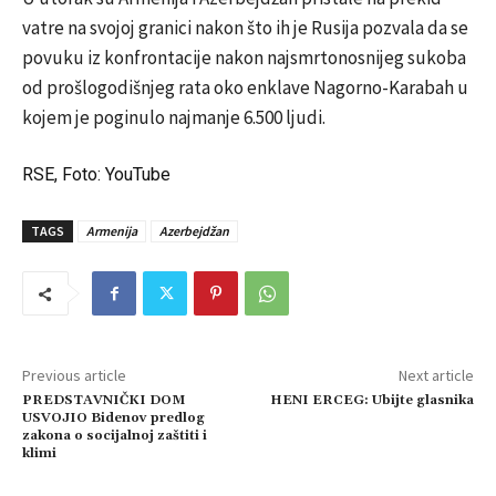
vatre na svojoj granici nakon što ih je Rusija pozvala da se
povuku iz konfrontacije nakon najsmrtonosnijeg sukoba
od prošlogodišnjeg rata oko enklave Nagorno-Karabah u
kojem je poginulo najmanje 6.500 ljudi.
RSE, Foto: YouTube
TAGS
Armenija
Azerbejdžan
Previous article
Next article
PREDSTAVNIČKI DOM
HENI ERCEG: Ubijte glasnika
USVOJIO Bidenov predlog
zakona o socijalnoj zaštiti i
klimi