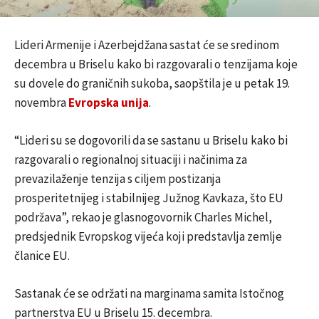
Lideri Armenije i Azerbejdžana sastat će se sredinom
decembra u Briselu kako bi razgovarali o tenzijama koje
su dovele do graničnih sukoba, saopštila je u petak 19.
novembra
Evropska unija
.
“Lideri su se dogovorili da se sastanu u Briselu kako bi
razgovarali o regionalnoj situaciji i načinima za
prevazilaženje tenzija s ciljem postizanja
prosperitetnijeg i stabilnijeg Južnog Kavkaza, što EU
podržava”, rekao je glasnogovornik Charles Michel,
predsjednik Evropskog vijeća koji predstavlja zemlje
članice EU.
Sastanak će se održati na marginama samita Istočnog
partnerstva EU u Briselu 15. decembra.