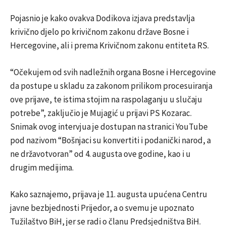
Pojasnio je kako ovakva Dodikova izjava predstavlja
krivično djelo po krivičnom zakonu države Bosne i
Hercegovine, ali i prema Krivičnom zakonu entiteta RS.
“Očekujem od svih nadležnih organa Bosne i Hercegovine
da postupe u skladu za zakonom prilikom procesuiranja
ove prijave, te istima stojim na raspolaganju u slučaju
potrebe”, zaključio je Mujagić u prijavi PS Kozarac.
Snimak ovog intervjua je dostupan na stranici YouTube
pod nazivom “Bošnjaci su konvertiti i podanički narod, a
ne državotvoran” od 4. augusta ove godine, kao i u
drugim medijima.
Kako saznajemo, prijava je 11. augusta upućena Centru
javne bezbjednosti Prijedor, a o svemu je upoznato
Tužilaštvo BiH, jer se radi o članu Predsjedništva BiH.