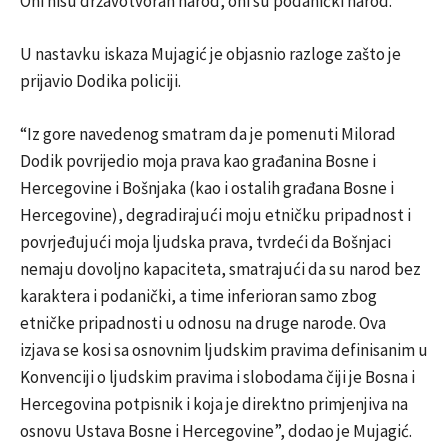
Oni nisu državotvoran narod, oni su podanički narod.”
U nastavku iskaza Mujagić je objasnio razloge zašto je
prijavio Dodika policiji.
“Iz gore navedenog smatram da je pomenuti Milorad
Dodik povrijedio moja prava kao građanina Bosne i
Hercegovine i Bošnjaka (kao i ostalih građana Bosne i
Hercegovine), degradirajući moju etničku pripadnost i
povrjeđujući moja ljudska prava, tvrdeći da Bošnjaci
nemaju dovoljno kapaciteta, smatrajući da su narod bez
karaktera i podanički, a time inferioran samo zbog
etničke pripadnosti u odnosu na druge narode. Ova
izjava se kosi sa osnovnim ljudskim pravima definisanim u
Konvenciji o ljudskim pravima i slobodama čiji je Bosna i
Hercegovina potpisnik i koja je direktno primjenjiva na
osnovu Ustava Bosne i Hercegovine”, dodao je Mujagić.