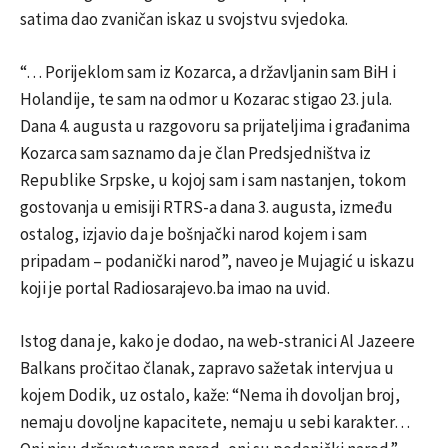
satima dao zvaničan iskaz u svojstvu svjedoka.
“… Porijeklom sam iz Kozarca, a državljanin sam BiH i
Holandije, te sam na odmor u Kozarac stigao 23. jula.
Dana 4. augusta u razgovoru sa prijateljima i građanima
Kozarca sam saznamo da je član Predsjedništva iz
Republike Srpske, u kojoj sam i sam nastanjen, tokom
gostovanja u emisiji RTRS-a dana 3. augusta, između
ostalog, izjavio da je bošnjački narod kojem i sam
pripadam – podanički narod”, naveo je Mujagić u iskazu
koji je portal Radiosarajevo.ba imao na uvid.
Istog dana je, kako je dodao, na web-stranici Al Jazeere
Balkans pročitao članak, zapravo sažetak intervjua u
kojem Dodik, uz ostalo, kaže: “Nema ih dovoljan broj,
nemaju dovoljne kapacitete, nemaju u sebi karakter…