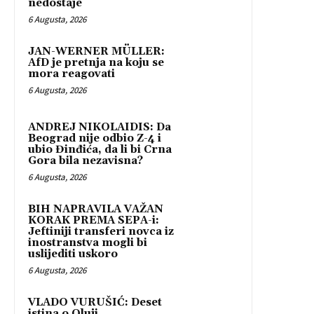
nedostaje
6 Augusta, 2026
JAN-WERNER MÜLLER:
AfD je pretnja na koju se
mora reagovati
6 Augusta, 2026
ANDREJ NIKOLAIDIS: Da
Beograd nije odbio Z-4 i
ubio Đinđića, da li bi Crna
Gora bila nezavisna?
6 Augusta, 2026
BIH NAPRAVILA VAŽAN
KORAK PREMA SEPA-i:
Jeftiniji transferi novca iz
inostranstva mogli bi
uslijediti uskoro
6 Augusta, 2026
VLADO VURUŠIĆ: Deset
istina o Oluji