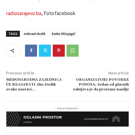
radiosarajevo.ba
, Foto:facebook
TAGS
milorad dodik
Satko MUujagić
Previous article
Next article
MEĐUNARODNA ZAJEDNICA
ORGANIZATORI POVORKE
ĆE REAGIRATI Ako Dodik
PONOSA: Jedan od glavnih
ovako nastavi…
zahtjeva je da prestane nasilje
- Advertisement -