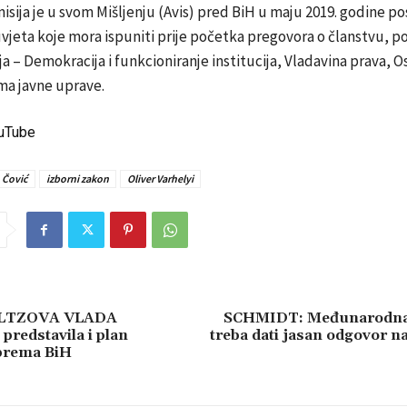
sija je u svom Mišljenju (Avis) pred BiH u maju 2019. godine po
uvjeta koje mora ispuniti prije početka pregovora o članstvu, po
ja – Demokracija i funkcioniranje institucija, Vladavina prava, 
ma javne uprave.
ouTube
 Čović
izborni zakon
Oliver Varhelyi
LTZOVA VLADA
SCHMIDT: Međunarodna 
redstavila i plan
treba dati jasan odgovor 
 prema BiH