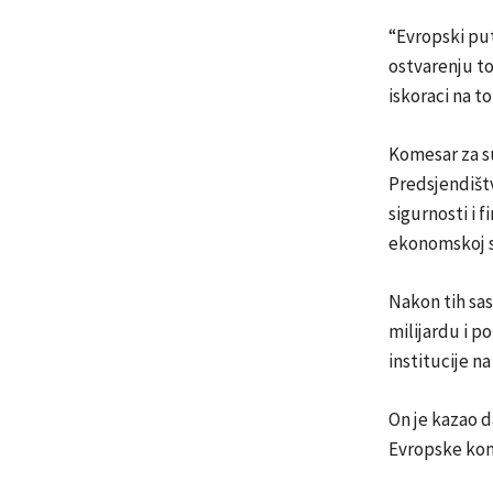
“Evropski pu
ostvarenju to
iskoraci na t
Komesar za su
Predsjendišt
sigurnosti i f
ekonomskoj si
Nakon tih sas
milijardu i p
institucije na
On je kazao d
Evropske kom