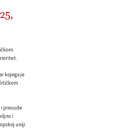
25,
tičkom
ioritet.
ar kojega je
litičkom
 i presude
ljno i
pskoj uniji