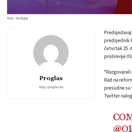
foto: YouTube
Predsjedavaj
predsjednik 
četvrtak 25.
proširenje Ol
“Razgovarali 
Proglas
Rad na reform
presudne su v
http://proglas.ba
Twitter nalo
COM
@OL