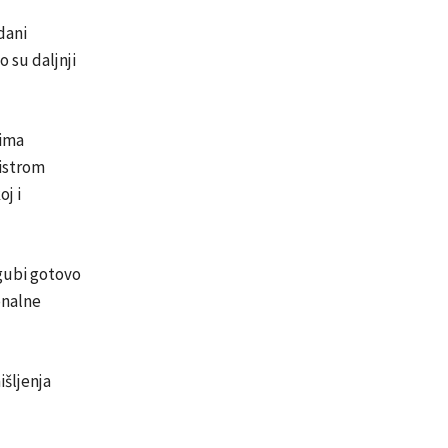
dani
o su daljnji
vima
nistrom
oj i
zgubi gotovo
onalne
išljenja