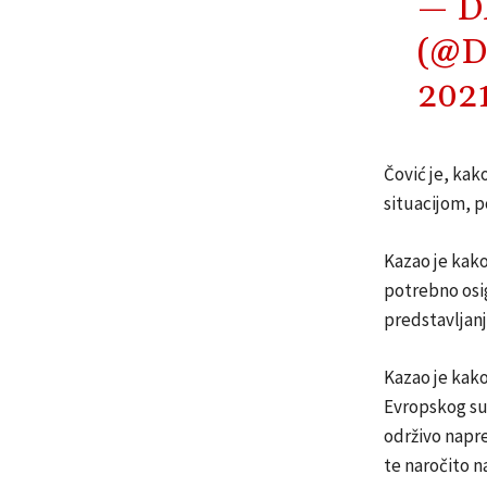
— D
(@D
202
Čović je, ka
situacijom, p
Kazao je kako
potrebno osi
predstavljanj
Kazao je kako
Evropskog sud
održivo napr
te naročito na