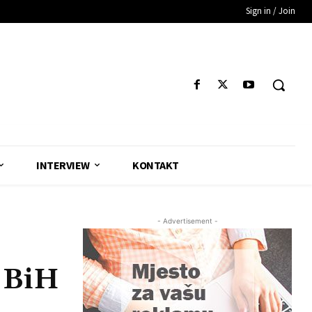
Sign in / Join
INTERVIEW
KONTAKT
- Advertisement -
 BiH