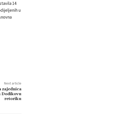
stavila 14
dijeljenih u
Osnovna
Next article
zajednica
na Dodikovu
retoriku