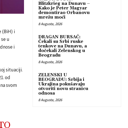
Blitzkrieg na Dunavu –
Kako je Peter Magyar
demontirao Orbanovu
mrežu moći
8 Augusta, 2026
(BiH) i
DRAGAN BURSAĆ:
 se u
Čekali su Srbi ruske
tenkove na Dunavu, a
dnose i
dočekali Zelenskog u
Beogradu
8 Augusta, 2026
j situaciji.
ZELENSKI U
1. od
BEOGRADU: Srbija i
Ukrajina pokušavaju
ć na svom
otvoriti novu stranicu
odnosa
8 Augusta, 2026
TO