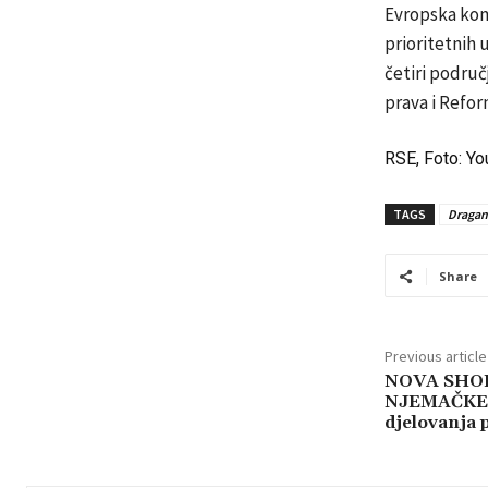
Evropska komi
prioritetnih 
četiri područ
prava i Refor
RSE, Foto: Y
TAGS
Dragan
Share
Previous article
NOVA SHO
NJEMAČKE p
djelovanja