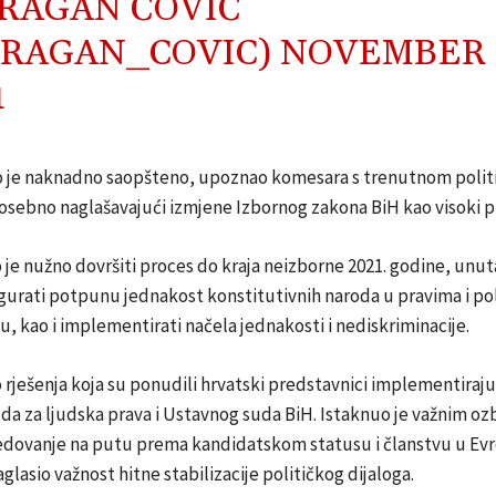
RAGAN ČOVIĆ
RAGAN_COVIC)
NOVEMBER 
1
ko je naknadno saopšteno, upoznao komesara s trenutnom poli
osebno naglašavajući izmjene Izbornog zakona BiH kao visoki pr
 je nužno dovršiti proces do kraja neizborne 2021. godine, unut
gurati potpunu jednakost konstitutivnih naroda u pravima i po
u, kao i implementirati načela jednakosti i nediskriminacije.
 rješenja koja su ponudili hrvatski predstavnici implementiraju
a za ljudska prava i Ustavnog suda BiH. Istaknuo je važnim ozbi
edovanje na putu prema kandidatskom statusu i članstvu u Evro
glasio važnost hitne stabilizacije političkog dijaloga.