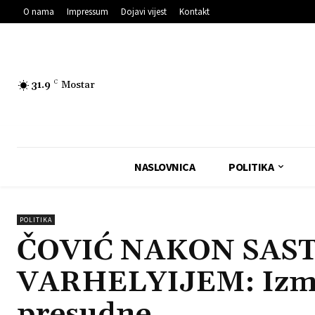
O nama
Impressum
Dojavi vijest
Kontakt
31.9
C
Mostar
NASLOVNICA
POLITIKA
POLITIKA
ČOVIĆ NAKON SAS
VARHELYIJEM: Izmj
presudne