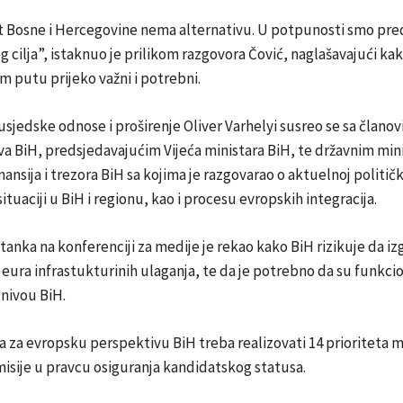
t Bosne i Hercegovine nema alternativu. U potpunosti smo pre
g cilja”, istaknuo je prilikom razgovora Čović, naglašavajući kak
om putu prijeko važni i potrebni.
sjedske odnose i proširenje Oliver Varhelyi susreo se sa člano
va BiH, predsjedavajućim Vijeća ministara BiH, te državnim mi
inansija i trezora BiH sa kojima je razgovarao o aktuelnoj političk
tuaciji u BiH i regionu, kao i procesu evropskih integracija.
tanka na konferenciji za medije je rekao kako BiH rizikuje da i
o eura infrastukturinih ulaganja, te da je potrebno da su funkci
 nivou BiH.
a za evropsku perspektivu BiH treba realizovati 14 prioriteta m
isije u pravcu osiguranja kandidatskog statusa.