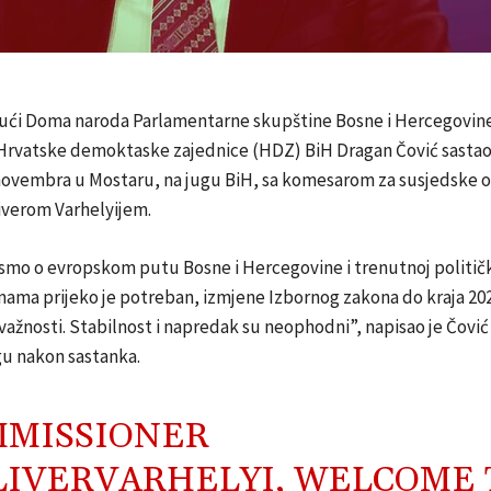
ući Doma naroda Parlamentarne skupštine Bosne i Hercegovine 
Hrvatske demoktaske zajednice (HDZ) BiH Dragan Čović sastao
 novembra u Mostaru, na jugu BiH, sa komesarom za susjedske o
iverom Varhelyijem.
smo o evropskom putu Bosne i Hercegovine i trenutnoj političko
ama prijeko je potreban, izmjene Izbornog zakona do kraja 202
ažnosti. Stabilnost i napredak su neophodni”, napisao je Čovi
gu nakon sastanka.
MISSIONER
IVERVARHELYI
, WELCOME 