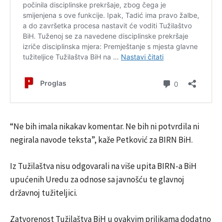
“Ne bih imala nikakav komentar. Ne bih ni potvrdila ni
negirala navode teksta”, kaže Petković za BIRN BiH.
Iz Tužilaštva nisu odgovarali na više upita BIRN-a BiH
upućenih Uredu za odnose sa javnošću te glavnoj
državnoj tužiteljici.
Zatvorenost Tužilaštva BiH u ovakvim prilikama dodatno