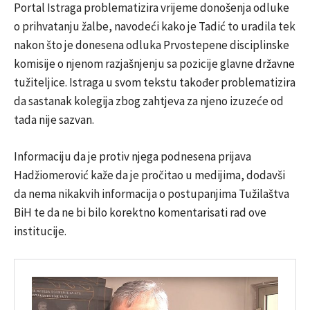
Portal Istraga problematizira vrijeme donošenja odluke
o prihvatanju žalbe, navodeći kako je Tadić to uradila tek
nakon što je donesena odluka Prvostepene disciplinske
komisije o njenom razjašnjenju sa pozicije glavne državne
tužiteljice. Istraga u svom tekstu također problematizira
da sastanak kolegija zbog zahtjeva za njeno izuzeće od
tada nije sazvan.
Informaciju da je protiv njega podnesena prijava
Hadžiomerović kaže da je pročitao u medijima, dodavši
da nema nikakvih informacija o postupanjima Tužilaštva
BiH te da ne bi bilo korektno komentarisati rad ove
institucije.