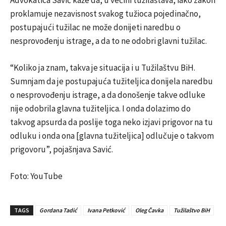
proklamuje nezavisnost svakog tužioca pojedinačno,
postupajući tužilac ne može donijeti naredbu o
nesprovođenju istrage, a da to ne odobri glavni tužilac.
“Koliko ja znam, takva je situacija i u Tužilaštvu BiH.
Sumnjam da je postupajuća tužiteljica donijela naredbu
o nesprovođenju istrage, a da donošenje takve odluke
nije odobrila glavna tužiteljica. I onda dolazimo do
takvog apsurda da poslije toga neko izjavi prigovor na tu
odluku i onda ona [glavna tužiteljica] odlučuje o takvom
prigovoru”, pojašnjava Savić.
Foto: YouTube
TAGS
Gordana Tadić
Ivana Petković
Oleg Čavka
Tužilaštvo BiH