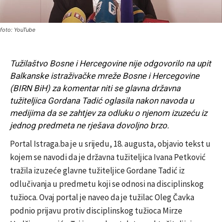
foto: YouTube
Tužilaštvo Bosne i Hercegovine nije odgovorilo na upit
Balkanske istraživačke mreže Bosne i Hercegovine
(BIRN BiH) za komentar niti se glavna državna
tužiteljica Gordana Tadić oglasila nakon navoda u
medijima da se zahtjev za odluku o njenom izuzeću iz
jednog predmeta ne rješava dovoljno brzo.
Portal Istraga.ba je u srijedu, 18. augusta, objavio tekst u
kojem se navodi da je državna tužiteljica Ivana Petković
tražila izuzeće glavne tužiteljice Gordane Tadić iz
odlučivanja u predmetu koji se odnosi na disciplinskog
tužioca. Ovaj portal je naveo da je tužilac Oleg Čavka
podnio prijavu protiv disciplinskog tužioca Mirze