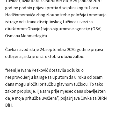
Tužilac Čavka kaže za BIRN BiH da je 28. januara 2020.
godine podnio prijavu protiv disciplinskog tužioca
Hadžiomerovića zbog zloupotrebe položaja i ometanja
istrage od strane disciplinskog tužioca u vezi sa
direktorom Obavještajno-sigurnosne agencije (OSA)
Osmana Mehmedagića.
Čavka navodi da je 24. septembra 2020. godine prijava
odbijena, a da je on 5. oktobra uložio žalbu.
“Meni je Ivana Petković dostavila odluku o
nesprovođenju istrage sa uputom da u roku od osam
dana mogu uložiti pritužbu glavnom tužiocu. To tako
zakon propisuje. I ja sam prije mjesec dana obaviješten
da je moja pritužba uvažena”, pojašnjava Čavka za BIRN
BiH.