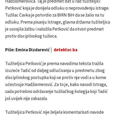
Hadžiomerovića. Taj je predmet dat u rad tužiteljici
Petković koja je donijela odluku o neprovođenju istrage.
Tužilac Čavka je potvrdio za BIRN BiH da se žalio na tu
odluku. Prema pisanju Istrage, glavna državna tužiteljica
je usvojila žalbu i naložila Petković da otvori predmet
protiv disciplinskog tužioca.
Piše: Emina Dizdarević│
detektor.ba
Tužiteljica Petković je prema navodima teksta tražila
izuzeće Tadić od daljeg odlučivanja u predmetu zbog
disciplinskog postupka koji se protiv nje vodi a u kome
učestvuje Hadžiomerović. Za to je, kako navodi Istraga,
sada potrebno održavanje tužilačkog kolegija koji Tadić
još uvijek nije zakazala.
Tužiteljica Petković nije željela komentarisati navode