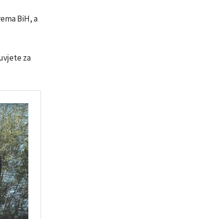
rema BiH, a
uvjete za