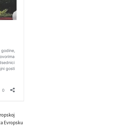
vropskoj
 za Evropsku