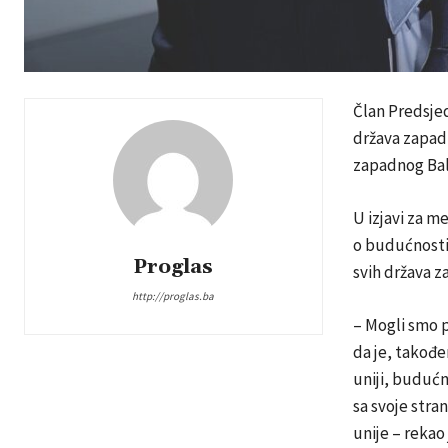
Član Predsjed
država zapadn
zapadnog Balk
U izjavi za m
o budućnosti 
Proglas
svih država z
http://proglas.ba
– Mogli smo 
da je, takođe
uniji, budućn
sa svoje stra
unije – rekao 