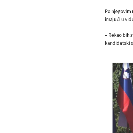
Po njegovim r
imajući u vid
– Rekao bih s
kandidatski s