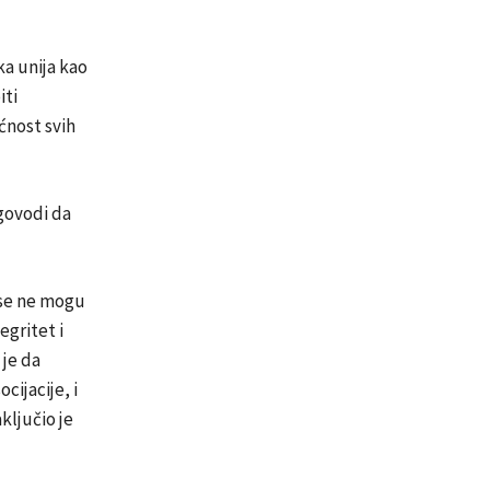
ka unija kao
iti
ćnost svih
ogovodi da
e se ne mogu
egritet i
 je da
cijacije, i
ključio je