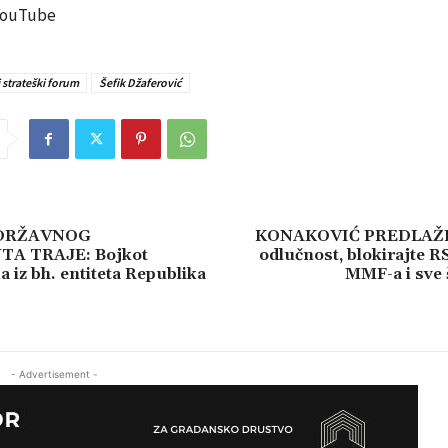
 YouTube
 strateški forum
Šefik Džaferović
DRŽAVNOG
KONAKOVIĆ PREDLAŽE:
A TRAJE: Bojkot
odlučnost, blokirajte R
 iz bh. entiteta Republika
MMF-a i sve 
- Advertisement -