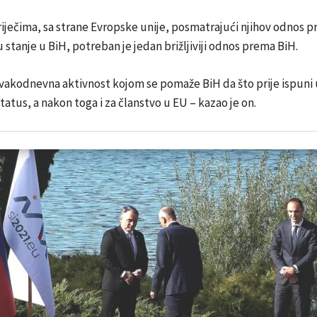
iječima, sa strane Evropske unije, posmatrajući njihov odnos p
u stanje u BiH, potreban je jedan brižljiviji odnos prema BiH.
vakodnevna aktivnost kojom se pomaže BiH da što prije ispuni 
tatus, a nakon toga i za članstvo u EU – kazao je on.