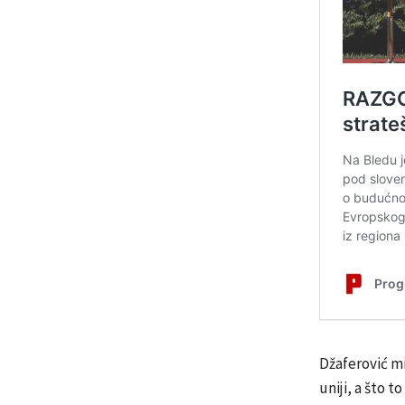
Džaferović m
uniji, a što t