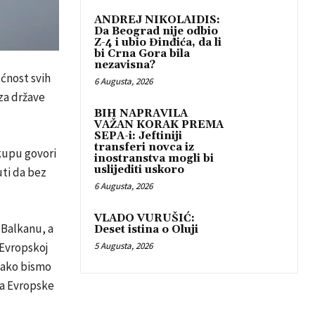
ANDREJ NIKOLAIDIS:
Da Beograd nije odbio
Z-4 i ubio Đinđića, da li
bi Crna Gora bila
nezavisna?
ćnost svih
6 Augusta, 2026
 za države
BIH NAPRAVILA
VAŽAN KORAK PREMA
SEPA-i: Jeftiniji
transferi novca iz
kupu govori
inostranstva mogli bi
uslijediti uskoro
uti da bez
6 Augusta, 2026
VLADO VURUŠIĆ:
Balkanu, a
Deset istina o Oluji
5 Augusta, 2026
 Evropskoj
kako bismo
ica Evropske