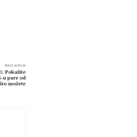
Next article
 Pokažite
S-u pare od
što možete