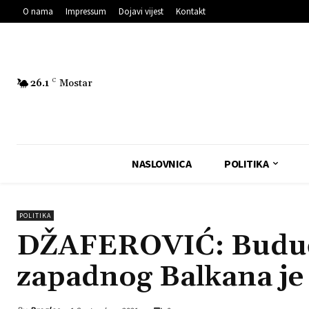
O nama
Impressum
Dojavi vijest
Kontakt
26.1
C
Mostar
NASLOVNICA
POLITIKA
POLITIKA
DŽAFEROVIĆ: Budućn
zapadnog Balkana je 