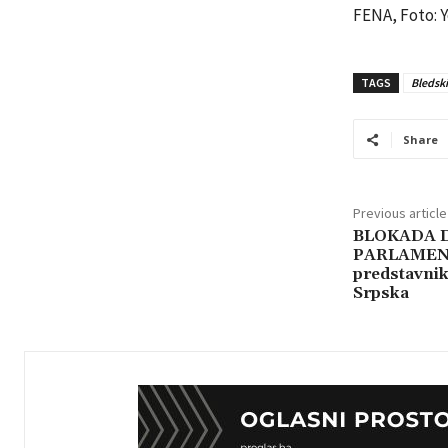
FENA, Foto:
TAGS
Bledski
Share
Previous article
BLOKADA 
PARLAMENT
predstavnika
Srpska