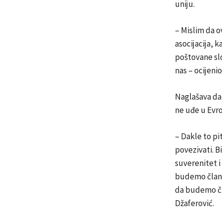
uniju.
– Mislim da o
asocijacija, k
poštovane slo
nas – ocijenio 
Naglašava da 
ne uđe u Evro
– Dakle to pi
povezivati. B
suverenitet i 
budemo članic
da budemo čla
Džaferović.