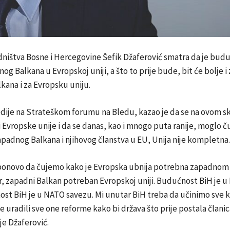
ništva Bosne i Hercegovine Šefik Džaferović smatra da je budu
og Balkana u Evropskoj uniji, a što to prije bude, bit će bolje i
ana i za Evropsku uniju.
edije na Strateškom forumu na Bledu, kazao je da se na ovom s
Evropske unije i da se danas, kao i mnogo puta ranije, moglo č
apadnog Balkana i njihovog članstva u EU, Unija nije kompletna.
ponovo da čujemo kako je Evropska ubnija potrebna zapadnom 
r, zapadni Balkan potreban Evropskoj uniji. Budućnost BiH je u
ost BiH je u NATO savezu. Mi unutar BiH treba da učinimo sve 
ne uradili sve one reforme kako bi država što prije postala član
je Džaferović.