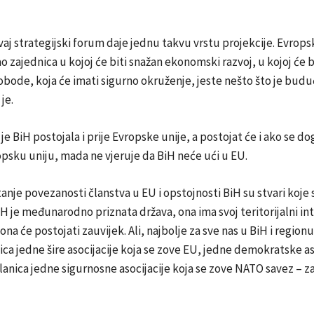
vaj strategijski forum daje jednu takvu vrstu projekcije. Evrops
ao zajednica u kojoj će biti snažan ekonomski razvoj, u kojoj će b
bode, koja će imati sigurno okruženje, jeste nešto što je budu
je.
je BiH postojala i prije Evropske unije, a postojat će i ako se d
psku uniju, mada ne vjeruje da BiH neće ući u EU.
tanje povezanosti članstva u EU i opstojnosti BiH su stvari koj
iH je međunarodno priznata država, ona ima svoj teritorijalni int
ona će postojati zauvijek. Ali, najbolje za sve nas u BiH i regionu
a jedne šire asocijacije koja se zove EU, jedne demokratske aso
nica jedne sigurnosne asocijacije koja se zove NATO savez – za