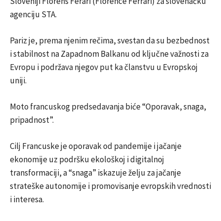
Sloveniji Florens Ferari (Florence Ferrari) za slovenačku
agenciju STA.
Pariz je, prema njenim rečima, svestan da su bezbednost
i stabilnost na Zapadnom Balkanu od ključne važnosti za
Evropu i podržava njegov put ka članstvu u Evropskoj
uniji.
Moto francuskog predsedavanja biće “Oporavak, snaga,
pripadnost”.
Cilj Francuske je oporavak od pandemije i jačanje
ekonomije uz podršku ekološkoj i digitalnoj
transformaciji, a “snaga” iskazuje želju za jačanje
strateške autonomije i promovisanje evropskih vrednosti
i interesa.