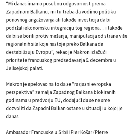
“Mi danas imamo posebnu odgovornost prema
Zapadnom Balkanu, mi tu treba da vodimo politiku
ponovnog angažovanja ali takođe investicija da bi
podržali ekonomsku integraciju tog regiona… i takođe
da bi se borili protiv mešanja, manipulacija od strane više
regionalnih sila koje nastoje preko Balkana da
destabilizuju Evropu”, rekao je Makron izlažući
prioritete francuskog predsedavanja 9. decembra u
Jelisejskoj palati.
Makron je apelovao na to da se “razjasni evropska
perspektiva” zemalja Zapadnog Balkana blokiranih
godinama u predvorju EU, dodajući da se ne sme
dozvoliti da Zapadni Balkan ostane u situaciji u kojoj je
danas.
Ambasador Francuske u Srbiji Pjer Košar (Pierre