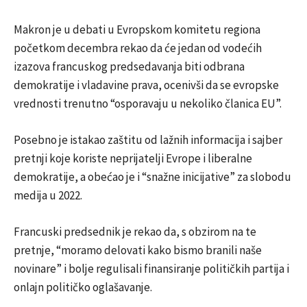
Makron je u debati u Evropskom komitetu regiona
početkom decembra rekao da će jedan od vodećih
izazova francuskog predsedavanja biti odbrana
demokratije i vladavine prava, ocenivši da se evropske
vrednosti trenutno “osporavaju u nekoliko članica EU”.
Posebno je istakao zaštitu od lažnih informacija i sajber
pretnji koje koriste neprijatelji Evrope i liberalne
demokratije, a obećao je i “snažne inicijative” za slobodu
medija u 2022.
Francuski predsednik je rekao da, s obzirom na te
pretnje, “moramo delovati kako bismo branili naše
novinare” i bolje regulisali finansiranje političkih partija i
onlajn političko oglašavanje.