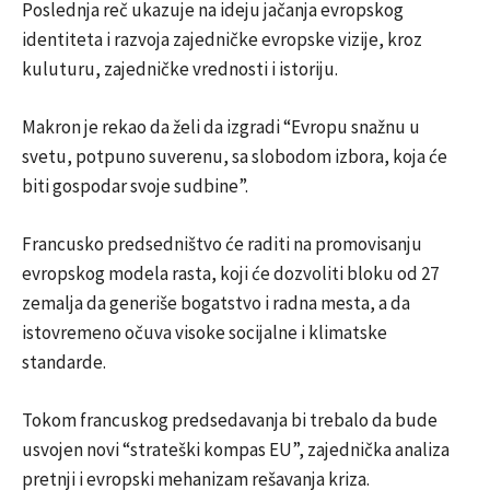
Poslednja reč ukazuje na ideju jačanja evropskog
identiteta i razvoja zajedničke evropske vizije, kroz
kuluturu, zajedničke vrednosti i istoriju.
Makron je rekao da želi da izgradi “Evropu snažnu u
svetu, potpuno suverenu, sa slobodom izbora, koja će
biti gospodar svoje sudbine”.
Francusko predsedništvo će raditi na promovisanju
evropskog modela rasta, koji će dozvoliti bloku od 27
zemalja da generiše bogatstvo i radna mesta, a da
istovremeno očuva visoke socijalne i klimatske
standarde.
Tokom francuskog predsedavanja bi trebalo da bude
usvojen novi “strateški kompas EU”, zajednička analiza
pretnji i evropski mehanizam rešavanja kriza.