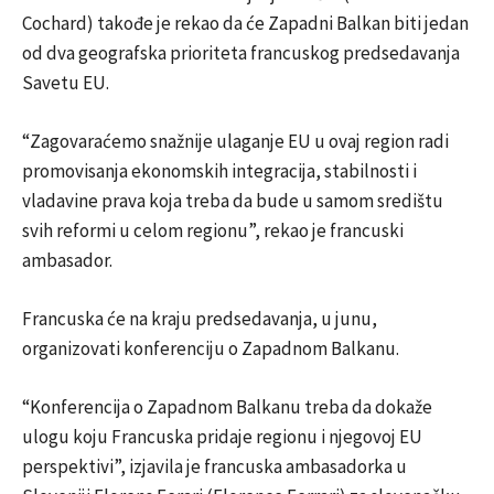
Cochard) takođe je rekao da će Zapadni Balkan biti jedan
od dva geografska prioriteta francuskog predsedavanja
Savetu EU.
“Zagovaraćemo snažnije ulaganje EU u ovaj region radi
promovisanja ekonomskih integracija, stabilnosti i
vladavine prava koja treba da bude u samom središtu
svih reformi u celom regionu”, rekao je francuski
ambasador.
Francuska će na kraju predsedavanja, u junu,
organizovati konferenciju o Zapadnom Balkanu.
“Konferencija o Zapadnom Balkanu treba da dokaže
ulogu koju Francuska pridaje regionu i njegovoj EU
perspektivi”, izjavila je francuska ambasadorka u