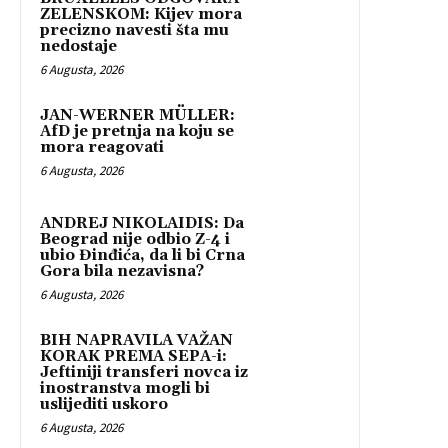
ZELENSKOM: Kijev mora
precizno navesti šta mu
nedostaje
6 Augusta, 2026
JAN-WERNER MÜLLER:
AfD je pretnja na koju se
mora reagovati
6 Augusta, 2026
ANDREJ NIKOLAIDIS: Da
Beograd nije odbio Z-4 i
ubio Đinđića, da li bi Crna
Gora bila nezavisna?
6 Augusta, 2026
BIH NAPRAVILA VAŽAN
KORAK PREMA SEPA-i:
Jeftiniji transferi novca iz
inostranstva mogli bi
uslijediti uskoro
6 Augusta, 2026