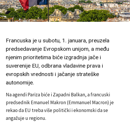
Francuska je u subotu, 1. januara, preuzela
predsedavanje Evropskom unijom, a među
njenim prioritetima biće izgradnja jače i
suverenije EU, odbrana vladavine prava i
evropskih vrednosti i jačanje strateške
autonomije.
Na agendi Pariza biće i Zapadni Balkan, a francuski
predsednik Emanuel Makron (Emmanuel Macron) je
rekao da EU treba više politički i ekonomski da se
angažuje u regionu.