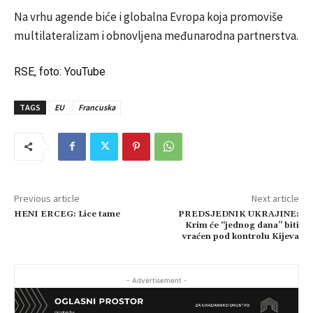
Na vrhu agende biće i globalna Evropa koja promoviše
multilateralizam i obnovljena međunarodna partnerstva.
RSE, foto: YouTube
TAGS
EU
Francuska
Previous article
Next article
HENI ERCEG: Lice tame
PREDSJEDNIK UKRAJINE:
Krim će “jednog dana” biti
vraćen pod kontrolu Kijeva
- Advertisement -