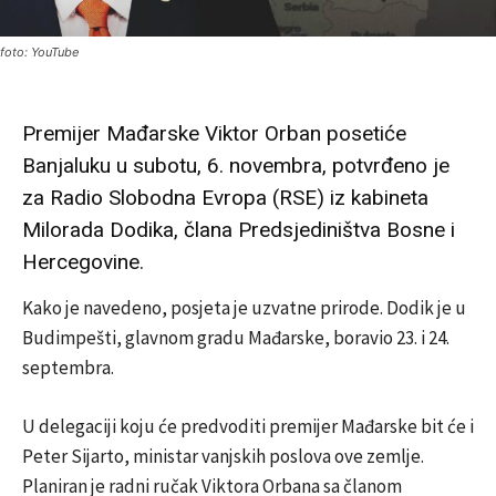
foto: YouTube
Premijer Mađarske Viktor Orban posetiće
Banjaluku u subotu, 6. novembra, potvrđeno je
za Radio Slobodna Evropa (RSE) iz kabineta
Milorada Dodika, člana Predsjediništva Bosne i
Hercegovine.
Kako je navedeno, posjeta je uzvatne prirode. Dodik je u
Budimpešti, glavnom gradu Mađarske, boravio 23. i 24.
septembra.
U delegaciji koju će predvoditi premijer Mađarske bit će i
Peter Sijarto, ministar vanjskih poslova ove zemlje.
Planiran je radni ručak Viktora Orbana sa članom