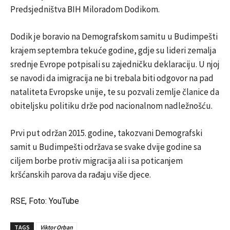
Predsjedništva BIH Miloradom Dodikom.
Dodik je boravio na Demografskom samitu u Budimpešti
krajem septembra tekuće godine, gdje su lideri zemalja
srednje Evrope potpisali su zajedničku deklaraciju. U njoj
se navodi da imigracija ne bi trebala biti odgovor na pad
nataliteta Evropske unije, te su pozvali zemlje članice da
obiteljsku politiku drže pod nacionalnom nadležnošću.
Prvi put održan 2015. godine, takozvani Demografski
samit u Budimpešti održava se svake dvije godine sa
ciljem borbe protiv migracija ali i sa poticanjem
kršćanskih parova da rađaju više djece.
RSE, Foto: YouTube
TAGS
Viktor Orban