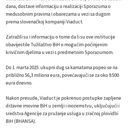
dana, dostave informaciju o realizaciji Sporazuma o
međusobnim pravima i obavezama u vezi sa dugom
prema slovenačkoj kompaniji Viaduct.
Zatražili su i informaciju o tome da li su ove institucije
obavijestile Tužilaštvo BiH o mogućim počinjenim
krivičnim djelima u vezi s predmetnim Sporazumom.
Do 1. marta 2025. ukupni dug sa kamatama popeo se na
približno 56,3 miliona eura, povećavajući se za oko 9.500
eura dnevno.
Nakon presude, Viaduct je pokrenuo postupke zapljene
državne imovine BiH u zemlji i inozemstvu, uključujući i
sredstva Agencije za pružanje usluga u zračnoj plovidbi
BiH (BHANSA).