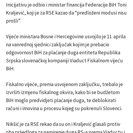
Inicijativu je odbio i ministar financija Federacije BiH Toni
Kraljević, koji je za RSE kazao da “predloženi modusi nisu
prošli”.
Vijeće ministara Bosne i Hercegovine usvojilo je 11. aprila
na vanrednoj sjednici zaključak kojim je prebacio
odgovornost BiH za plaćanje duga entiteta Republika
Srpska slovenačkoj kompaniji Viaduct Fiskalnom vijeću
BiH.
Fiskalno vijeće, prema usvojenom zaključku, trebalo je
izvršiti izmjenu fiskalnog okvira, kako bi se budžetom
BiH moglo predvidjeti plaćanje duga, te deblokirati
računi i imovina u procesu kojeg su pokrenuli Slovenci.
Nikšić je za RSE rekao da su on i Kraljević glasali protiv
oba prijedloga za namirenje duga RS-a prema Viaductu i