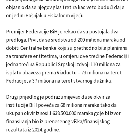
objasnio da se njegov glas tretira kao veto budući da je
on jedini Bošnjak u Fiskalnom vijeću.
Premijer Federacije BiH je rekao da su postojala dva
predloga. Prvi, da se sredstva od 200 miliona maraka od
dobiti Centralne banke koja su prethodno bila planirana
za transfere entitetima, u omjeru dve trećine Federaciji i
jedna trećina Republici Srpskoj izdvoji 110 miliona za
isplatu obaveza prema Viaductu – 73 miliona na teret
Fedracije, a 37 miliona na teret stvarnog dužnika.
Drugi prijedlog je podrazumijevao da se okvir za
institucije BiH poveća za 68 miliona maraka tako da
ukupan okvir iznosi 1.638.500.000 maraka gdje bi izvor
finansiranja bio iz prenesenog viška/finansijskog
rezultata iz 2024. godine.