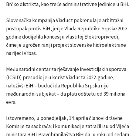
Brčko distrikta, kao treće administrativne jedinice u BiH.
Slovenačka kompanija Viaduct pokrenula je arbitražni
postupak protiv BiH, jer je Vlada Republike Srpske 2013.
godine dodijelila koncesiju vlastitoj Elektroprivredi,
čime je ugrožen raniji projekt slovenske hidroelektrane
na rijeci Vrbas.
Međunarodni centar za rješavanje investicijskih sporova
(ICSID) presudio je u korist Viaducta 2022. godine,
naloživši BiH – budući da Republika Srpska nije
međunarodni subjekat – da plati odštetu od 39 miliona
evra.
Istovremeno, u ponedjeljak, 14. aprila članovi državne
Komisije za saobraćaj i komunikacije zatražili su od Vijeća
ministara BiH i Pravobranilaštva BiH da, u roku od sedam