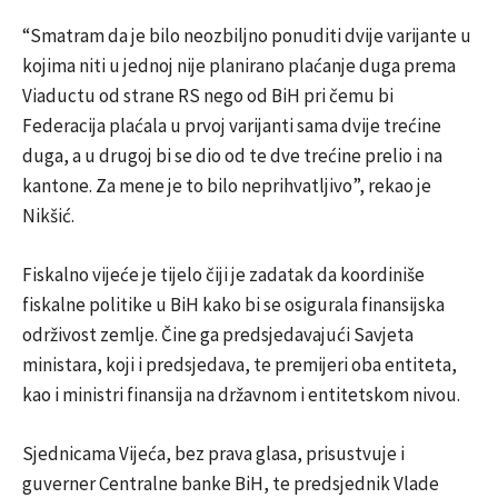
“Smatram da je bilo neozbiljno ponuditi dvije varijante u
kojima niti u jednoj nije planirano plaćanje duga prema
Viaductu od strane RS nego od BiH pri čemu bi
Federacija plaćala u prvoj varijanti sama dvije trećine
duga, a u drugoj bi se dio od te dve trećine prelio i na
kantone. Za mene je to bilo neprihvatljivo”, rekao je
Nikšić.
Fiskalno vijeće je tijelo čiji je zadatak da koordiniše
fiskalne politike u BiH kako bi se osigurala finansijska
održivost zemlje. Čine ga predsjedavajući Savjeta
ministara, koji i predsjedava, te premijeri oba entiteta,
kao i ministri finansija na državnom i entitetskom nivou.
Sjednicama Vijeća, bez prava glasa, prisustvuje i
guverner Centralne banke BiH, te predsjednik Vlade