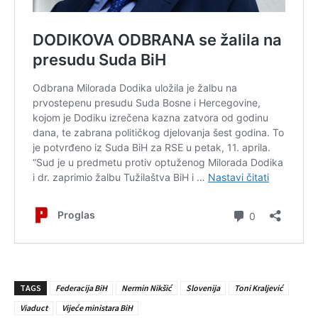
TAGS
Federacija BiH
Nermin Nikšić
Slovenija
Toni Kraljević
Viaduct
Vijeće ministara BiH