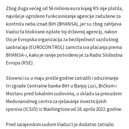
Zbog duga većeg od 56 miliona eura kojeg RS nije platila,
najviše je ugroženo funkcionisanje agencije zadužene za
kontrolu neba iznad BiH (BHANSA), jer su zbog zahtjeva
Viaducta blokirane isplate toj državnoj agenciji, nakon
što je Evropska organizacija za bezbjednost vazdušnog
saobraćaja (EUROCONTROL) zamrzla sva plaćanja prema
BHANSA-i, kako je ranije potvrđeno je za Radio Slobodna
Evropa (RSE).
Slovenci su u maju prošle godine zatražili i oduzimanje
tri zgrade Centralne banke BiH u Banjoj Luci, Brčkom i
Mostaru pred lokalnim sudovima, u skladu sa presudom
Međunarodnog centra za rješavanje investicijskih
sporova (ICSID) iz Washingtona od 18. aprila 2022. godine.
Pred sarajevskim sudom Viaduct je dodatno zatražio