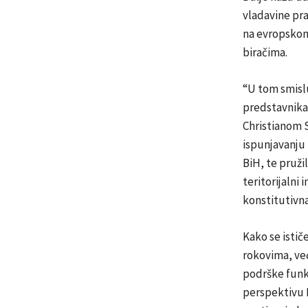
vladavine pra
na evropskom 
biračima.
“U tom smisl
predstavnika
Christianom 
ispunjavanju 
BiH, te pruž
teritorijalni
konstitutivna
Kako se istič
rokovima, već
podrške funkc
perspektivu B