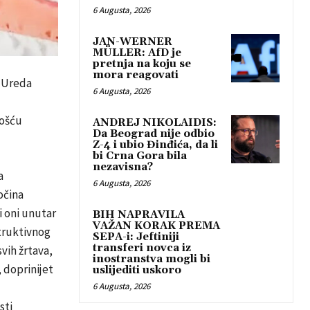
6 Augusta, 2026
JAN-WERNER
MÜLLER: AfD je
pretnja na koju se
mora reagovati
t Ureda
6 Augusta, 2026
nošću
ANDREJ NIKOLAIDIS:
Da Beograd nije odbio
Z-4 i ubio Đinđića, da li
bi Crna Gora bila
nezavisna?
a
6 Augusta, 2026
očina
 i oni unutar
BIH NAPRAVILA
VAŽAN KORAK PREMA
struktivnog
SEPA-i: Jeftiniji
transferi novca iz
svih žrtava,
inostranstva mogli bi
, doprinijet
uslijediti uskoro
6 Augusta, 2026
sti