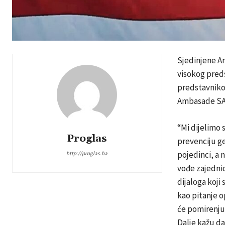
Sjedinjene A
visokog preds
predstavniko
Ambasade SA
“Mi dijelimo s
Proglas
prevenciju ge
pojedinci, a n
http://proglas.ba
vođe zajednic
dijaloga koji
kao pitanje o
će pomirenju,
Dalje kažu da