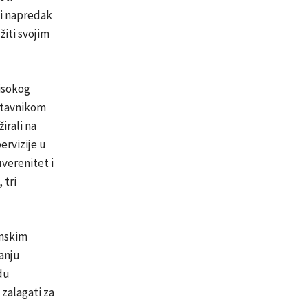
ti napredak
žiti svojim
isokog
stavnikom
irali na
ervizije u
verenitet i
 tri
enskim
anju
du
 zalagati za