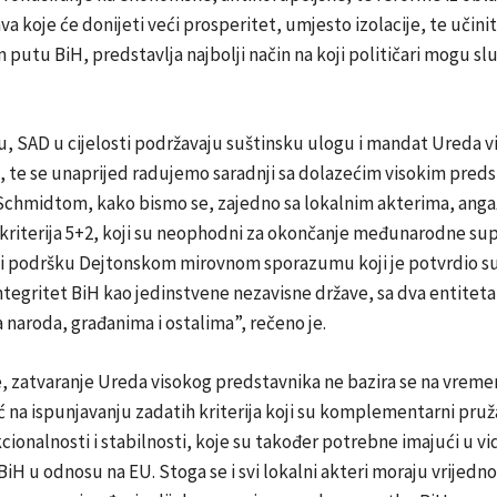
va koje će donijeti veći prosperitet, umjesto izolacije, te učini
putu BiH, predstavlja najbolji način na koji političari mogu slu
u, SAD u cijelosti podržavaju suštinsku ulogu i mandat Ureda v
, te se unaprijed radujemo saradnji sa dolazećim visokim pred
Schmidtom, kako bismo se, zajedno sa lokalnim akterima, angaž
kriterija 5+2, koji su neophodni za okončanje međunarodne sup
ili podršku Dejtonskom mirovnom sporazumu koji je potvrdio su
 integritet BiH kao jedinstvene nezavisne države, sa dva entiteta,
 naroda, građanima i ostalima”, rečeno je.
e, zatvaranje Ureda visokog predstavnika ne bazira se na vrem
 na ispunjavanju zadatih kriterija koji su komplementarni pruž
ionalnosti i stabilnosti, koje su također potrebne imajući u vi
iH u odnosu na EU. Stoga se i svi lokalni akteri moraju vrijedno