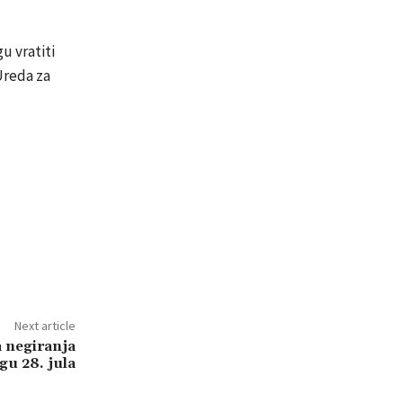
u vratiti
Ureda za
Next article
negiranja
gu 28. jula