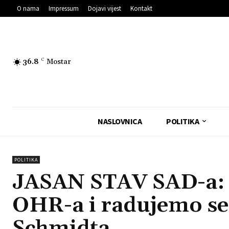
O nama
Impressum
Dojavi vijest
Kontakt
36.8
C
Mostar
NASLOVNICA
POLITIKA
POLITIKA
JASAN STAV SAD-a:
OHR-a i radujemo se
Schmidta