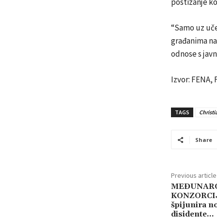
postizanje k
“Samo uz učeš
građanima nad
odnose s jav
Izvor: FENA,
TAGS
Christ
Share
Previous article
MEĐUNARO
KONZORCIJ:
špijunira no
disidente…