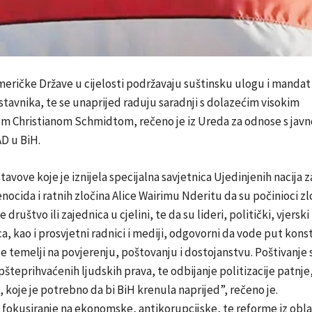
meričke Države u cijelosti podržavaju suštinsku ulogu i manda
tavnika, te se unaprijed raduju saradnji s dolazećim visokim
m Christianom Schmidtom, rečeno je iz Ureda za odnose s jav
D u BiH.
tavove koje je iznijela specijalna savjetnica Ujedinjenih nacija z
nocida i ratnih zločina Alice Wairimu Nderitu da su počinioci zl
e društvo ili zajednica u cjelini, te da su lideri, politički, vjerski
a, kao i prosvjetni radnici i mediji, odgovorni da vode put kon
 se temelji na povjerenju, poštovanju i dostojanstvu. Poštivanje 
pšteprihvaćenih ljudskih prava, te odbijanje politizacije patnje
 koje je potrebno da bi BiH krenula naprijed”, rečeno je.
 fokusiranje na ekonomske, antikorupcijske, te reforme iz obla