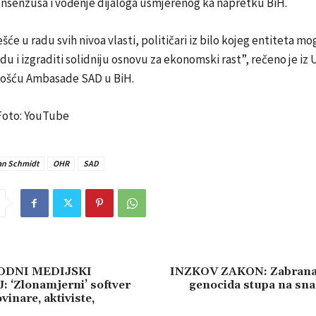
onsenzusa i vođenje dijaloga usmjerenog ka napretku BiH.
će u radu svih nivoa vlasti, političari iz bilo kojeg entiteta mog
u i izgraditi solidniju osnovu za ekonomski rast”, rečeno je iz 
nošću Ambasade SAD u BiH.
 Foto: YouTube
ian Schmidt
OHR
SAD
DNI MEDIJSKI
INZKOV ZAKON: Zabrana 
 ‘Zlonamjerni’ softver
genocida stupa na sna
vinare, aktiviste,