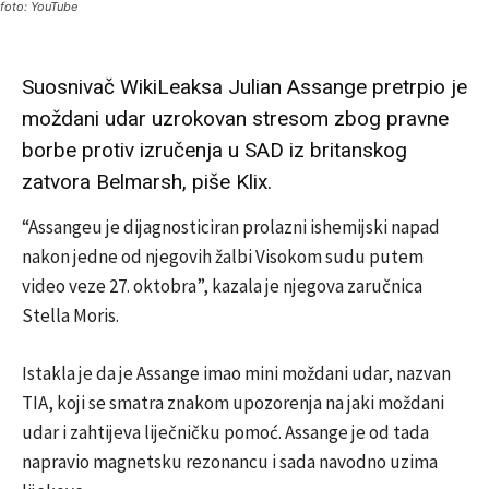
foto: YouTube
Suosnivač WikiLeaksa Julian Assange pretrpio je
moždani udar uzrokovan stresom zbog pravne
borbe protiv izručenja u SAD iz britanskog
zatvora Belmarsh, piše Klix.
“Assangeu je dijagnosticiran prolazni ishemijski napad
nakon jedne od njegovih žalbi Visokom sudu putem
video veze 27. oktobra”, kazala je njegova zaručnica
Stella Moris.
Istakla je da je Assange imao mini moždani udar, nazvan
TIA, koji se smatra znakom upozorenja na jaki moždani
udar i zahtijeva liječničku pomoć. Assange je od tada
napravio magnetsku rezonancu i sada navodno uzima