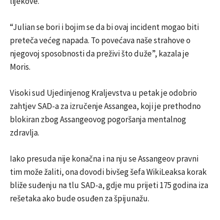
lijekove.
“Julian se bori i bojim se da bi ovaj incident mogao biti
preteča većeg napada. To povećava naše strahove o
njegovoj sposobnosti da preživi što duže”, kazala je
Moris.
Visoki sud Ujedinjenog Kraljevstva u petak je odobrio
zahtjev SAD-a za izručenje Assangea, koji je prethodno
blokiran zbog Assangeovog pogoršanja mentalnog
zdravlja.
Iako presuda nije konačna i na nju se Assangeov pravni
tim može žaliti, ona dovodi bivšeg šefa WikiLeaksa korak
bliže suđenju na tlu SAD-a, gdje mu prijeti 175 godina iza
rešetaka ako bude osuđen za špijunažu.