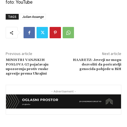
foto: YouTube
TAGS
Julian Assange
Previous article
Next article
MINISTRI VANJSKIH
HAARETZ: Jevreji ne mogu
POSLOVA G7 pojačavaju
dozvoliti da poricatelji
upozorenja protiv ruske
genocida pobjede u BiH
agresije prema Ukrajini
- Advertisement -