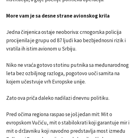
More vam je sa desne strane avionskog krila
Jedna činjenica ostaje neoboriva: crnogorska policija
procijenila je grupu od 87 ljudi kao bezbjednosni rizik i
vratila ih istim avionom u Srbiju.
Niko ne vraća gotovo stotinu putnika sa međunarodnog
leta bez ozbiljnog razloga, pogotovo uoči samita na
kojem učestvuje vrh Evropske unije.
Zato ova priča daleko nadilazi dnevnu politiku.
Pred očima regiona raspao se još jedan mit: Mit o
evropskom Vučiću, mit o stabilokrati koji garantuje mir i
mit o državniku koji navodno predstavlja most između