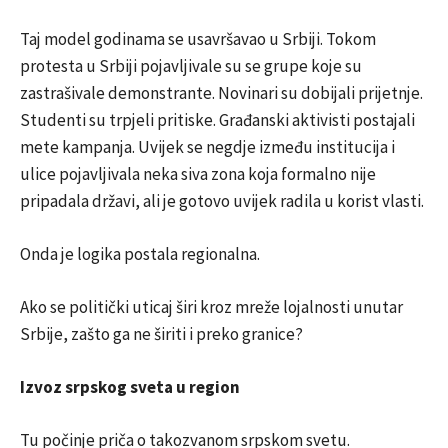
Taj model godinama se usavršavao u Srbiji. Tokom
protesta u Srbiji pojavljivale su se grupe koje su
zastrašivale demonstrante. Novinari su dobijali prijetnje.
Studenti su trpjeli pritiske. Građanski aktivisti postajali
mete kampanja. Uvijek se negdje između institucija i
ulice pojavljivala neka siva zona koja formalno nije
pripadala državi, ali je gotovo uvijek radila u korist vlasti.
Onda je logika postala regionalna.
Ako se politički uticaj širi kroz mreže lojalnosti unutar
Srbije, zašto ga ne širiti i preko granice?
Izvoz srpskog sveta u region
Tu počinje priča o takozvanom srpskom svetu.