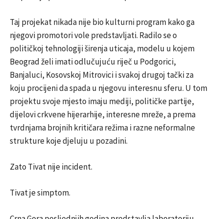
Taj projekat nikada nije bio kulturni program kako ga
njegovi promotori vole predstavljati. Radilo se o
političkoj tehnologiji širenja uticaja, modelu u kojem
Beograd želi imati odlučujuću riječ u Podgorici,
Banjaluci, Kosovskoj Mitrovici i svakoj drugoj tački za
koju procijeni da spada u njegovu interesnu sferu. U tom
projektu svoje mjesto imaju mediji, političke partije,
dijelovi crkvene hijerarhije, interesne mreže, a prema
tvrdnjama brojnih kritičara režima i razne neformalne
strukture koje djeluju u pozadini.
Zato Tivat nije incident.
Tivat je simptom.
Crna Gora posljednjih godina predstavlja laboratoriju