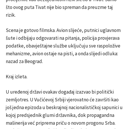
što ovog puta Tivat nije bio spreman da preuzme taj
rizik.
Scena je gotovo filmska. Avion slijeće, putnici uglavnom
šute i odbijaju odgovarati na pitanja, policija provjerava
podatke, obavještajne službe uključuju sve raspoložive
mehanizme, avion ostaje na pisti, a onda slijedi odluka:
nazad za Beograd.
Kraj izleta.
U uređenoj državi ovakav događaj izazvao bi politički
zemljotres. U Vučićevoj Srbiji vjerovatno će završiti kao
još jedna epizoda u beskrajnoj nacionalističkoj sapunici u
kojoj predsjednik glumi državnika, dok propagandna
mašinerija već priprema priču o novom progonu Srba.