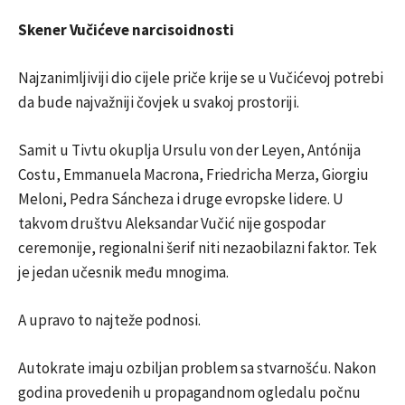
Skener Vučićeve narcisoidnosti
Najzanimljiviji dio cijele priče krije se u Vučićevoj potrebi
da bude najvažniji čovjek u svakoj prostoriji.
Samit u Tivtu okuplja Ursulu von der Leyen, Antónija
Costu, Emmanuela Macrona, Friedricha Merza, Giorgiu
Meloni, Pedra Sáncheza i druge evropske lidere. U
takvom društvu Aleksandar Vučić nije gospodar
ceremonije, regionalni šerif niti nezaobilazni faktor. Tek
je jedan učesnik među mnogima.
A upravo to najteže podnosi.
Autokrate imaju ozbiljan problem sa stvarnošću. Nakon
godina provedenih u propagandnom ogledalu počnu