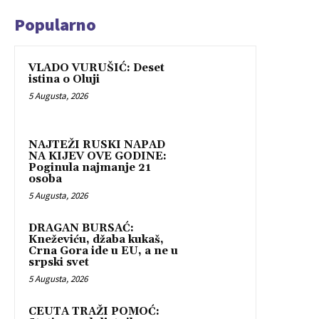
Popularno
VLADO VURUŠIĆ: Deset
istina o Oluji
5 Augusta, 2026
NAJTEŽI RUSKI NAPAD
NA KIJEV OVE GODINE:
Poginula najmanje 21
osoba
5 Augusta, 2026
DRAGAN BURSAĆ:
Kneževiću, džaba kukaš,
Crna Gora ide u EU, a ne u
srpski svet
5 Augusta, 2026
CEUTA TRAŽI POMOĆ: