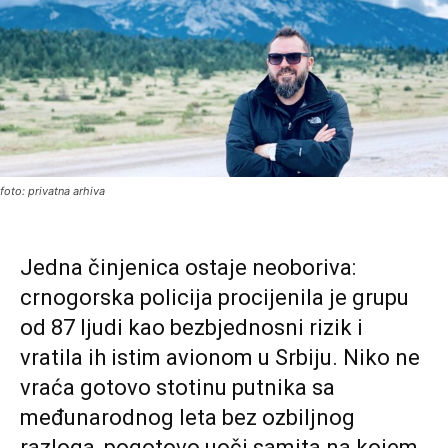
foto: privatna arhiva
Jedna činjenica ostaje neoboriva:
crnogorska policija procijenila je grupu
od 87 ljudi kao bezbjednosni rizik i
vratila ih istim avionom u Srbiju. Niko ne
vraća gotovo stotinu putnika sa
međunarodnog leta bez ozbiljnog
razloga, pogotovo uoči samita na kojem