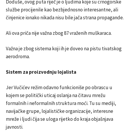
Doduše, ovog puta riječ je o ljudima koje su crnogorske
službe procijenile kao bezbjednosno interesantne, ali
činjenice ionako nikada nisu bile jača strana propagande.
Ali ova priča nije važna zbog 87 vraženih muškaraca.
Važna je zbog sistema koji ih je doveo na pistu tivatskog
aerodroma.
Sistem za proizvodnju lojalista
Jer Vučićev režim odavno funkcioniše po obrascu u
kojem se politički uticaj oslanja na čitavu mrežu
formalnih i neformalnih struktura moći. Tu su mediji,
navijačke grupe, lojalističke organizacije, interesne
mreže i ljudi čija se uloga rijetko do kraja objašnjava
javnosti.