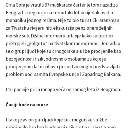
Crna Gora je vratila 87 muškaraca čarter letom nazad za
Beograd, a region je na trenutak dobio rijedak uvid u
mehaniku jednog režima. Nije to bio turistički aranžman
za Tivatsku rivijeru niti ekskurzija penzionera željnih
morske soli. Džaba Informeru urlanje kako su putnici
pretrpjeli „golgotu“ na tivatskom aerodromu. Jer radilo
se o grupi ljudi koje su crnogorske službe procijenile kao
bezbjednosni rizik, odnosno o osobama za koje je
procijenjeno da bi njihovo prisustvo moglo predstavljati
problem uoči samita Evropske unije i Zapadnog Balkana.
I tu počinje priča mnogo veća od samog leta iz Beograda.
Ćaciji hoće na more
I tako je avion pun ljudi koje su crnogorske službe
procijenile kao bezbjednosni rizik sletio u Tivat. Samo