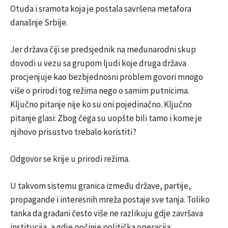
Otuda i sramota koja je postala savršena metafora
današnje Srbije.
Jer država čiji se predsjednik na međunarodni skup
dovodi u vezu sa grupom ljudi koje druga država
procjenjuje kao bezbjednosni problem govori mnogo
više o prirodi tog režima nego o samim putnicima.
Ključno pitanje nije ko su oni pojedinačno. Ključno
pitanje glasi: Zbog čega su uopšte bili tamo i kome je
njihovo prisustvo trebalo koristiti?
Odgovor se krije u prirodi režima.
U takvom sistemu granica između države, partije,
propagande i interesnih mreža postaje sve tanja. Toliko
tanka da građani često više ne razlikuju gdje završava
institucija, a gdje počinje politička operacija.