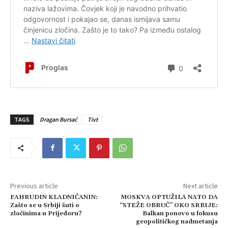
TAGS
Dragan Bursać
Tivt
Previous article
Next article
FAHRUDIN KLADNIČANIN:
MOSKVA OPTUŽILA NATO DA
Zašto se u Srbiji šuti o
“STEŽE OBRUČ” OKO SRBIJE:
zločinima u Prijedoru?
Balkan ponovo u fokusu
geopolitičkog nadmetanja