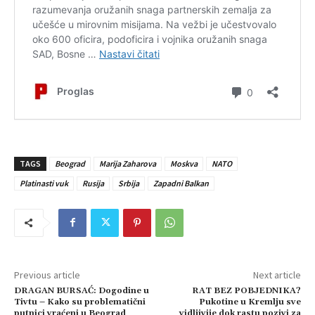
TAGS
Beograd
Marija Zaharova
Moskva
NATO
Platinasti vuk
Rusija
Srbija
Zapadni Balkan
Previous article
Next article
DRAGAN BURSAĆ: Dogodine u
RAT BEZ POBJEDNIKA?
Tivtu – Kako su problematični
Pukotine u Kremlju sve
putnici vraćeni u Beograd
vidljivije dok rastu pozivi za