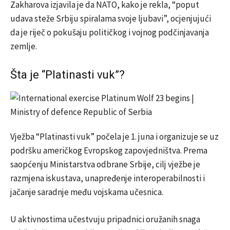
Zakharova
izjavila je da NATO, kako je rekla, “poput
udava steže Srbiju spiralama svoje ljubavi”, ocjenjujući
da je riječ o pokušaju političkog i vojnog podčinjavanja
zemlje.
Šta je “Platinasti vuk”?
Vježba “Platinasti vuk” počela je 1. juna i organizuje se uz
podršku američkog Evropskog zapovjedništva. Prema
saopćenju Ministarstva odbrane Srbije, cilj vježbe je
razmjena iskustava, unapređenje interoperabilnosti i
jačanje saradnje među vojskama učesnica.
U aktivnostima učestvuju pripadnici oružanih snaga