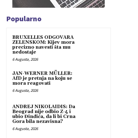
Popularno
BRUXELLES ODGOVARA
ZELENSKOM: Kijev mora
precizno navesti šta mu
nedostaje
6 Augusta, 2026
JAN-WERNER MÜLLER:
AfD je pretnja na koju se
mora reagovati
6 Augusta, 2026
ANDREJ NIKOLAIDIS: Da
Beograd nije odbio Z-4 i
ubio Đinđića, da li bi Crna
Gora bila nezavisna?
6 Augusta, 2026