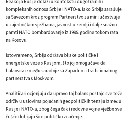
Reakcija Rusije dolazi u kontekstu dugotrajnih i
kompleksnih odnosa Srbije i NATO-a. Iako Srbija sarađuje
sa Savezom kroz program Partnerstvo za mir i učestvuje
u zajedničkim vježbama, javnost u zemlji i dalje snažno
pamti NATO bombardovanje iz 1999. godine tokom rata
na Kosovu.
Istovremeno, Srbija održava bliske političke i
energetske veze s Rusijom, što joj omogućava da
balansira između saradnje sa Zapadom i tradicionalnog
partnerstva s Moskvom.
Analitičari ocjenjuju da upravo taj balans postaje sve teže
održiv u uslovima pojačanih geopolitičkih tenzija između
Rusije i NATO-a, zbog čega čak i redovne vojne vježbe sve
češće dobijaju šire političko značenje.