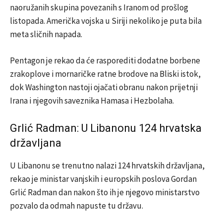
naoružanih skupina povezanih s Iranom od prošlog
listopada. Američka vojska u Siriji nekoliko je puta bila
meta sličnih napada.
Pentagon je rekao da će rasporediti dodatne borbene
zrakoplove i mornaričke ratne brodove na Bliski istok,
dok Washington nastoji ojačati obranu nakon prijetnji
Irana i njegovih saveznika Hamasa i Hezbolaha.
Grlić Radman: U Libanonu 124 hrvatska
državljana
U Libanonu se trenutno nalazi 124 hrvatskih državljana,
rekao je ministar vanjskih i europskih poslova Gordan
Grlić Radman dan nakon što ih je njegovo ministarstvo
pozvalo da odmah napuste tu državu.