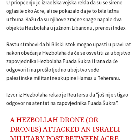
U priopćenju je izraelska vojska rekla da su se sirene
oglasile oko Acre, ali se pokazalo da je to bila lažna
uzbuna. Kažu da su njihove zračne snage napale dva
objekta Hezbolaha u južnom Libanonu, prenosi Index.
Rastu strahovi da bi Bliski istok mogao upasti u pravi rat
nakon obećanja Hezbolaha da će se osvetiti za ubojstvo
zapovjednika Hezbolaha Fuada Šukra i Irana da će
odgovoriti na prošlotjedno ubojstvo vođe
palestinske militantne skupine Hamas u Teheranu.
Izvor iz Hezbolaha rekao je Reutersu da “još nije stigao
odgovor na atentat na zapovjednika Fuada Šukra”.
A HEZBOLLAH DRONE (OR
DRONES) ATTACKED AN ISRAELI
MILITARY POST BETWEEN ACRE