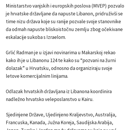
Ministarstvo vanjskih i europskih poslova (MVEP) pozvalo
je hrvatske državljane da napuste Libanon, pridruživši se
time nizu država koje su ranije pozvale svoje stanovnike
da odmah napuste bliskoistočnu zemlju zbog očekivane
eskalacije sukoba s Izraelom.
Grlić Radman je u izjavi novinarima u Makarskoj rekao
kako ih je u Libanonu 124 te kako su “pozvani na žurni
dolazak” u Hrvatsku, odnosno da organiziraju svoje
letove komercijalnim linijama.
Odlazak hrvatskih državljana iz Libanona koordinira
nadležno hrvatsko veleposlanstvo u Kairu.
Sjedinjene Države, Ujedinjeno Kraljevstvo, Australija,
Francuska, Kanada, Južna Koreja, Saudijska Arabija,