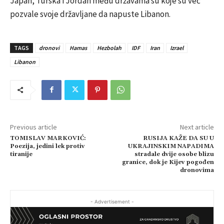
Japan, Turska i Jordan među državama su koje su već
pozvale svoje državljane da napuste Libanon.
TAGS
dronovi
Hamas
Hezbolah
IDF
Iran
Izrael
Libanon
Previous article
Next article
TOMISLAV MARKOVIĆ:
RUSIJA KAŽE DA SU U
Poezija, jedini lek protiv
UKRAJINSKIM NAPADIMA
tiranije
stradale dvije osobe blizu
granice, dok je Kijev pogođen
dronovima
- Advertisement -