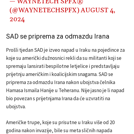
— WAYNETECH SPFX®️
(@WAYNETECHSPFX)
AUGUST 4,
2024
SAD se priprema za odmazdu Irana
Prošli tjedan SAD je izveo napad u Iraku na pojedince za
koje su američki dužnosnici rekli da su militanti koji se
spremaju lansirati bespilotne letjelice i predstavljaju
prijetnju američkim i koalicijskim snagama. SAD se
priprema za odmazdu Irana nakon ubojstva čelnika
Hamasa Ismaila Hanije u Teheranu. Nije jasno je li napad
bio povezan s prijetnjama Irana da će uzvratiti na
ubojstva.
Američke trupe, koje su prisutne u Iraku više od 20
godina nakon invazije, bile su meta sličnih napada