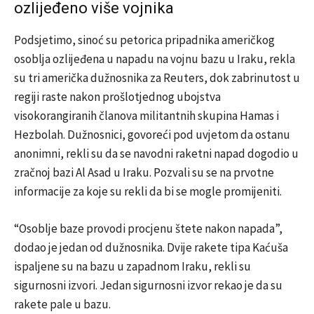
ozlijeđeno više vojnika
Podsjetimo, sinoć su petorica pripadnika američkog
osoblja ozlijeđena u napadu na vojnu bazu u Iraku, rekla
su tri američka dužnosnika za Reuters, dok zabrinutost u
regiji raste nakon prošlotjednog ubojstva
visokorangiranih članova militantnih skupina Hamas i
Hezbolah. Dužnosnici, govoreći pod uvjetom da ostanu
anonimni, rekli su da se navodni raketni napad dogodio u
zračnoj bazi Al Asad u Iraku. Pozvali su se na prvotne
informacije za koje su rekli da bi se mogle promijeniti.
“Osoblje baze provodi procjenu štete nakon napada”,
dodao je jedan od dužnosnika. Dvije rakete tipa Kaćuša
ispaljene su na bazu u zapadnom Iraku, rekli su
sigurnosni izvori. Jedan sigurnosni izvor rekao je da su
rakete pale u bazu.