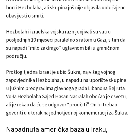
borci Hezbolaha, ali skupina još nije objavila uobičajene
obavijesti o smrti.
Hezbolah i izraelska vojska razmjenjivali su vatru
posljednjih 10 mjeseci paralelno s ratom u Gazi, s tim da
su napadi “milo za drago” uglavnom bili u graničnom
području.
Prošlog tjedna Izrael je ubio Šukra, najvišeg vojnog
zapovjednika Hezbolaha, u napadu na uporište skupine
u južnim predgrađima glavnoga grada Libanona Bejruta.
Vođa Hezbolaha Sajed Hasan Nasralah obećao je osvetu,
ali je rekao da će se odgovor “proučiti”. On bi trebao
govoriti u utorak na jednotjednoj komemoraciji za Šukra.
Napadnuta američka baza u Iraku,