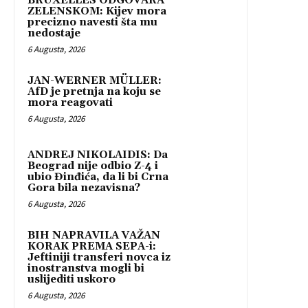
BRUXELLES ODGOVARA
ZELENSKOM: Kijev mora
precizno navesti šta mu
nedostaje
6 Augusta, 2026
JAN-WERNER MÜLLER:
AfD je pretnja na koju se
mora reagovati
6 Augusta, 2026
ANDREJ NIKOLAIDIS: Da
Beograd nije odbio Z-4 i
ubio Đinđića, da li bi Crna
Gora bila nezavisna?
6 Augusta, 2026
BIH NAPRAVILA VAŽAN
KORAK PREMA SEPA-i:
Jeftiniji transferi novca iz
inostranstva mogli bi
uslijediti uskoro
6 Augusta, 2026