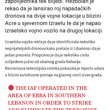
zapovjednika tek slijedi. Hezbolah je
rekao da je lansirao roj napadačkih
dronova na dvije vojne lokacije u blizini
Acre u sjevernom Izraelu te da je napao
izraelsko vojno vozilo na drugoj lokaciji.
Izraelska vojska rekla je da je identificirala nekoliko
neprijateljskih dronova kako prelaze iz Libanona i da je
jedan presrela. Priopćeno je da je nekoliko civila
ozlijeđeno južno od obalnog grada Naharije.
Reutersova televizijska snimka pokazala je mjesto udara
u blizini autobusne postaje na glavnoj cesti izvan grada.
THE IAF OPERATED IN THE
AREA OF EBBA IN SOUTHERN
LEBANON IN ORDER TO STRIKE