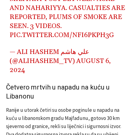
AND NAHARIYYA. CASUALTIES ARE
REPORTED, PLUMS OF SMOKE ARE
SEEN. 3 VIDEOS.
PIC.TWITTER.COM/NFI6PKPH3G
— ALI HASHEM علي هاشم
(@ALIHASHEM_TV)
AUGUST 6,
2024
Četvero mrtvih u napadu na kuću u
Libanonu
Ranije u utorak četiri su osobe poginule u napadu na
kuću u libanonskom gradu Majfadunu, gotovo 30 km
sjeverno od granice, rekli su liječnici i sigurnosni izvor.
Dva dodatna sigurnosna izvora rekla su da su ubijeni