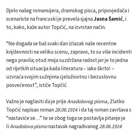
Djelo našeg romansijera, dramskog pisca, pripovjedača i
scenariste na francuski je prevela sjajna
Jasna Šamić
, i
to, kako, kaže autor Topčić, na izvrstan način.
“Ne događa se baš svaki dan izlazak naše recentne
književnosti na veliku scenu, zapravo, to su više incidenti
nego pravila; otud moja suzdržana radost jer je to jedna
od rijetkih situacija kada literatura – iako škrto! –
uzvraća svojim sužnjima cjeloživotnu i bezuslovnu
posvećenost”, ističe Topčić.
Važno je naglasiti da je prije
Anadolovog pisma
, Zlatko
Topčić napisao roman
28.06.1914
. i da taj roman završava s
“nastaviće se…” te se zbog toga se postavlja pitanje je
li
Anadolovo pismo
nastavak nagrađivanog
28.06.1914
.