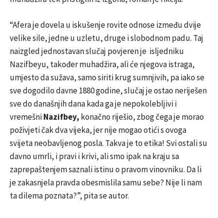
“Afera je dovela u iskušenje rovite odnose između dvije
velike sile, jedne u uzletu, druge i slobodnom padu. Taj
naizgled jednostavan slučaj povjeren je isljedniku
Nazifbeyu, također muhadžira, ali će njegova istraga,
umjesto da sužava, samo siriti krug sumnjivih, pa iako se
sve dogodilo davne 1880 godine, slučaj je ostao neriješen
sve do današnjih dana kada ga je nepokolebljivi i
vremešni
Nazifbey,
konačno riješio, zbog čega je morao
poživjeti čak dva vijeka, jer nije mogao otići s ovoga
svijeta neobavljenog posla. Takva je to etika! Svi ostali su
davno umrli, i pravi i krivi, ali smo ipak na kraju sa
zaprepaštenjem saznali istinu o pravom vinovniku. Da li
je zakasnjela pravda obesmislila samu sebe? Nije li nam
ta dilema poznata?”, pita se autor.