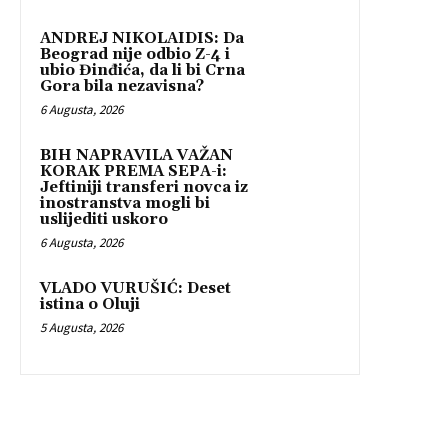
ANDREJ NIKOLAIDIS: Da
Beograd nije odbio Z-4 i
ubio Đinđića, da li bi Crna
Gora bila nezavisna?
6 Augusta, 2026
BIH NAPRAVILA VAŽAN
KORAK PREMA SEPA-i:
Jeftiniji transferi novca iz
inostranstva mogli bi
uslijediti uskoro
6 Augusta, 2026
VLADO VURUŠIĆ: Deset
istina o Oluji
5 Augusta, 2026