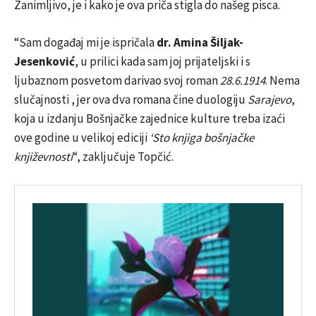
Zanimljivo, je i kako je ova priča stigla do našeg pisca.
“Sam događaj mi je ispričala
dr. Amina Šiljak-
Jesenković
, u prilici kada sam joj prijateljski i s
ljubaznom posvetom darivao svoj roman
28.6.1914
. Nema
slučajnosti , jer ova dva romana čine duologiju
Sarajevo
,
koja u izdanju Bošnjačke zajednice kulture treba izaći
ove godine u velikoj ediciji
‘Sto knjiga bošnjačke
književnosti
“, zaključuje Topčić.