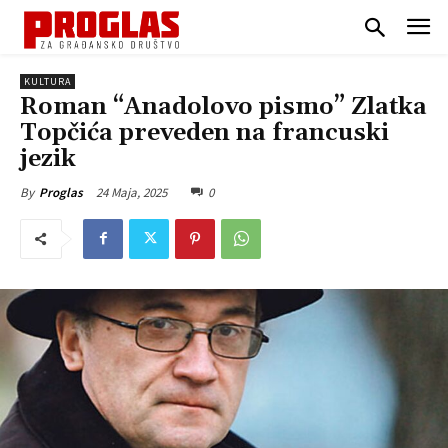
KULTURA
Roman “Anadolovo pismo” Zlatka
Topčića preveden na francuski
jezik
24 Maja, 2025
0
By
Proglas