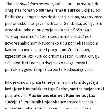
“Roman
Anadolovo pismo
je, koliko mi je poznato, tek
drugi
naš roman o Muhadžirima u Turskoj,
koji su od
Berlinskog kongresa sve do današnjih dana, organizirano,
pod pritiskom iseljavani iz Bosne i Sandžaka, ponajviše u
Anadoliju, tako da su procjene da naših Bošnjaka u
Turskoj ima između četiri i sedam miliona. Još neki
govore anahronom ikavicom koju su ponijeli sa sobom
kao jedinu imovinu pred progonom. Visoki i plavi,
izgledom se razlikuju od crnomanjastih Turaka, čuvaju
svoj identitet i nemaju dvojbi oko svoga imena i
porijekla”, govori Topčić za portal Radiosarajevo.ba.
Iako je osnovna priča temeljena na istinitom događaju
kada je na istanbulskom trgu Ferikoy smrtno ranjen ruski
potpukovnik
Max Emanuelanovič Kammerau,
kao
slučajni (?) prolaznik i svjedok tuce trojice bosanskih
muhadžira tek pristiglih iz izgona, roman je fikcija.