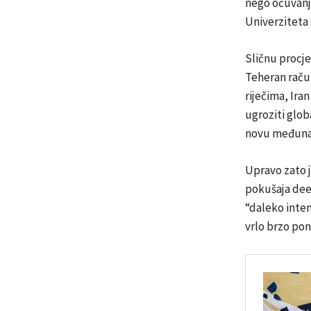
nego očuvanj
Univerziteta
Sličnu procje
Teheran raču
riječima, Ira
ugroziti glo
novu međuna
Upravo zato j
pokušaja dees
“daleko inten
vrlo brzo pon