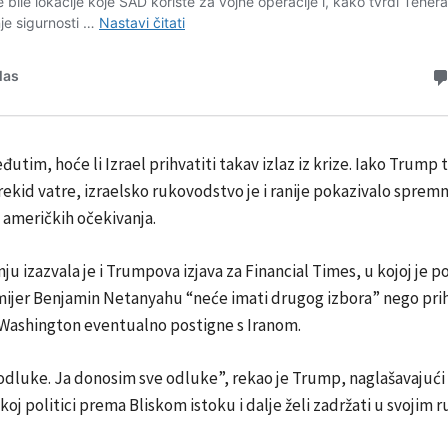
đutim, hoće li Izrael prihvatiti takav izlaz iz krize. Iako Trump 
rekid vatre, izraelsko rukovodstvo je i ranije pokazivalo sprem
 američkih očekivanja.
u izazvala je i Trumpova izjava za Financial Times, u kojoj je p
mijer
Benjamin Netanyahu
“neće imati drugog izbora” nego prih
 Washington eventualno postigne s Iranom.
odluke. Ja donosim sve odluke”, rekao je Trump, naglašavajuć
čkoj politici prema Bliskom istoku i dalje želi zadržati u svojim 