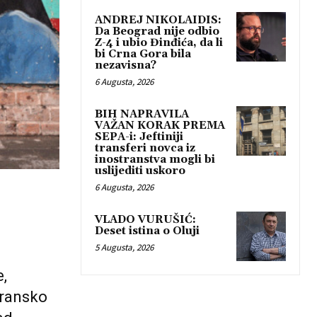
ANDREJ NIKOLAIDIS:
Da Beograd nije odbio
Z-4 i ubio Đinđića, da li
bi Crna Gora bila
nezavisna?
6 Augusta, 2026
BIH NAPRAVILA
VAŽAN KORAK PREMA
SEPA-i: Jeftiniji
transferi novca iz
inostranstva mogli bi
uslijediti uskoro
6 Augusta, 2026
VLADO VURUŠIĆ:
Deset istina o Oluji
5 Augusta, 2026
,
iransko