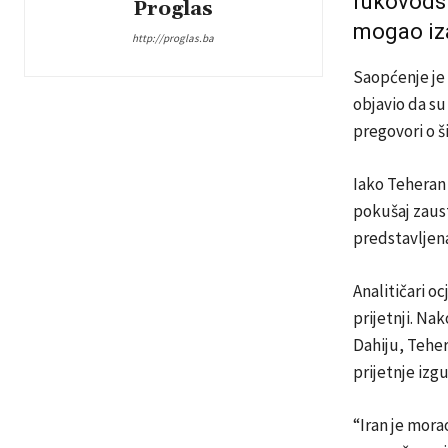
rukovodst
Proglas
mogao iza
http://proglas.ba
Saopćenje je
objavio da su 
pregovori o š
Iako Teheran 
pokušaj zaust
predstavljena
Analitičari oc
prijetnji. Na
Dahiju, Teher
prijetnje izg
“Iran je morao