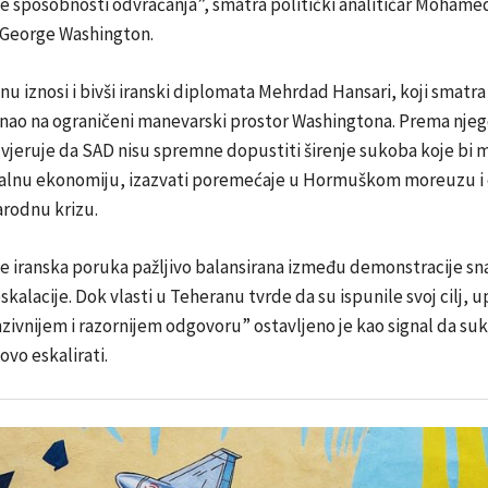
e sposobnosti odvraćanja”, smatra politički analitičar Mohame
 George Washington.
nu iznosi i bivši iranski diplomata Mehrdad Hansari, koji smatra 
nao na ograničeni manevarski prostor Washingtona. Prema nje
n vjeruje da SAD nisu spremne dopustiti širenje sukoba koje bi 
balnu ekonomiju, izazvati poremećaje u Hormuškom moreuzu i o
rodnu krizu.
e iranska poruka pažljivo balansirana između demonstracije sna
kalacije. Dok vlasti u Teheranu tvrde da su ispunile svoj cilj, 
zivnijem i razornijem odgovoru” ostavljeno je kao signal da s
ovo eskalirati.