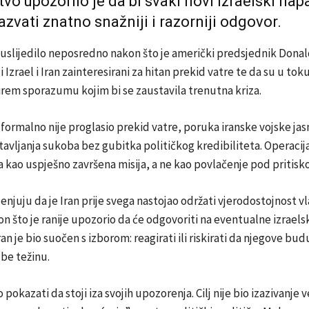
vo upozorilo je da bi svaki novi izraelski nap
zvati znatno snažniji i razorniji odgovor.
 uslijedilo neposredno nakon što je američki predsjednik Don
i Izrael i Iran zainteresirani za hitan prekid vatre te da su u tok
irem sporazumu kojim bi se zaustavila trenutna kriza.
formalno nije proglasio prekid vatre, poruka iranske vojske jas
avljanja sukoba bez gubitka političkog kredibiliteta. Operacija
 kao uspješno završena misija, a ne kao povlačenje pod pritisk
jenjuju da je Iran prije svega nastojao održati vjerodostojnost vl
kon što je ranije upozorio da će odgovoriti na eventualne izrael
an je bio suočen s izborom: reagirati ili riskirati da njegove bu
ube težinu.
 pokazati da stoji iza svojih upozorenja. Cilj nije bio izazivanje v