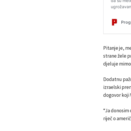
Pitanje je, me
strane žele p
djeluje mimo
Dodatnu pažnj
izraelski pre
dogovor koji
“Ja donosim 
riječ o ameri