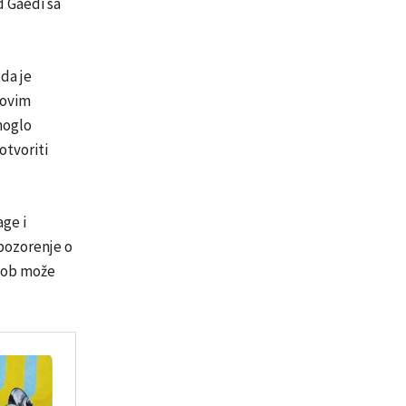
d Gaedi sa
da je
govim
moglo
tvoriti
ge i
upozorenje o
ukob može