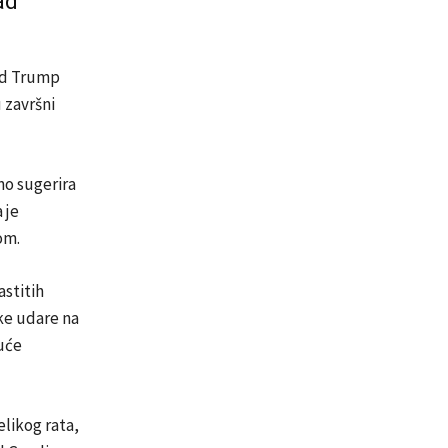
ad
ald Trump
u završni
no sugerira
 je
om.
astitih
ske udare na
duće
elikog rata,