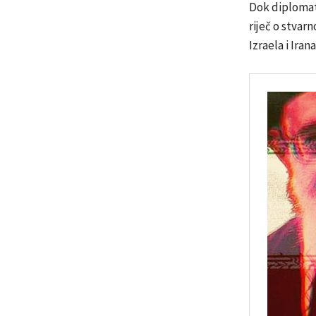
Dok diplomats
riječ o stvar
Izraela i Irana