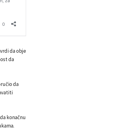
tvrdi da obje
nost da
oručio da
vatiti
i da konačnu
rukama.