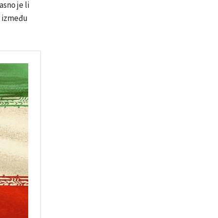
sno je li
a između