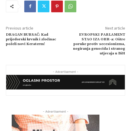
Previous article
Next article
DRAGAN BURSAĆ: Kad
EVROPSKI PARLAMENT
prijedorski krvnik i zločinac
STAO IZA OHR-a: Oštre
poželi novi Keraterm!
poruke protiv secesionizma,
negiranja genocida i stranog
utjecaja u BiH
- Advertisement -
- Advertisement -