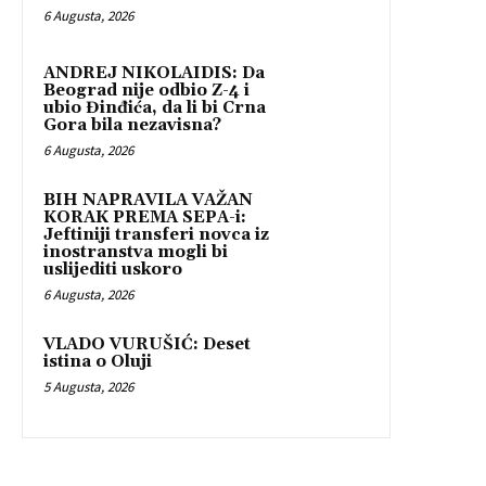
6 Augusta, 2026
ANDREJ NIKOLAIDIS: Da
Beograd nije odbio Z-4 i
ubio Đinđića, da li bi Crna
Gora bila nezavisna?
6 Augusta, 2026
BIH NAPRAVILA VAŽAN
KORAK PREMA SEPA-i:
Jeftiniji transferi novca iz
inostranstva mogli bi
uslijediti uskoro
6 Augusta, 2026
VLADO VURUŠIĆ: Deset
istina o Oluji
5 Augusta, 2026