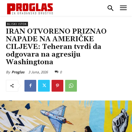
BLISKI ISTOK
IRAN OTVORENO PRIZNAO
NAPADE NA AMERIČKE
CILJEVE: Teheran tvrdi da
odgovara na agresiju
Washingtona
3 Juna, 2026
0
By
Proglas