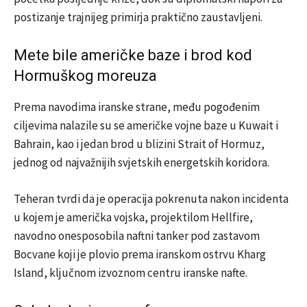
postizanje trajnijeg primirja praktično zaustavljeni.
Mete bile američke baze i brod kod
Hormuškog moreuza
Prema navodima iranske strane, među pogođenim
ciljevima nalazile su se američke vojne baze u
Kuwait
i
Bahrain
, kao i jedan brod u blizini
Strait of Hormuz
,
jednog od najvažnijih svjetskih energetskih koridora.
Teheran tvrdi da je operacija pokrenuta nakon incidenta
u kojem je američka vojska, projektilom Hellfire,
navodno onesposobila naftni tanker pod zastavom
Bocvane koji je plovio prema iranskom ostrvu
Kharg
Island
, ključnom izvoznom centru iranske nafte.