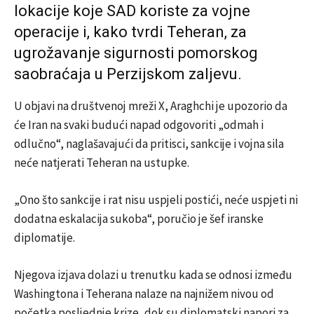
lokacije koje SAD koriste za vojne
operacije i, kako tvrdi Teheran, za
ugrožavanje sigurnosti pomorskog
saobraćaja u Perzijskom zaljevu.
U objavi na društvenoj mreži X, Araghchi je upozorio da
će Iran na svaki budući napad odgovoriti „odmah i
odlučno“, naglašavajući da pritisci, sankcije i vojna sila
neće natjerati Teheran na ustupke.
„Ono što sankcije i rat nisu uspjeli postići, neće uspjeti ni
dodatna eskalacija sukoba“, poručio je šef iranske
diplomatije.
Njegova izjava dolazi u trenutku kada se odnosi između
Washingtona i Teherana nalaze na najnižem nivou od
početka posljednje krize, dok su diplomatski napori za