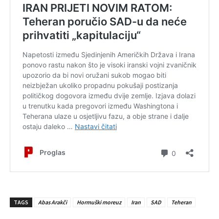
TAGS
Abas Arakči
Hormuški moreuz
Iran
SAD
Teheran