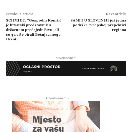
Previous article
Next article
SCHMIDT: “Gospodin Komšić
SAMIT U SLOVENIJI još jedna
je hrvatski predstavnik u
podrška evropskoj prepektivi
državnom predsjedništvu, ali
regiona
su ga više birali Bošnjaci nego
Hrvati.
- Advertisement -
- Advertisement -