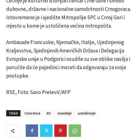
Cetinje je kulturno istorijski centar Crne Gore i simbol
duhovne, državne i nacionalne samobitnosti Crnogoraca.
Istovremeno je i sjedište Mitropolije SPC u Crnoj Gori i
mjesto u kome je ustoličena većina mitropolita.
Ambasade Francuske, Njemačke, Italije, Ujedinjenog
Kraljevstva, Sjedinjenih Američkih Država i Delegacija
Evropske unije u Podgorici osudile su sve oblike nasilja i
poručile da će pojedinci morati da odgovaraju za svoje
postupke.
RSE, Foto: Savo Prelević/AFP
TAGS
Crna Gora
EU
Joanikije
ustoličenje