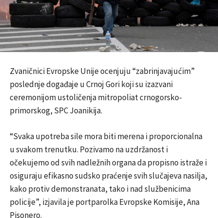
Zvaničnici Evropske Unije ocenjuju “zabrinjavajućim”
poslednje događaje u Crnoj Gori koji su izazvani
ceremonijom ustoličenja mitropoliat crnogorsko-
primorskog, SPC Joanikija.
“Svaka upotreba sile mora biti merena i proporcionalna
u svakom trenutku. Pozivamo na uzdržanost i
očekujemo od svih nadležnih organa da propisno istraže i
osiguraju efikasno sudsko praćenje svih slučajeva nasilja,
kako protiv demonstranata, tako i nad službenicima
policije”, izjavila je portparolka Evropske Komisije, Ana
Pisonero.