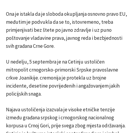
Ona je istakla da je sloboda okupljanja osnovno pravo EU,
međutim je podvukla da se to, istovremeno, treba
primjenjivati bez štete po javno zdravlje i uz puno
poštovanje vladavine prava, javnog reda i bezbjednosti
svih građana Crne Gore.
U nedelju, 5 septembra je na Cetinju ustoličen
mitropolit crnogorsko-primorski Srpske pravoslavne
crkve Joanikije. cremonija je protekla uz brojne
incidente, desetine povrijeđenih i angažovanjem jakih
policijskih snaga.
Najava ustoličenja izazvala je visoke etničke tenzije
između građana srpskog i crnogorskog nacionalnog
korpusa u Crnoj Gori, prije svega zbog mjesta održavanja.