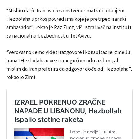
“Mislim da će Iran ovo prvenstveno smatrati pitanjem
Hezbolaha uprkos povredama koje je pretrpeo iranski
ambasador”, rekao je Raz Zimt, viši istraživač na Institutu
za nacionalnu bezbednost u Tel Avivu.
“Verovatno ćemo videti razgovore i konsultacije između
Irana i Hezbolaha u vezi s mogućom odmazdom, ali
mislim da Iran preferira da odgovor dođe od Hezbolaha”,
rekao je Zimt.