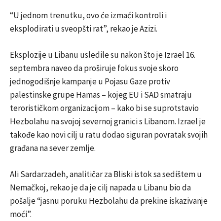
“U jednom trenutku, ovo će izmaći kontroli i
eksplodirati u sveopšti rat”, rekao je Azizi.
Eksplozije u Libanu usledile su nakon što je Izrael 16.
septembra naveo da proširuje fokus svoje skoro
jednogodišnje kampanje u Pojasu Gaze protiv
palestinske grupe Hamas – kojeg EU i SAD smatraju
terorističkom organizacijom – kako bi se suprotstavio
Hezbolahu na svojoj severnoj granici s Libanom. Izrael je
takođe kao novi cilj u ratu dodao siguran povratak svojih
građana na sever zemlje.
Ali Sardarzadeh, analitičar za Bliski istok sa sedištem u
Nemačkoj, rekao je da je cilj napada u Libanu bio da
pošalje “jasnu poruku Hezbolahu da prekine iskazivanje
moći”.