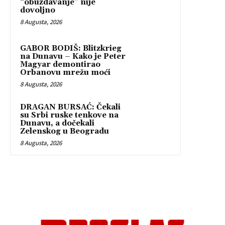
“obuzdavanje” nije
dovoljno
8 Augusta, 2026
GABOR BODIŠ: Blitzkrieg
na Dunavu – Kako je Peter
Magyar demontirao
Orbanovu mrežu moći
8 Augusta, 2026
DRAGAN BURSAĆ: Čekali
su Srbi ruske tenkove na
Dunavu, a dočekali
Zelenskog u Beogradu
8 Augusta, 2026