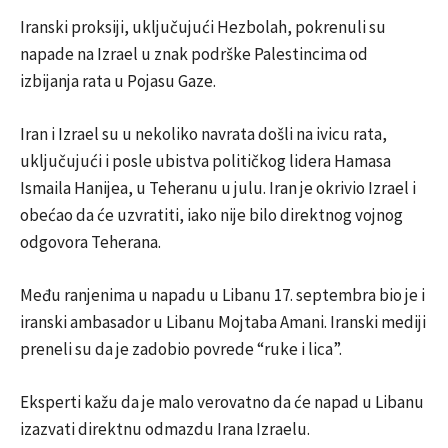
Iranski proksiji, uključujući Hezbolah, pokrenuli su
napade na Izrael u znak podrške Palestincima od
izbijanja rata u Pojasu Gaze.
Iran i Izrael su u nekoliko navrata došli na ivicu rata,
uključujući i posle ubistva političkog lidera Hamasa
Ismaila Hanijea, u Teheranu u julu. Iran je okrivio Izrael i
obećao da će uzvratiti, iako nije bilo direktnog vojnog
odgovora Teherana.
Među ranjenima u napadu u Libanu 17. septembra bio je i
iranski ambasador u Libanu Mojtaba Amani. Iranski mediji
preneli su da je zadobio povrede “ruke i lica”.
Eksperti kažu da je malo verovatno da će napad u Libanu
izazvati direktnu odmazdu Irana Izraelu.