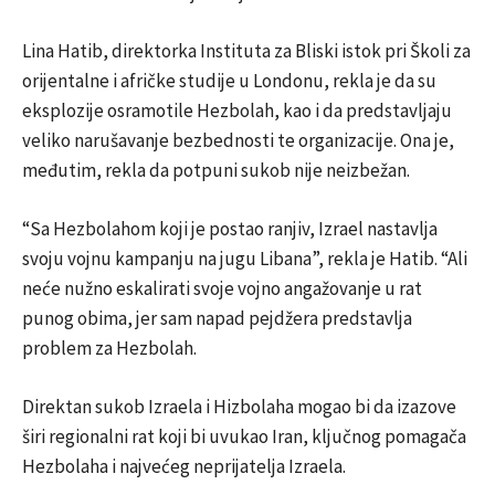
Lina Hatib, direktorka Instituta za Bliski istok pri Školi za
orijentalne i afričke studije u Londonu, rekla je da su
eksplozije osramotile Hezbolah, kao i da predstavljaju
veliko narušavanje bezbednosti te organizacije. Ona je,
međutim, rekla da potpuni sukob nije neizbežan.
“Sa Hezbolahom koji je postao ranjiv, Izrael nastavlja
svoju vojnu kampanju na jugu Libana”, rekla je Hatib. “Ali
neće nužno eskalirati svoje vojno angažovanje u rat
punog obima, jer sam napad pejdžera predstavlja
problem za Hezbolah.
Direktan sukob Izraela i Hizbolaha mogao bi da izazove
širi regionalni rat koji bi uvukao Iran, ključnog pomagača
Hezbolaha i najvećeg neprijatelja Izraela.