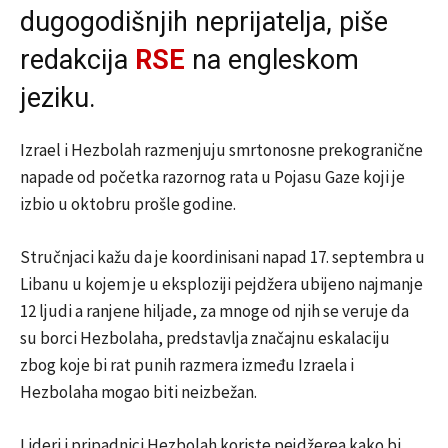
dugogodišnjih neprijatelja, piše
redakcija
RSE
na engleskom
jeziku.
Izrael i Hezbolah razmenjuju smrtonosne prekogranične
napade od početka razornog rata u Pojasu Gaze koji je
izbio u oktobru prošle godine.
Stručnjaci kažu da je koordinisani napad 17. septembra u
Libanu u kojem je u eksploziji pejdžera ubijeno najmanje
12 ljudi a ranjene hiljade, za mnoge od njih se veruje da
su borci Hezbolaha, predstavlja značajnu eskalaciju
zbog koje bi rat punih razmera između Izraela i
Hezbolaha mogao biti neizbežan.
Lideri i pripadnici Hezbolah koriste pejdžerea kako bi