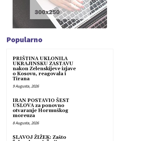
Popularno
PRIŠTINA UKLONILA
UKRAJINSKU ZASTAVU
nakon Zelenskijeve izjave
o Kosovu, reagovala i
Tirana
9 Augusta, 2026
IRAN POSTAVIO ŠEST
USLOVA za ponovno
otvaranje Hormuškog
moreuza
8 Augusta, 2026
SLAVOJ ŽIŽEK: Zašto