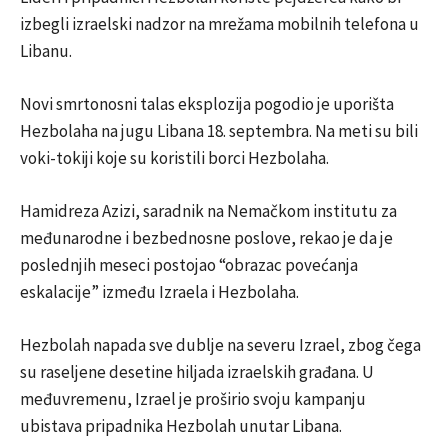
izbegli izraelski nadzor na mrežama mobilnih telefona u
Libanu.
Novi smrtonosni talas eksplozija pogodio je uporišta
Hezbolaha na jugu Libana 18. septembra. Na meti su bili
voki-tokiji koje su koristili borci Hezbolaha.
Hamidreza Azizi, saradnik na Nemačkom institutu za
međunarodne i bezbednosne poslove, rekao je da je
poslednjih meseci postojao “obrazac povećanja
eskalacije” između Izraela i Hezbolaha.
Hezbolah napada sve dublje na severu Izrael, zbog čega
su raseljene desetine hiljada izraelskih građana. U
međuvremenu, Izrael je proširio svoju kampanju
ubistava pripadnika Hezbolah unutar Libana.