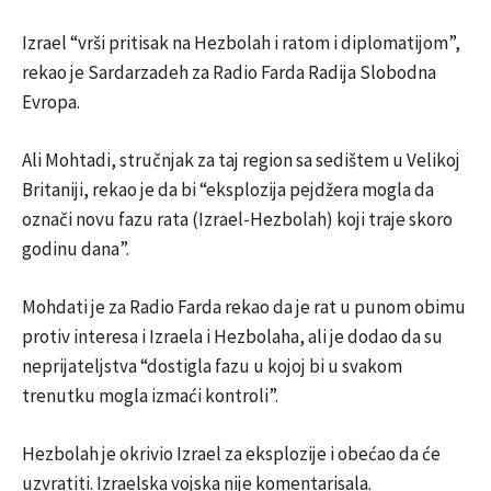
Izrael “vrši pritisak na Hezbolah i ratom i diplomatijom”,
rekao je Sardarzadeh za Radio Farda Radija Slobodna
Evropa.
Ali Mohtadi, stručnjak za taj region sa sedištem u Velikoj
Britaniji, rekao je da bi “eksplozija pejdžera mogla da
označi novu fazu rata (Izrael-Hezbolah) koji traje skoro
godinu dana”.
Mohdati je za Radio Farda rekao da je rat u punom obimu
protiv interesa i Izraela i Hezbolaha, ali je dodao da su
neprijateljstva “dostigla fazu u kojoj bi u svakom
trenutku mogla izmaći kontroli”.
Hezbolah je okrivio Izrael za eksplozije i obećao da će
uzvratiti. Izraelska vojska nije komentarisala.