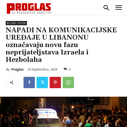
BLISKI ISTOK
NAPADI NA KOMUNIKACIJSKE
UREĐAJE U LIBANONU
označavaju novu fazu
neprijateljstava Izraela i
Hezbolaha
19 Septembra, 2024
0
By
Proglas