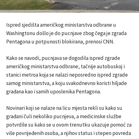
Ispred sjedišta američkog ministarstva odbrane u
Washingtonu došlo je do pucnjave zbog čega je zgrada
Pentagona u potpunosti blokirana, prenosi CNN.
Kako se navodi, pucnjava se dogodila ispred zgrade
američkog ministarstva odbrane, tačnije autobuskoj i
stanici metroa koja se nalazi neposredno ispred zgrade
samog ministarstva, a koju svakodnevno koristi hiljade
građana kao i samih uposlenika Pentagona.
Novinari koji se nalaze na licu mjesta rekli su kako su
građani čuli nekoliko pucnjeva, a medicinske službe
potvrdile su kako se u ovom trenutku ukazuje pomoć za
više povrijeđenih osoba, a njihov status i stepen povreda