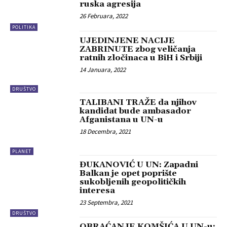
ruska agresija
26 Februara, 2022
POLITIKA
UJEDINJENE NACIJE
ZABRINUTE zbog veličanja
ratnih zločinaca u BiH i Srbiji
14 Januara, 2022
DRUŠTVO
TALIBANI TRAŽE da njihov
kandidat bude ambasador
Afganistana u UN-u
18 Decembra, 2021
PLANET
ĐUKANOVIĆ U UN: Zapadni
Balkan je opet poprište
sukobljenih geopolitičkih
interesa
23 Septembra, 2021
DRUŠTVO
OBRAĆANJE KOMŠIĆA U UN-u: