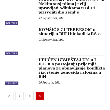
Nekim susjedima je cilj
upravljati odlukama u BiH i
prisvojiti dio zemlje
22 Septembra, 2021
POLITIKA
KOMŠIĆ S GUTERRESOM o
situaciji u BiH i blokadi iz RS-a
21 Septembra, 2021
POLITIKA
UPUĆEN IZVJEŠTAJ UN-u I
ICC-u o postojanju prijetnji i
planova za obnavljanje konflikta
i izvršenje genocida i zločina u
BiH
20 Augusta, 2021
DRUŠTVO
7
8
9