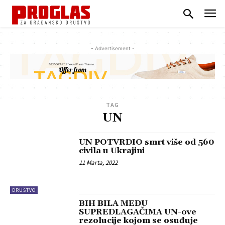
- Advertisement -
TAG
UN
UN POTVRDIO smrt više od 560
civila u Ukrajini
11 Marta, 2022
DRUŠTVO
BIH BILA MEĐU
SUPREDLAGAČIMA UN-ove
rezolucije kojom se osuđuje