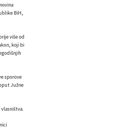
movina
ublike BiH,
rije više od
akon, koji bi
šegodišnjih
ve sporove
poput Južne
vlasništva.
nici