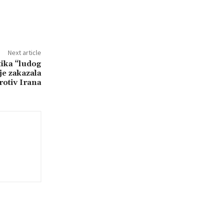
Next article
ika “ludog
e zakazala
rotiv Irana