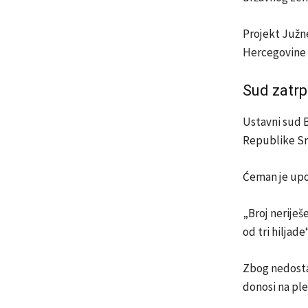
Projekt Južn
Hercegovine d
Sud zatrp
Ustavni sud 
Republike S
Ćeman je upoz
„Broj neriješ
od tri hiljade
Zbog nedostat
donosi na ple