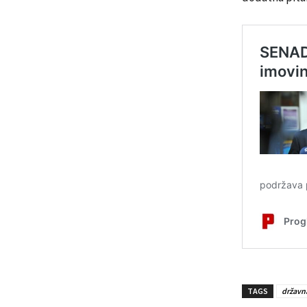
TAGS
državn