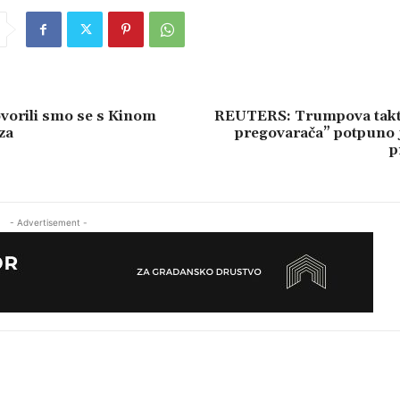
vorili smo se s Kinom
REUTERS: Trumpova takt
za
pregovarača” potpuno j
p
- Advertisement -