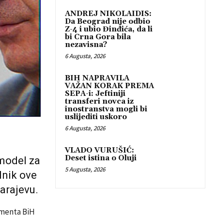
ANDREJ NIKOLAIDIS:
Da Beograd nije odbio
Z-4 i ubio Đinđića, da li
bi Crna Gora bila
nezavisna?
6 Augusta, 2026
BIH NAPRAVILA
VAŽAN KORAK PREMA
SEPA-i: Jeftiniji
transferi novca iz
inostranstva mogli bi
uslijediti uskoro
6 Augusta, 2026
VLADO VURUŠIĆ:
Deset istina o Oluji
 model za
5 Augusta, 2026
dnik ove
arajevu.
lamenta BiH