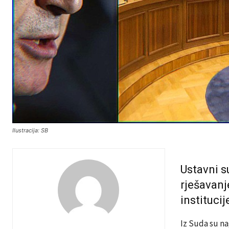
Ilustracija: SB
Ustavni s
rješavanj
instituci
Iz Suda su na