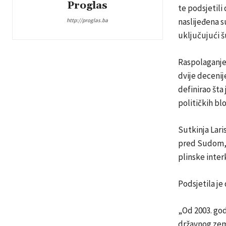
Proglas
te podsjetil
naslijeđena s
http://proglas.ba
uključujući š
Raspolaganje 
dvije deceni
definirao šta
političkih bl
Sutkinja
Lari
pred Sudom, 
plinske inter
Podsjetila je
„Od 2003. go
državnog zeml