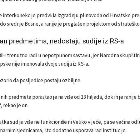
e interkonekcije predviđa izgradnju plinovoda od Hrvatske pr
o srednje Bosne, a ranije je proglašen projektom od strateško
an predmetima, nedostaju sudije iz RS-a
BiH trenutno radi u nepotpunom sastavu, jer
Narodna skupštin
rpske
nije imenovala dvoje sudija iz RS-a.
orio da posljedice postaju ozbiljne.
enih predmeta porastao je na više od 13 hiljada, dok ih je ranije 
“, rekao je on.
ka sudija više ne funkcioniše ni Veliko vijeće, pa se većina od
narnim sjednicama, što dodatno usporava rad institucije.