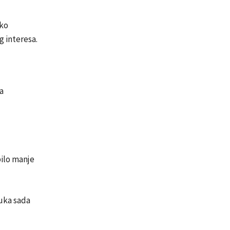
eko
g interesa.
a
bilo manje
luka sada