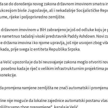
i da se do donošenja novog zakona državnom imovinom smatra i
ukcesijom bivše Jugoslavije, ali i nekadašnje Socijalističke Rep
ume, rijeke i poljoprivredno zemljište.
državnom imovinom u BiH zabranjeno je još od odluke koju je p
je nametnuo tadašnji visoki predstavnik
Paddy Ashdown
. Novi z
 je državna imovina i ko njome upravlja, još nije usvojen zbog vi
okada, prije svega iz entiteta Republika Srpska.
sa Velić
upozorila je da bi neusvajanje zakona moglo otvoriti no
posebno kada je riječ o velikim infrastrukturnim projektima 
konekcije.
 da promjena namjene zemljišta ne znači automatski i promjenu 
dine nije moguće da lokalne zajednice automatski postanu vlas
jišta samo zbog prenamjene“, kazala je Velić.