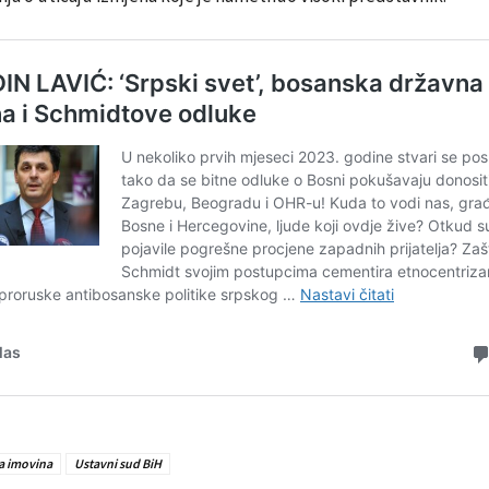
a imovina
Ustavni sud BiH