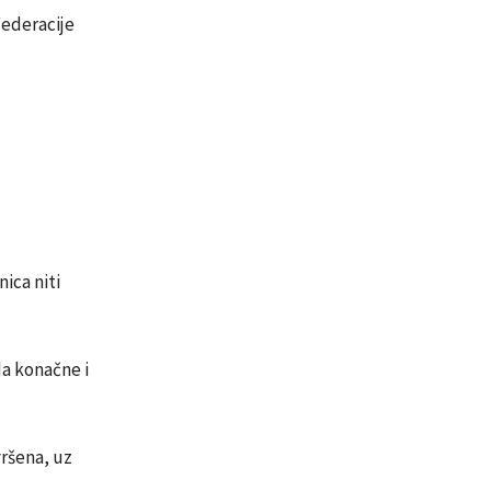
Federacije
ica niti
a konačne i
vršena, uz