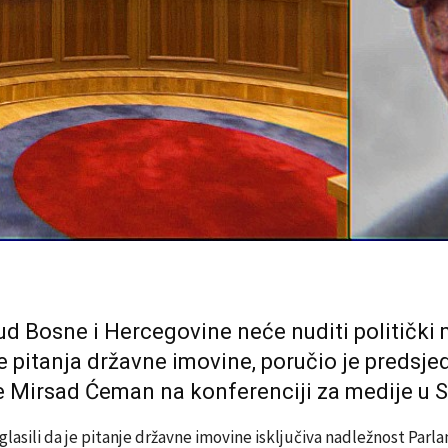
ud Bosne i Hercegovine
neće nuditi politički
e pitanja državne imovine, poručio je predsje
je
Mirsad Ćeman
na konferenciji za medije u S
glasili da je pitanje državne imovine isključiva nadležnost Par