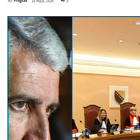
By
Proglas
16 Maja, 2026
0