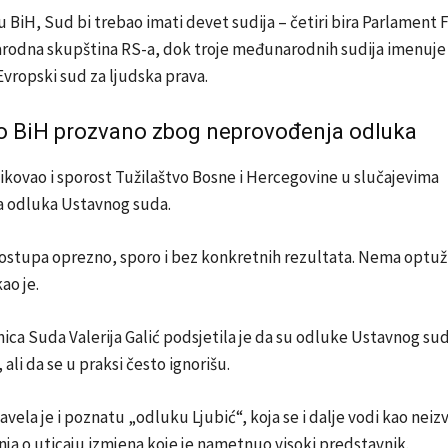
BiH, Sud bi trebao imati devet sudija – četiri bira Parlament 
arodna skupština RS-a, dok troje međunarodnih sudija imenuje
Evropski sud za ljudska prava
.
vo BiH prozvano zbog neprovođenja odluka
ikovao i sporost
Tužilaštvo Bosne i Hercegovine
u slučajevima
 odluka Ustavnog suda.
ostupa oprezno, sporo i bez konkretnih rezultata. Nema optužn
ao je.
nica Suda
Valerija Galić
podsjetila je da su odluke Ustavnog sud
ali da se u praksi često ignorišu.
avela je i poznatu „odluku Ljubić“, koja se i dalje vodi kao neiz
ja o uticaju izmjena koje je nametnuo visoki predstavnik.