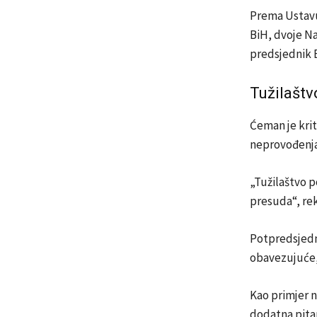
Prema Ustavu 
BiH, dvoje N
predsjednik
Tužilašt
Ćeman je krit
neprovođenja
„Tužilaštvo p
presuda“, rek
Potpredsjed
obavezujuće, 
Kao primjer n
dodatna pitan