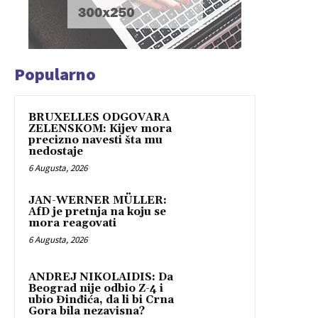
Popularno
BRUXELLES ODGOVARA
ZELENSKOM: Kijev mora
precizno navesti šta mu
nedostaje
6 Augusta, 2026
JAN-WERNER MÜLLER:
AfD je pretnja na koju se
mora reagovati
6 Augusta, 2026
ANDREJ NIKOLAIDIS: Da
Beograd nije odbio Z-4 i
ubio Đinđića, da li bi Crna
Gora bila nezavisna?