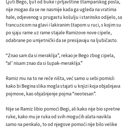
Ljuti Bego, ljut od buke i prljavštine štamparskog posla,
nije mogao da se ne nasmije kada ga ugleda na vratima
hale, odjevenog u prugastu košulju i starinsko odijelo, sa
francuzicom na glavi i lakiranim štapom u ruci, s kojim su
po sjaju rame uz rame stajale Ramizove nove cipele,
odabrane po umjetnički da se presijavaju na ljubičasto.
“Znao sam da si meraklija”, rekao je Bego zbog cipela,
“al’ nisam znao da si šupak-meraklija.”
Ramiz mu na to ne reče ništa, već samo u sebi pomisli
kako bi Begina slika mogla stajati u knjizi koja objašnjava
pojmove, kao objašnjenje pojma “neotesan”.
Nije se Ramiz libio pomoći Begi, ali kako nije bio spretne
ruke, kako mu je ruka od svih mogućih alata navikla
samo na penkalo, to od njegove pomoći nije bilo velike