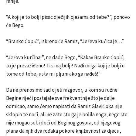
ranije.
“A koji je to bolji pisac dječijih pjesama od tebe?”, ponovo
će Bego.
“Branko Ćopić”, iskreno će Ramiz, “Ježeva kućica je…”
“Ježova kurčina!”, ne dade Bego, “Kakav Branko Ćopić,
to je prevaziđeno! Ti si najbolji! Nađi mi ga koji je bolji u
tome od tebe, usta mi pljuni ako ga nađeš!”
Da ne prenosimo sad cijeli razgovor, u kom su ružne
Begine riječi postajale sve frekventnije što je dalje
odmicao, samo ćemo napisati da Ramiz Glavić oka nije
sklopio te noći, ali ne zato što ga je bolila noga, nego što
nije mogao sebi doći od Beginog govora, od njegovog
plana da njih dva rođaka pokore književnost za djecu,