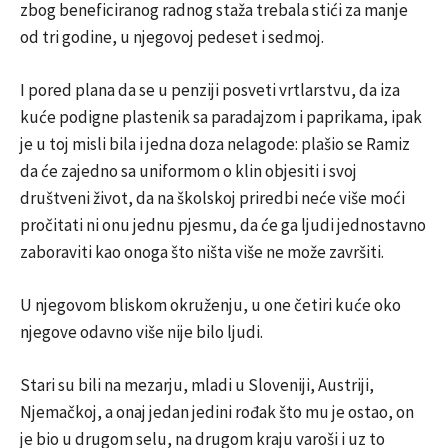
zbog beneficiranog radnog staža trebala stići za manje
od tri godine, u njegovoj pedeset i sedmoj.
I pored plana da se u penziji posveti vrtlarstvu, da iza
kuće podigne plastenik sa paradajzom i paprikama, ipak
je u toj misli bila i jedna doza nelagode: plašio se Ramiz
da će zajedno sa uniformom o klin objesiti i svoj
društveni život, da na školskoj priredbi neće više moći
pročitati ni onu jednu pjesmu, da će ga ljudi jednostavno
zaboraviti kao onoga što ništa više ne može završiti.
U njegovom bliskom okruženju, u one četiri kuće oko
njegove odavno više nije bilo ljudi.
Stari su bili na mezarju, mladi u Sloveniji, Austriji,
Njemačkoj, a onaj jedan jedini rođak što mu je ostao, on
je bio u drugom selu, na drugom kraju varoši i uz to