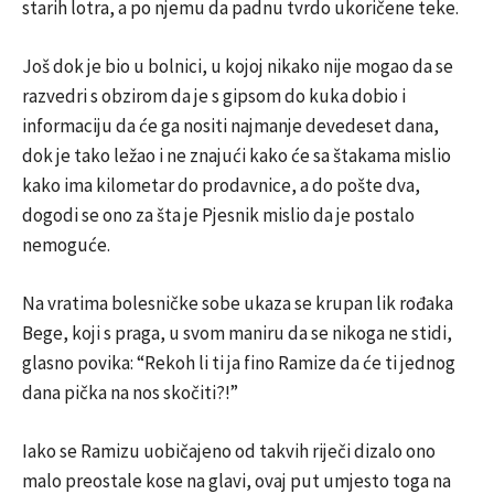
starih lotra, a po njemu da padnu tvrdo ukoričene teke.
Još dok je bio u bolnici, u kojoj nikako nije mogao da se
razvedri s obzirom da je s gipsom do kuka dobio i
informaciju da će ga nositi najmanje devedeset dana,
dok je tako ležao i ne znajući kako će sa štakama mislio
kako ima kilometar do prodavnice, a do pošte dva,
dogodi se ono za šta je Pjesnik mislio da je postalo
nemoguće.
Na vratima bolesničke sobe ukaza se krupan lik rođaka
Bege, koji s praga, u svom maniru da se nikoga ne stidi,
glasno povika: “Rekoh li ti ja fino Ramize da će ti jednog
dana pička na nos skočiti?!”
Iako se Ramizu uobičajeno od takvih riječi dizalo ono
malo preostale kose na glavi, ovaj put umjesto toga na