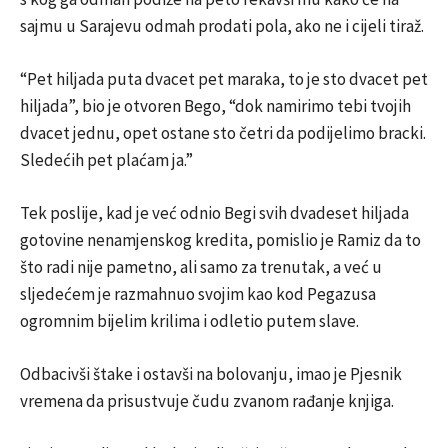
sajmu u Sarajevu odmah prodati pola, ako ne i cijeli tiraž.
“Pet hiljada puta dvacet pet maraka, to je sto dvacet pet
hiljada”, bio je otvoren Bego, “dok namirimo tebi tvojih
dvacet jednu, opet ostane sto četri da podijelimo bracki.
Sledećih pet plaćam ja.”
Tek poslije, kad je već odnio Begi svih dvadeset hiljada
gotovine nenamjenskog kredita, pomislio je Ramiz da to
što radi nije pametno, ali samo za trenutak, a već u
sljedećem je razmahnuo svojim kao kod Pegazusa
ogromnim bijelim krilima i odletio putem slave.
Odbacivši štake i ostavši na bolovanju, imao je Pjesnik
vremena da prisustvuje čudu zvanom rađanje knjiga.