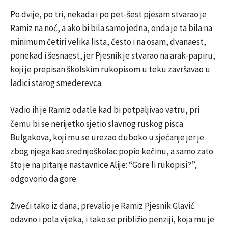
Po dvije, po tri, nekada i po pet-šest pjesam stvarao je
Ramiz na noć, a ako bi bila samo jedna, onda je ta bila na
minimum četiri velika lista, često i na osam, dvanaest,
ponekad i šesnaest, jer Pjesnik je stvarao na arak-papiru,
koji je prepisan školskim rukopisom u teku završavao u
ladici starog smederevca.
Vadio ih je Ramiz odatle kad bi potpaljivao vatru, pri
čemu bi se nerijetko sjetio slavnog ruskog pisca
Bulgakova, koji mu se urezao duboko u sjećanje jer je
zbog njega kao srednjoškolac popio kečinu, a samo zato
što je na pitanje nastavnice Alije: “Gore li rukopisi?”,
odgovorio da gore.
Živeći tako iz dana, prevalio je Ramiz Pjesnik Glavić
odavno i pola vijeka, i tako se približio penziji, koja mu je