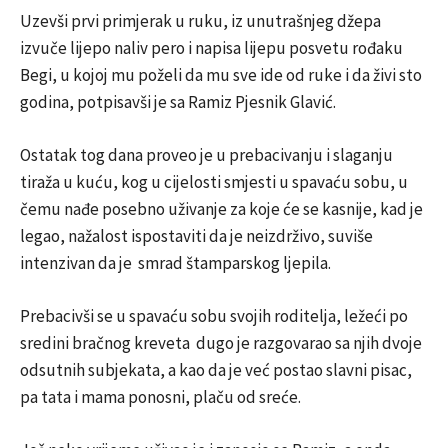
Uzevši prvi primjerak u ruku, iz unutrašnjeg džepa
izvuče lijepo naliv pero i napisa lijepu posvetu rođaku
Begi, u kojoj mu poželi da mu sve ide od ruke i da živi sto
godina, potpisavši je sa Ramiz Pjesnik Glavić.
Ostatak tog dana proveo je u prebacivanju i slaganju
tiraža u kuću, kog u cijelosti smjesti u spavaću sobu, u
čemu nađe posebno uživanje za koje će se kasnije, kad je
legao, nažalost ispostaviti da je neizdrživo, suviše
intenzivan da je smrad štamparskog ljepila.
Prebacivši se u spavaću sobu svojih roditelja, ležeći po
sredini bračnog kreveta dugo je razgovarao sa njih dvoje
odsutnih subjekata, a kao da je već postao slavni pisac,
pa tata i mama ponosni, plaču od sreće.