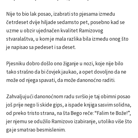
Nije to bio lak posao, izabrati sto pjesama između
četrdeset dvije hiljade sedamsto pet, posebno kad se
uzme u obzir ujednačen kvalitet Ramizovog
stvaralaštva, u kom je mala razlika bila između onog što
je napisao sa pedeset i sa deset.
Pjesniku dobro došlo ono žiganje u nozi, koje nije bilo
tako strašno da bi čovjek jaukao, a opet dovoljno da ne
može od njega spavati, da može danonoćno raditi.
Zahvaljujući danonoćnom radu svršio je taj obimni posao
još prije nego li skide gips, a ispade knjiga sasvim solidna,
od preko tristo strana, na šta Bego reče: “Falim te Bože!”,
jer njemu se odužilo Ramizovo izabiranje, utoliko više što
ga je smatrao besmislenim.