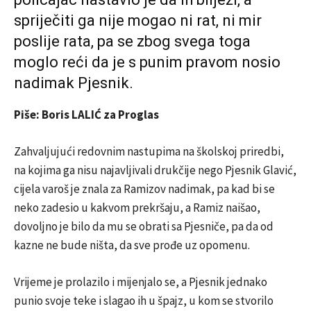
spriječiti ga nije mogao ni rat, ni mir
poslije rata, pa se zbog svega toga
moglo reći da je s punim pravom nosio
nadimak Pjesnik.
Piše: Boris LALIĆ za Proglas
Zahvaljujući redovnim nastupima na školskoj priredbi,
na kojima ga nisu najavljivali drukčije nego Pjesnik Glavić,
cijela varoš je znala za Ramizov nadimak, pa kad bi se
neko zadesio u kakvom prekršaju, a Ramiz naišao,
dovoljno je bilo da mu se obrati sa Pjesniče, pa da od
kazne ne bude ništa, da sve prođe uz opomenu.
Vrijeme je prolazilo i mijenjalo se, a Pjesnik jednako
punio svoje teke i slagao ih u špajz, u kom se stvorilo