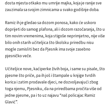
dosta mjesta otkako mu umrije majka, koja je ranije sve
zauzimala sa svojim zimnicama u svako godišnje doba.
Ramiz ih je gledao sa dozom ponosa, kako će uskoro
doprijeti do samog plafona, ali i dozom razočaranja, što u
tim novim vremenima, koja stigoše neprimjetno, nije više
bilo onih starih učiteljica što školsku priredbu nisu
mogle zamisliti bez da Pjesnik ima svoje zasebno
pjesničko veče.
Učiteljice nove, kaćiperke živih boja, i same su pisale, što
pjesme što priče, pa ih još i štampale u knjige tvrdih
korica i zatim prodavale djeci, ne dozvoljavajući zbog
toga njemu, Pjesniku, da na priredbama pročita više od
jedne pjesme, pa i to uz najavu “naš policajac Ramiz
Glavić”.