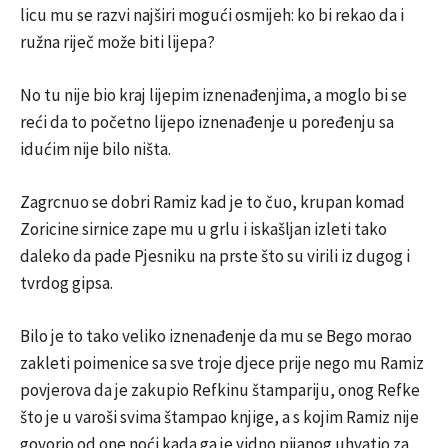
licu mu se razvi najširi mogući osmijeh: ko bi rekao da i
ružna riječ može biti lijepa?
No tu nije bio kraj lijepim iznenađenjima, a moglo bi se
reći da to početno lijepo iznenađenje u poređenju sa
idućim nije bilo ništa.
Zagrcnuo se dobri Ramiz kad je to čuo, krupan komad
Zoricine sirnice zape mu u grlu i iskašljan izleti tako
daleko da pade Pjesniku na prste što su virili iz dugog i
tvrdog gipsa.
Bilo je to tako veliko iznenađenje da mu se Bego morao
zakleti poimenice sa sve troje djece prije nego mu Ramiz
povjerova da je zakupio Refkinu štampariju, onog Refke
što je u varoši svima štampao knjige, a s kojim Ramiz nije
govorio od one noći kada ga je vidno pijanog uhvatio za