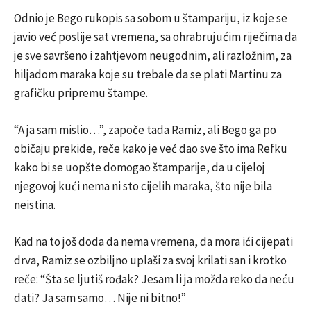
Odnio je Bego rukopis sa sobom u štampariju, iz koje se
javio već poslije sat vremena, sa ohrabrujućim riječima da
je sve savršeno i zahtjevom neugodnim, ali razložnim, za
hiljadom maraka koje su trebale da se plati Martinu za
grafičku pripremu štampe.
“A ja sam mislio…”, započe tada Ramiz, ali Bego ga po
običaju prekide, reče kako je već dao sve što ima Refku
kako bi se uopšte domogao štamparije, da u cijeloj
njegovoj kući nema ni sto cijelih maraka, što nije bila
neistina.
Kad na to još doda da nema vremena, da mora ići cijepati
drva, Ramiz se ozbiljno uplaši za svoj krilati san i krotko
reče: “Šta se ljutiš rođak? Jesam li ja možda reko da neću
dati? Ja sam samo… Nije ni bitno!”