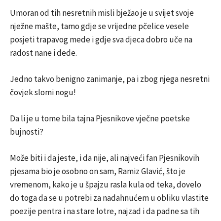
Umoran od tih nesretnih misli bježao je u svijet svoje
nježne mašte, tamo gdje se vrijedne pčelice vesele
posjeti trapavog mede i gdje sva djeca dobro uče na
radost nane i dede.
Jedno takvo benigno zanimanje, pa i zbog njega nesretni
čovjek slomi nogu!
Da li je u tome bila tajna Pjesnikove vječne poetske
bujnosti?
Može biti i da jeste, i da nije, ali najveći fan Pjesnikovih
pjesama bio je osobno on sam, Ramiz Glavić, što je
vremenom, kako je u špajzu rasla kula od teka, dovelo
do toga da se u potrebi za nadahnućem u obliku vlastite
poezije pentra i na stare lotre, najzad i da padne sa tih