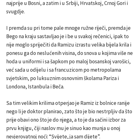
najprije u Bosni, a zatim i u Srbiji, Hrvatskoj, Crnoj Gori i
svugdje.
I premda su pri tome pale mnoge ružne riječi, premda je
Bego na kraju sastavljao je i be u svakoj rečenici, ipak to
nije moglo spriječiti da Ramizu izrastu velika bijela krila i
ponesu ga do neslućenih visina, do snova u kojima više ne
hoda u uniformi i sa šapkom po maloj bosanskoj varošici,
već sada u odijelu i sa francuzicom po metropolama
svjetskim, po luksuznim osnovnim školama Pariza i
Londona, Istanbula i Beča.
Sa tim velikim krilima otperjao je Ramiz iz bolnice ranije
nego li je doktor planirao, zato što je bio nestrpljiv da što
prije obavi ono što je do njega, a to je da sačini izbor za
prvu knjigu, čiji naslov mu je sinuo kao munja u onoj
nevjerovatnoj noći: “Svijete, ja sam dijete”.