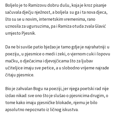
Boljelo je to Ramizovu dobru dušu, koja je kroz pisanje
sačuvala dječju nježnost, a boljela su ga i ta nova djeca,
što su se u novim, internetskim vremenima, rano
uznosila za ugursuzima, pa i Ramiza otuda zvala Glavić
umjesto Pjesnik.
Da ne bi suviše patio bježao je tamo gdje je najrahatniji: u
poeziju, u pjesmice o medi i zeki, o vjernom cuki i lopovu
mačku, o dječacima i djevojčicama što za ljubav
učiteljice imaju sve petice, a u slobodno vrijeme najrađe
čitaju pjesmice.
Bio je zahvalan Bogu na poeziji, jer njega poetski rad nije
izdao nikad: sve ono što je slušao o pjesnicima drugim, o
tome kako imaju pjesničke blokade, njemu je bilo
apsolutno nepoznato iz ličnog iskustva.