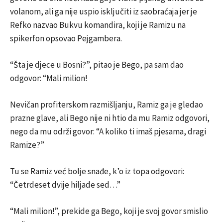
volanom, ali ga nije uspio isključiti iz saobraćaja jer je
Refko nazvao Bukvu komandira, koji je Ramizu na
spikerfon opsovao Pejgambera.
“Šta je djece u Bosni?”, pitao je Bego, pa sam dao
odgovor: “Mali milion!
Nevičan profiterskom razmišljanju, Ramiz ga je gledao
prazne glave, ali Bego nije ni htio da mu Ramiz odgovori,
nego da mu održi govor: “A koliko ti imaš pjesama, dragi
Ramize?”
Tu se Ramiz već bolje snađe, k’o iz topa odgovori:
“Četrdeset dvije hiljade sed…”
“Mali milion!”, prekide ga Bego, koji je svoj govor smislio