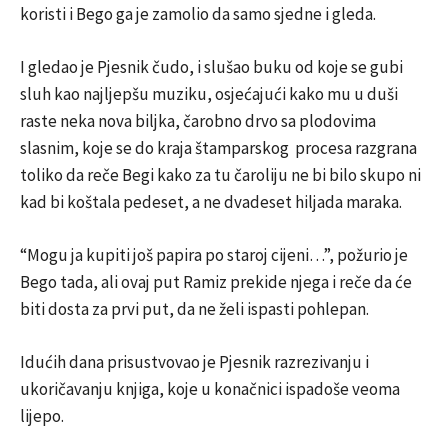
koristi i Bego ga je zamolio da samo sjedne i gleda.
I gledao je Pjesnik čudo, i slušao buku od koje se gubi
sluh kao najljepšu muziku, osjećajući kako mu u duši
raste neka nova biljka, čarobno drvo sa plodovima
slasnim, koje se do kraja štamparskog procesa razgrana
toliko da reče Begi kako za tu čaroliju ne bi bilo skupo ni
kad bi koštala pedeset, a ne dvadeset hiljada maraka.
“Mogu ja kupiti još papira po staroj cijeni…”, požurio je
Bego tada, ali ovaj put Ramiz prekide njega i reče da će
biti dosta za prvi put, da ne želi ispasti pohlepan.
Idućih dana prisustvovao je Pjesnik razrezivanju i
ukoričavanju knjiga, koje u konačnici ispadoše veoma
lijepo.