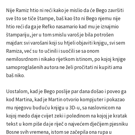
Nije Ramiz htio ni reći kako je mislio da će Bego završiti
sve što se tiče štampe, baš kao što ni Bego njemu nije
htio reći da ga je Refko nasamario kad mu je iznajmio
štampariju, jer u tom smislu varoš je bila potrošen
majdan: svi varošani koji su htjeli objaviti knjigu, svi sem
Ramiza, već su to učinili i suočili se sa onom
nemilosrdnom i nikako rijetkom istinom, po kojoj knjige
samoproglašenih autora ne želi pročitati ni kupiti ama
baš niko.
Uostalom, kad je Bego poslije par dana došao i poveo ga
kod Martina, kad je Martin otvorio kompjuter i pokazao
mu njegovu buduću knjigu u 3D-u, sa naslovnicom na
kojoj medo daje cvijet zeki i poleđinom na kojoj je kratak
tekst u kom piše da je riječ o najvećem dječijem pjesniku
Bosne svih vremena, istom se začepila ona rupa u