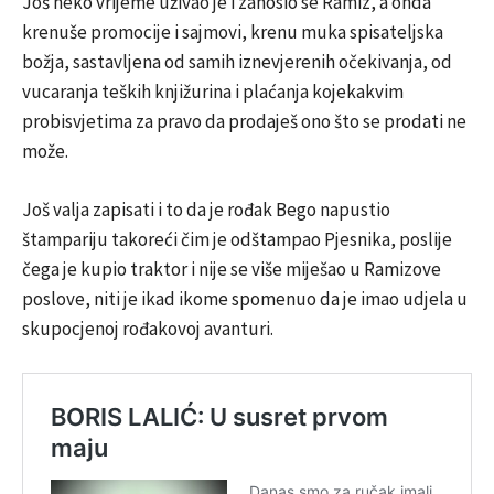
Još neko vrijeme uživao je i zanosio se Ramiz, a onda
krenuše promocije i sajmovi, krenu muka spisateljska
božja, sastavljena od samih iznevjerenih očekivanja, od
vucaranja teških knjižurina i plaćanja kojekakvim
probisvjetima za pravo da prodaješ ono što se prodati ne
može.
Još valja zapisati i to da je rođak Bego napustio
štampariju takoreći čim je odštampao Pjesnika, poslije
čega je kupio traktor i nije se više miješao u Ramizove
poslove, niti je ikad ikome spomenuo da je imao udjela u
skupocjenoj rođakovoj avanturi.