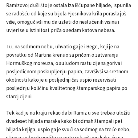
Ramizovoj duši što je ostala iza iščupane hiljade, ispunila
se radošću od koje su bijela Pjesnikova krila porasla još
više, omogućivši mu da uzleti do neslućenih visina i
uvjeri se u istinitost priča o sedam katova nebesa.
Tu, na sedmom nebu, uhvatio ga je i Bego, koji je na
povratku od Martina krenuo sa pričom o zatvaranju
Hormuškog moreuza, o suludom rastu cijena goriva i
posljedičnom poskupljenju papira, završivši sa sretnom
okolnosti kako je u posljednji čas uspio rezervisati
posljednju količinu kvalitetnog štamparskog papira po
staroj cijeni.
Tek kad je na kraju rekao da bi Ramiz u sve trebao uložiti
dvadeset hiljada maraka kako bi odmah štampali pet
hiljada knjiga, uspio ga je svući sa sedmog na treće nebo,
s kog ga odmah podiže na peto rekavši mu kako će na