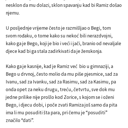
nesklon da mu dolazi, sklon spavanju kad bi Ramiz došao
njemu.
U posljednje vrijeme često je razmišljao o Begi, tom
svom rođaku, o tome kako su nekoć bili nerazdvojni,
kako ga je Bego, koji je bio i veći i jači, branio od nevaljale
djece kad bi ga stala zadirkivati da je ženskonja.
Kako ga je kasnije, kad je Ramiz već bio u gimnaziji, a
Bego u drvnoj, često molio da mu piše pjesmice, sad za
Ivanu, sad za Ivanku, sad za Rasimu, sad za Kasimu, pa
onda opet za neku drugu, treću, četvrtu, sve dok mu
jedne prilike nije prošlo kod Zorice, s kojom se i oženi
Bego, i djecu dobi, i poče zvati Ramiza još samo da pita
ima li mu posuditi šta para, pri čemu je “posuditi”
značilo “dati”.