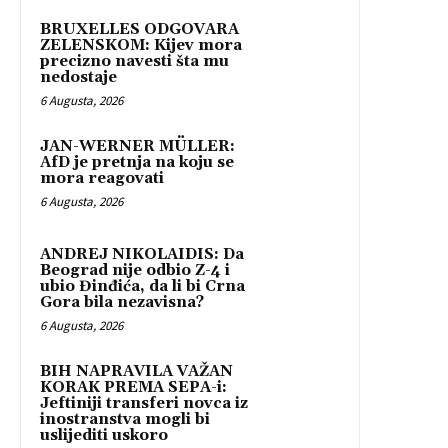
BRUXELLES ODGOVARA
ZELENSKOM: Kijev mora
precizno navesti šta mu
nedostaje
6 Augusta, 2026
JAN-WERNER MÜLLER:
AfD je pretnja na koju se
mora reagovati
6 Augusta, 2026
ANDREJ NIKOLAIDIS: Da
Beograd nije odbio Z-4 i
ubio Đinđića, da li bi Crna
Gora bila nezavisna?
6 Augusta, 2026
BIH NAPRAVILA VAŽAN
KORAK PREMA SEPA-i:
Jeftiniji transferi novca iz
inostranstva mogli bi
uslijediti uskoro