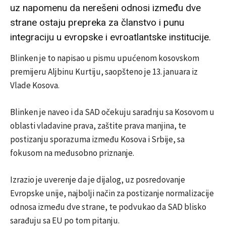
uz napomenu da nerešeni odnosi između dve
strane ostaju prepreka za članstvo i punu
integraciju u evropske i evroatlantske institucije.
Blinken je to napisao u pismu upućenom kosovskom
premijeru Aljbinu Kurtiju, saopšteno je 13. januara iz
Vlade Kosova.
Blinken je naveo i da SAD očekuju saradnju sa Kosovom u
oblasti vladavine prava, zaštite prava manjina, te
postizanju sporazuma između Kosova i Srbije, sa
fokusom na međusobno priznanje.
Izrazio je uverenje da je dijalog, uz posredovanje
Evropske unije, najbolji način za postizanje normalizacije
odnosa između dve strane, te podvukao da SAD blisko
sarađuju sa EU po tom pitanju.