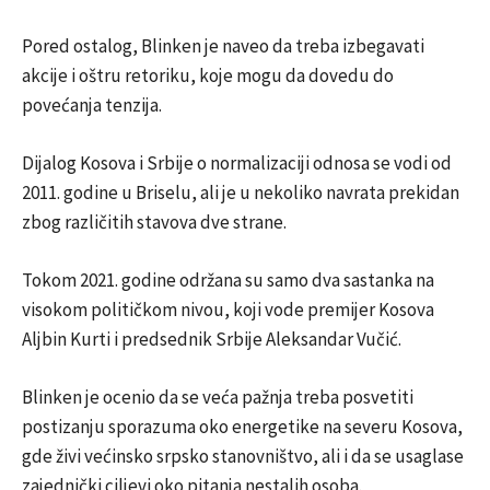
Pored ostalog, Blinken je naveo da treba izbegavati
akcije i oštru retoriku, koje mogu da dovedu do
povećanja tenzija.
Dijalog Kosova i Srbije o normalizaciji odnosa se vodi od
2011. godine u Briselu, ali je u nekoliko navrata prekidan
zbog različitih stavova dve strane.
Tokom 2021. godine održana su samo dva sastanka na
visokom političkom nivou, koji vode premijer Kosova
Aljbin Kurti i predsednik Srbije Aleksandar Vučić.
Blinken je ocenio da se veća pažnja treba posvetiti
postizanju sporazuma oko energetike na severu Kosova,
gde živi većinsko srpsko stanovništvo, ali i da se usaglase
zajednički ciljevi oko pitanja nestalih osoba.