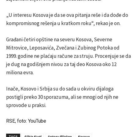
„U interesu Kosova je da se ova pitanja reše i da dođe do
kompromisnog rešenja u kratkom roku“, rekao je on.
Građani četiri opštine na severu Kosova, Severne
Mitrovice, Leposavića, Zvečana i Zubinog Potoka od
1999. godine ne plaćaju račune za struju. Procenjuje se da
je dug na godišnjem nivou za taj deo Kosova oko 12
miliona evra.
Inače, Kosovo i Srbija su do sada u okviru dijaloga
postigli preko 30 sporazuma, ali se mnogi od njih ne
sprovode u praksi.
RSE, foto: YouTube
TAGS
Aljbin Kurti
Antony Blinken
Kosovo