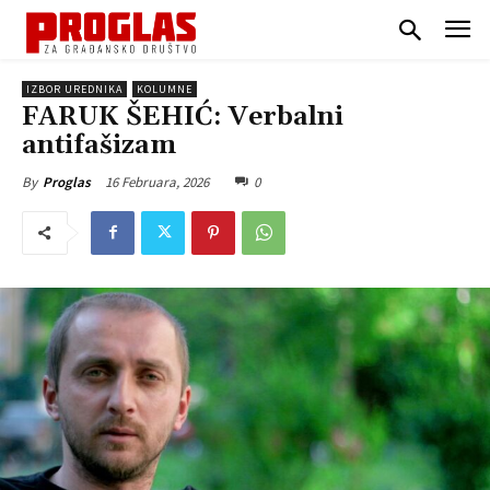
IZBOR UREDNIKA
KOLUMNE
FARUK ŠEHIĆ: Verbalni
antifašizam
16 Februara, 2026
0
By
Proglas