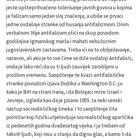
jeste opšteprihvaćeno tolerisanje javnih govora u kojima
je fašizam samo jedan sloj značenja, a ubiše se prvaci
jedne ovdašnje stranke od busanja antifašizmom. Onim
verbalnim. Nije antifašizam otići na skup povodom
godišnjice Igmanskog marša i mahati nebuloznim
jugoslavenskim zastavama. Treba ići na to obilježavanje,
naravno, ali ako je to sve čime se diče ovdašnji antifašisti,
onda je lako reći da su ti ljudi zauvijek zarobljeni u
prošlom vremenu. Saopštenje te kvazi-antifašističke
stranke povodom izjava Dodika u Washington D.C.-ju
kako je BiH na strani Irana, i da Bošnjaci mrze Izrael i
Jevreje, izgleda kao da je pisano 1955. za neki seoski
nastup socrealističkog šmeka. I to saopštenje čita
političar koji fizički utjelovljuje socrealističkog apartčika
iz pedesetih godina dvadesetog vijeka. I ja trebam od
takvih ljudi, koji nisu u stanju da dignu glas, a kamo li da