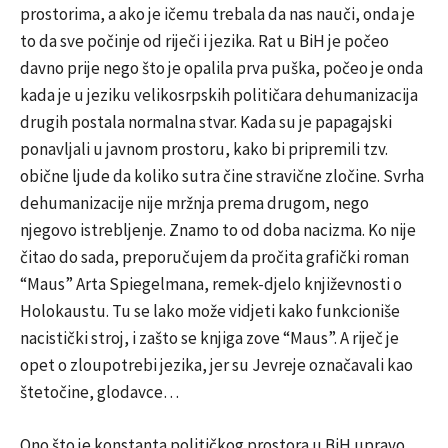
prostorima, a ako je ičemu trebala da nas nauči, onda je
to da sve počinje od riječi i jezika. Rat u BiH je počeo
davno prije nego što je opalila prva puška, počeo je onda
kada je u jeziku velikosrpskih političara dehumanizacija
drugih postala normalna stvar. Kada su je papagajski
ponavljali u javnom prostoru, kako bi pripremili tzv.
obične ljude da koliko sutra čine stravične zločine. Svrha
dehumanizacije nije mržnja prema drugom, nego
njegovo istrebljenje. Znamo to od doba nacizma. Ko nije
čitao do sada, preporučujem da pročita grafički roman
“Maus” Arta Spiegelmana, remek-djelo književnosti o
Holokaustu. Tu se lako može vidjeti kako funkcioniše
nacistički stroj, i zašto se knjiga zove “Maus”. A riječ je
opet o zloupotrebi jezika, jer su Jevreje označavali kao
štetočine, glodavce…
Ono što je konstanta političkog prostora u BiH upravo