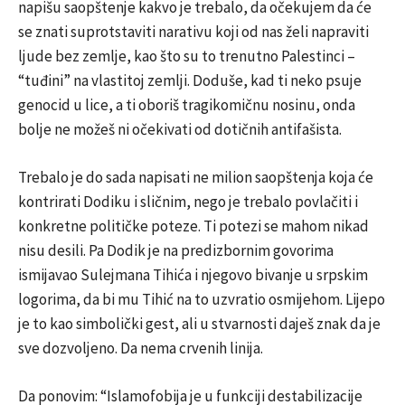
napišu saopštenje kakvo je trebalo, da očekujem da će
se znati suprotstaviti narativu koji od nas želi napraviti
ljude bez zemlje, kao što su to trenutno Palestinci –
“tuđini” na vlastitoj zemlji. Doduše, kad ti neko psuje
genocid u lice, a ti oboriš tragikomičnu nosinu, onda
bolje ne možeš ni očekivati od dotičnih antifašista.
Trebalo je do sada napisati ne milion saopštenja koja će
kontrirati Dodiku i sličnim, nego je trebalo povlačiti i
konkretne političke poteze. Ti potezi se mahom nikad
nisu desili. Pa Dodik je na predizbornim govorima
ismijavao Sulejmana Tihića i njegovo bivanje u srpskim
logorima, da bi mu Tihić na to uzvratio osmijehom. Lijepo
je to kao simbolički gest, ali u stvarnosti daješ znak da je
sve dozvoljeno. Da nema crvenih linija.
Da ponovim: “Islamofobija je u funkciji destabilizacije