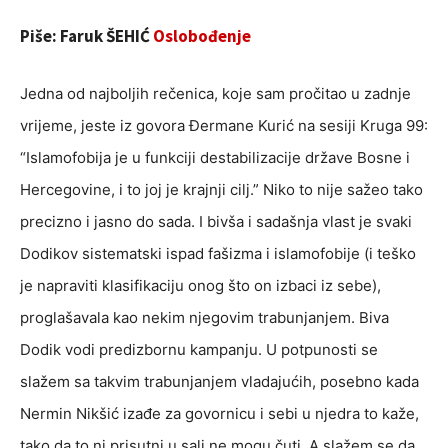
Piše: Faruk ŠEHIĆ
Oslobođenje
Jedna od najboljih rečenica, koje sam pročitao u zadnje
vrijeme, jeste iz govora Đermane Kurić na sesiji Kruga 99:
“Islamofobija je u funkciji destabilizacije države Bosne i
Hercegovine, i to joj je krajnji cilj.” Niko to nije sažeo tako
precizno i jasno do sada. I bivša i sadašnja vlast je svaki
Dodikov sistematski ispad fašizma i islamofobije (i teško
je napraviti klasifikaciju onog što on izbaci iz sebe),
proglašavala kao nekim njegovim trabunjanjem. Biva
Dodik vodi predizbornu kampanju. U potpunosti se
slažem sa takvim trabunjanjem vladajućih, posebno kada
Nermin Nikšić izađe za govornicu i sebi u njedra to kaže,
tako da to ni prisutni u sali ne mogu čuti. A slažem se da