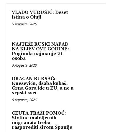
VLADO VURUŠIĆ: Deset
istina o Oluji
5 Augusta, 2026
NAJTEŽI RUSKI NAPAD
NA KIJEV OVE GODINE:
Poginula najmanje 21
osoba
5 Augusta, 2026
DRAGAN BURSAĆ:
Kneževiću, džaba kukaš,
Crna Gora ide u EU, a ne u
srpski svet
5 Augusta, 2026
CEUTA TRAŽI POMOĆ:
Stotine maloljetnih
migranata treba
rasporediti širom Španije