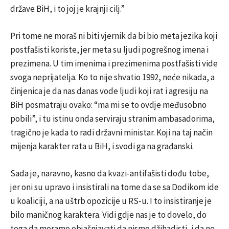
države BiH, i to joj je krajnji cilj.”
Pri tome ne moraš ni biti vjernik da bi bio meta jezika koji
postfašisti koriste, jer meta su ljudi pogrešnog imena i
prezimena. U tim imenima i prezimenima postfašisti vide
svoga neprijatelja. Ko to nije shvatio 1992, neće nikada, a
činjenica je da nas danas vode ljudi koji rat i agresiju na
BiH posmatraju ovako: “ma mi se to ovdje međusobno
pobili”, i tu istinu onda serviraju stranim ambasadorima,
tragično je kada to radi državni ministar. Koji na taj način
mijenja karakter rata u BiH, i svodi ga na građanski.
Sada je, naravno, kasno da kvazi-antifašisti dođu tobe,
jer oni su upravo i insistirali na tome da se sa Dodikom ide
u koaliciji, a na uštrb opozicije u RS-u. I to insistiranje je
bilo maničnog karaktera. Vidi gdje nas je to dovelo, do
toga da moramo objašnjavati da nismo džihadisti, i da ne