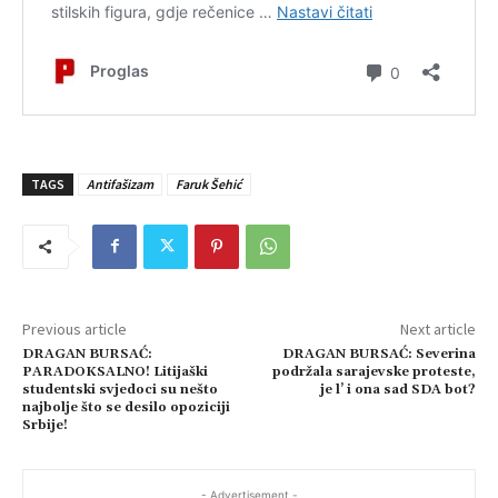
TAGS
Antifašizam
Faruk Šehić
Previous article
Next article
DRAGAN BURSAĆ:
DRAGAN BURSAĆ: Severina
PARADOKSALNO! Litijaški
podržala sarajevske proteste,
studentski svjedoci su nešto
je l’ i ona sad SDA bot?
najbolje što se desilo opoziciji
Srbije!
- Advertisement -