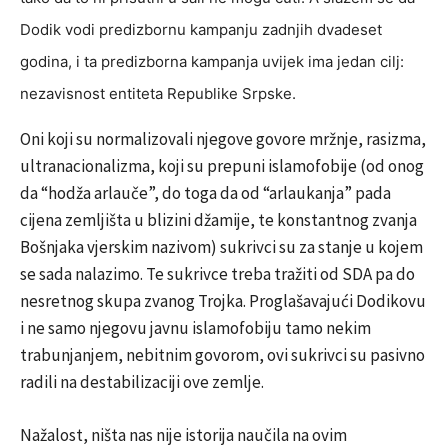
Dodik vodi predizbornu kampanju zadnjih dvadeset
godina, i ta predizborna kampanja uvijek ima jedan cilj:
nezavisnost entiteta Republike Srpske.
Oni koji su normalizovali njegove govore mržnje, rasizma,
ultranacionalizma, koji su prepuni islamofobije (od onog
da “hodža arlauče”, do toga da od “arlaukanja” pada
cijena zemljišta u blizini džamije, te konstantnog zvanja
Bošnjaka vjerskim nazivom) sukrivci su za stanje u kojem
se sada nalazimo. Te sukrivce treba tražiti od SDA pa do
nesretnog skupa zvanog Trojka. Proglašavajući Dodikovu
i ne samo njegovu javnu islamofobiju tamo nekim
trabunjanjem, nebitnim govorom, ovi sukrivci su pasivno
radili na destabilizaciji ove zemlje.
Nažalost, ništa nas nije istorija naučila na ovim