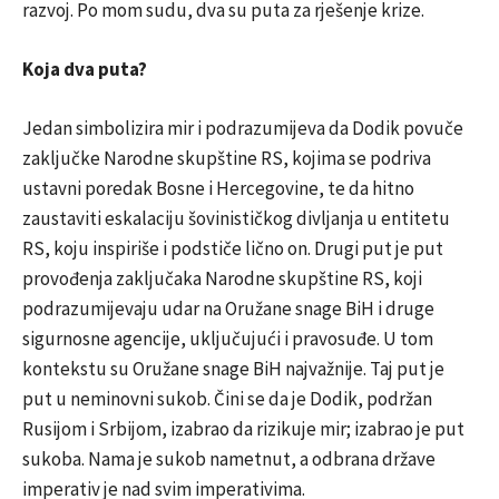
razvoj. Po mom sudu, dva su puta za rješenje krize.
Koja dva puta?
Jedan simbolizira mir i podrazumijeva da Dodik povuče
zaključke Narodne skupštine RS, kojima se podriva
ustavni poredak Bosne i Hercegovine, te da hitno
zaustaviti eskalaciju šovinističkog divljanja u entitetu
RS, koju inspiriše i podstiče lično on. Drugi put je put
provođenja zaključaka Narodne skupštine RS, koji
podrazumijevaju udar na Oružane snage BiH i druge
sigurnosne agencije, uključujući i pravosuđe. U tom
kontekstu su Oružane snage BiH najvažnije. Taj put je
put u neminovni sukob. Čini se da je Dodik, podržan
Rusijom i Srbijom, izabrao da rizikuje mir; izabrao je put
sukoba. Nama je sukob nametnut, a odbrana države
imperativ je nad svim imperativima.