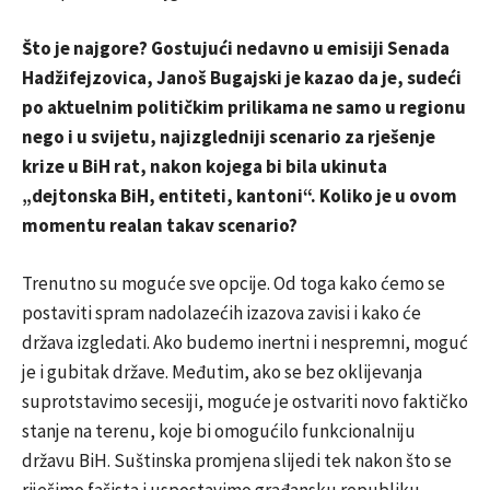
Što je najgore? Gostujući nedavno u emisiji Senada
Hadžifejzovica, Janoš Bugajski je kazao da je, sudeći
po aktuelnim političkim prilikama ne samo u regionu
nego i u svijetu, najizgledniji scenario za rješenje
krize u BiH rat, nakon kojega bi bila ukinuta
„dejtonska BiH, entiteti, kantoni“. Koliko je u ovom
momentu realan takav scenario?
Trenutno su moguće sve opcije. Od toga kako ćemo se
postaviti spram nadolazećih izazova zavisi i kako će
država izgledati. Ako budemo inertni i nespremni, moguć
je i gubitak države. Međutim, ako se bez oklijevanja
suprotstavimo secesiji, moguće je ostvariti novo faktičko
stanje na terenu, koje bi omogućilo funkcionalniju
državu BiH. Suštinska promjena slijedi tek nakon što se