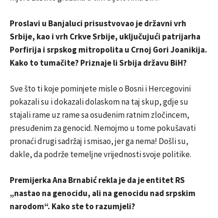
Proslavi u Banjaluci prisustvovao je državni vrh
Srbije, kao i vrh Crkve Srbije, uključujući patrijarha
Porfirija i srpskog mitropolita u Crnoj Gori Joanikija.
Kako to tumačite? Priznaje li Srbija državu BiH?
Sve što ti koje pominjete misle o Bosni i Hercegovini
pokazali su i dokazali dolaskom na taj skup, gdje su
stajali rame uz rame sa osuđenim ratnim zločincem,
presuđenim za genocid. Nemojmo u tome pokušavati
pronaći drugi sadržaj i smisao, jer ga nema! Došli su,
dakle, da podrže temeljne vrijednosti svoje politike.
Premijerka Ana Brnabić rekla je da je entitet RS
„nastao na genocidu, ali na genocidu nad srpskim
narodom“. Kako ste to razumjeli?