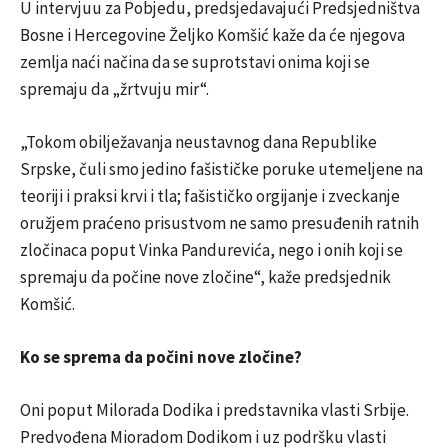
U intervjuu za Pobjedu, predsjedavajući Predsjedništva
Bosne i Hercegovine Željko Komšić kaže da će njegova
zemlja naći načina da se suprotstavi onima koji se
spremaju da „žrtvuju mir“.
„Tokom obilježavanja neustavnog dana Republike
Srpske, čuli smo jedino fašističke poruke utemeljene na
teoriji i praksi krvi i tla; fašističko orgijanje i zveckanje
oružjem praćeno prisustvom ne samo presuđenih ratnih
zločinaca poput Vinka Pandurevića, nego i onih koji se
spremaju da počine nove zločine“, kaže predsjednik
Komšić.
Ko se sprema da počini nove zločine?
Oni poput Milorada Dodika i predstavnika vlasti Srbije.
Predvođena Mioradom Dodikom i uz podršku vlasti