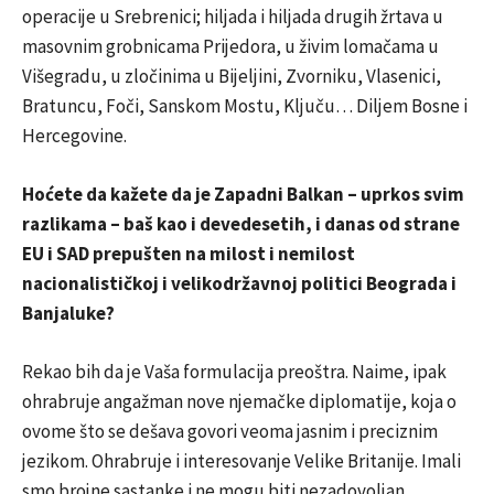
operacije u Srebrenici; hiljada i hiljada drugih žrtava u
masovnim grobnicama Prijedora, u živim lomačama u
Višegradu, u zločinima u Bijeljini, Zvorniku, Vlasenici,
Bratuncu, Foči, Sanskom Mostu, Ključu… Diljem Bosne i
Hercegovine.
Hoćete da kažete da je Zapadni Balkan – uprkos svim
razlikama – baš kao i devedesetih, i danas od strane
EU i SAD prepušten na milost i nemilost
nacionalističkoj i velikodržavnoj politici Beograda i
Banjaluke?
Rekao bih da je Vaša formulacija preoštra. Naime, ipak
ohrabruje angažman nove njemačke diplomatije, koja o
ovome što se dešava govori veoma jasnim i preciznim
jezikom. Ohrabruje i interesovanje Velike Britanije. Imali
smo brojne sastanke i ne mogu biti nezadovoljan