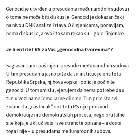
Genocid je utvrđen u presudama međunarodnih sudova i
o tome ne može biti diskusije. Genocid je dokazan čak i
na nivou DNK analize žrtava. O činjenicama, ponavljam,
nema diskusije, a ovo što sam rekao su – gole činjenice.
Je li entitet RS za Vas „genocidna tvorevina“?
Saglasan sam i poštujem presude međunarodnih sudova.
U tim presudama jasno piše da su institucije entiteta
Republika Srpska, njihova vojska i policija počinile
genocid. U tom smislu, vjerujem da nema potrebe da s
tim u vezi namećemo lažne dileme. Tim prije što svi
znamo da ,,nastanak“ entiteta RS nije proizvod
demokratije niti demokratskih procesa, nego brutalne
sile koja je uključivala i sve strahote opisana – a dosta
toga i nije – u presudama međunarodnih sudova.