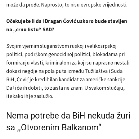
može da prođe. Naprosto, to nisu evropske vrijednosti.
Očekujete li da i Dragan Čović uskoro bude stavljen
na „crnu listu“ SAD?
Svojim vjernim sluganstvom ruskoj i velikosrpskoj
politici, podrškom genocidnoj politici, blokadama pri
formiranju vlasti, kriminalom za koji su naprasno nestali
dokazi negdje na pola puta između Tužilaštva i Suda
BiH, Čović je kredibilan kandidat za američke sankcije.
Da li će ih dobiti, to zaista ne znam. U svakom slučaju,
itekako ih je zaslužio.
Nema potrebe da BiH nekuda žuri
sa ,,Otvorenim Balkanom“