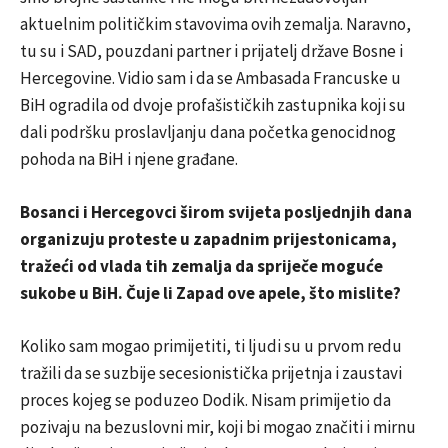
aktuelnim političkim stavovima ovih zemalja. Naravno,
tu su i SAD, pouzdani partner i prijatelj države Bosne i
Hercegovine. Vidio sam i da se Ambasada Francuske u
BiH ogradila od dvoje profašističkih zastupnika koji su
dali podršku proslavljanju dana početka genocidnog
pohoda na BiH i njene građane.
Bosanci i Hercegovci širom svijeta posljednjih dana
organizuju proteste u zapadnim prijestonicama,
tražeći od vlada tih zemalja da spriječe moguće
sukobe u BiH. Čuje li Zapad ove apele, što mislite?
Koliko sam mogao primijetiti, ti ljudi su u prvom redu
tražili da se suzbije secesionistička prijetnja i zaustavi
proces kojeg se poduzeo Dodik. Nisam primijetio da
pozivaju na bezuslovni mir, koji bi mogao značiti i mirnu