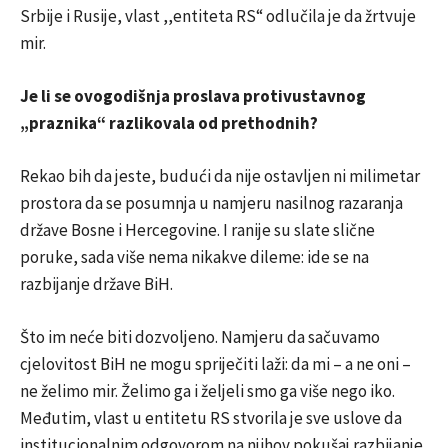
Srbije i Rusije, vlast ,,entiteta RS“ odlučila je da žrtvuje
mir.
Je li se ovogodišnja proslava protivustavnog
„praznika“ razlikovala od prethodnih?
Rekao bih da jeste, budući da nije ostavljen ni milimetar
prostora da se posumnja u namjeru nasilnog razaranja
države Bosne i Hercegovine. I ranije su slate slične
poruke, sada više nema nikakve dileme: ide se na
razbijanje države BiH.
Što im neće biti dozvoljeno. Namjeru da sačuvamo
cjelovitost BiH ne mogu spriječiti laži: da mi – a ne oni –
ne želimo mir. Želimo ga i željeli smo ga više nego iko.
Međutim, vlast u entitetu RS stvorila je sve uslove da
institucionalnim odgovorom na njihov pokušaj razbijanje