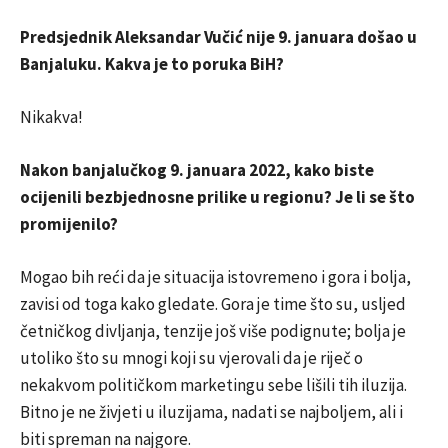
Predsjednik Aleksandar Vučić nije 9. januara došao u
Banjaluku. Kakva je to poruka BiH?
Nikakva!
Nakon banjalučkog 9. januara 2022, kako biste
ocijenili bezbjednosne prilike u regionu? Je li se što
promijenilo?
Mogao bih reći da je situacija istovremeno i gora i bolja,
zavisi od toga kako gledate. Gora je time što su, usljed
četničkog divljanja, tenzije još više podignute; bolja je
utoliko što su mnogi koji su vjerovali da je riječ o
nekakvom političkom marketingu sebe lišili tih iluzija.
Bitno je ne živjeti u iluzijama, nadati se najboljem, ali i
biti spreman na najgore.