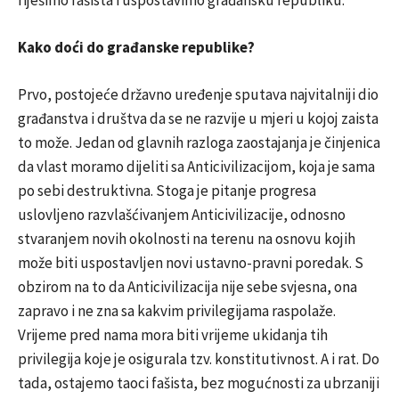
riješimo fašista i uspostavimo građansku republiku.
Kako doći do građanske republike?
Prvo, postojeće državno uređenje sputava najvitalniji dio
građanstva i društva da se ne razvije u mjeri u kojoj zaista
to može. Jedan od glavnih razloga zaostajanja je činjenica
da vlast moramo dijeliti sa Anticivilizacijom, koja je sama
po sebi destruktivna. Stoga je pitanje progresa
uslovljeno razvlašćivanjem Anticivilizacije, odnosno
stvaranjem novih okolnosti na terenu na osnovu kojih
može biti uspostavljen novi ustavno-pravni poredak. S
obzirom na to da Anticivilizacija nije sebe svjesna, ona
zapravo i ne zna sa kakvim privilegijama raspolaže.
Vrijeme pred nama mora biti vrijeme ukidanja tih
privilegija koje je osigurala tzv. konstitutivnost. A i rat. Do
tada, ostajemo taoci fašista, bez mogućnosti za ubrzaniji