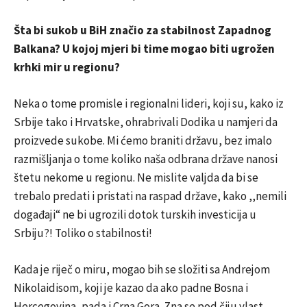
Šta bi sukob u BiH značio za stabilnost Zapadnog
Balkana? U kojoj mjeri bi time mogao biti ugrožen
krhki mir u regionu?
Neka o tome promisle i regionalni lideri, koji su, kako iz
Srbije tako i Hrvatske, ohrabrivali Dodika u namjeri da
proizvede sukobe. Mi ćemo braniti državu, bez imalo
razmišljanja o tome koliko naša odbrana države nanosi
štetu nekome u regionu. Ne mislite valjda da bi se
trebalo predati i pristati na raspad države, kako ,,nemili
događaji“ ne bi ugrozili dotok turskih investicija u
Srbiju?! Toliko o stabilnosti!
Kada je riječ o miru, mogao bih se složiti sa Andrejom
Nikolaidisom, koji je kazao da ako padne Bosna i
Hercegovina, pada i Crna Gora. Zna se pod čiju vlast.