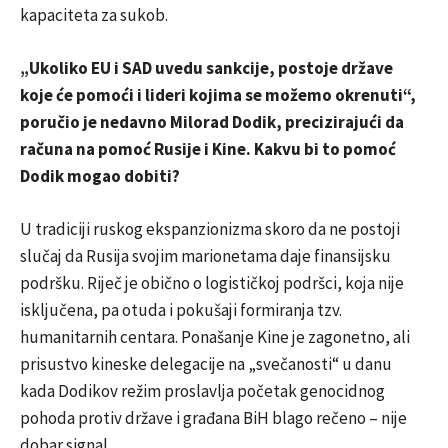
kapaciteta za sukob.
„Ukoliko EU i SAD uvedu sankcije, postoje države
koje će pomoći i lideri kojima se možemo okrenuti“,
poručio je nedavno Milorad Dodik, precizirajući da
računa na pomoć Rusije i Kine. Kakvu bi to pomoć
Dodik mogao dobiti?
U tradiciji ruskog ekspanzionizma skoro da ne postoji
slučaj da Rusija svojim marionetama daje finansijsku
podršku. Riječ je obično o logističkoj podršci, koja nije
isključena, pa otuda i pokušaji formiranja tzv.
humanitarnih centara. Ponašanje Kine je zagonetno, ali
prisustvo kineske delegacije na „svečanosti“ u danu
kada Dodikov režim proslavlja početak genocidnog
pohoda protiv države i građana BiH blago rečeno – nije
dobar signal.