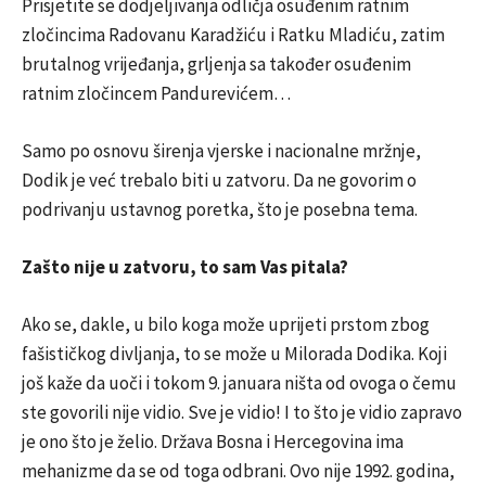
Prisjetite se dodjeljivanja odličja osuđenim ratnim
zločincima Radovanu Karadžiću i Ratku Mladiću, zatim
brutalnog vrijeđanja, grljenja sa također osuđenim
ratnim zločincem Pandurevićem…
Samo po osnovu širenja vjerske i nacionalne mržnje,
Dodik je već trebalo biti u zatvoru. Da ne govorim o
podrivanju ustavnog poretka, što je posebna tema.
Zašto nije u zatvoru, to sam Vas pitala?
Ako se, dakle, u bilo koga može uprijeti prstom zbog
fašističkog divljanja, to se može u Milorada Dodika. Koji
još kaže da uoči i tokom 9. januara ništa od ovoga o čemu
ste govorili nije vidio. Sve je vidio! I to što je vidio zapravo
je ono što je želio. Država Bosna i Hercegovina ima
mehanizme da se od toga odbrani. Ovo nije 1992. godina,