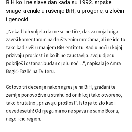
BiH koji ne slave dan kada su 1992. srpske
snage krenule u rušenje BiH, u progone, u zločin
i genocid.
„Nekad bih voljela da me se ne tiče, da sva moja briga
završi komentarom na društvenim mrežama, ali ne ide to
tako kad živiš u manjem BiH entitetu. Kad u noći u kojoj
prizivaju prošlost i niko ih ne zaustavlja, svoju djecu
pokriješ i ostaneš budan cijelu noć…“, napisala je Amra
Begić-Fazlić na Tviteru.
Gotovo tri decenije nakon agresije na BiH, građani te
zemlje ponovo žive u strahu od onih koji tako otvoreno,
tako brutalno „prizivaju prošlost“. Isto je to zlo kao i
devedesetih! Od njega mirno ne spava ne samo Bosna,
nego i cio region.