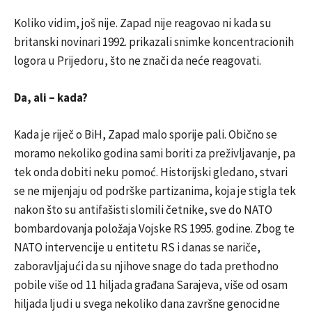
Koliko vidim, još nije. Zapad nije reagovao ni kada su
britanski novinari 1992. prikazali snimke koncentracionih
logora u Prijedoru, što ne znači da neće reagovati.
Da, ali – kada?
Kada je riječ o BiH, Zapad malo sporije pali. Obično se
moramo nekoliko godina sami boriti za preživljavanje, pa
tek onda dobiti neku pomoć. Historijski gledano, stvari
se ne mijenjaju od podrške partizanima, koja je stigla tek
nakon što su antifašisti slomili četnike, sve do NATO
bombardovanja položaja Vojske RS 1995. godine. Zbog te
NATO intervencije u entitetu RS i danas se nariče,
zaboravljajući da su njihove snage do tada prethodno
pobile više od 11 hiljada građana Sarajeva, više od osam
hiljada ljudi u svega nekoliko dana završne genocidne