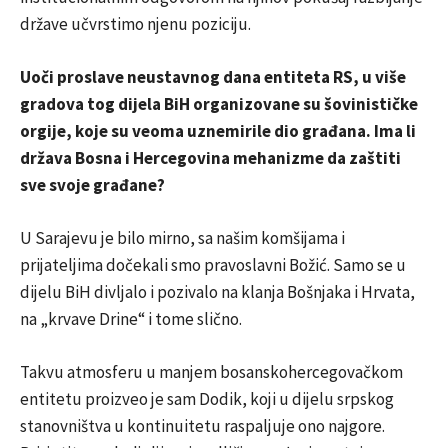
države učvrstimo njenu poziciju.
Uoči proslave neustavnog dana entiteta RS, u više
gradova tog dijela BiH organizovane su šovinističke
orgije, koje su veoma uznemirile dio građana. Ima li
država Bosna i Hercegovina mehanizme da zaštiti
sve svoje građane?
U Sarajevu je bilo mirno, sa našim komšijama i
prijateljima dočekali smo pravoslavni Božić. Samo se u
dijelu BiH divljalo i pozivalo na klanja Bošnjaka i Hrvata,
na „krvave Drine“ i tome slično.
Takvu atmosferu u manjem bosanskohercegovačkom
entitetu proizveo je sam Dodik, koji u dijelu srpskog
stanovništva u kontinuitetu raspaljuje ono najgore.