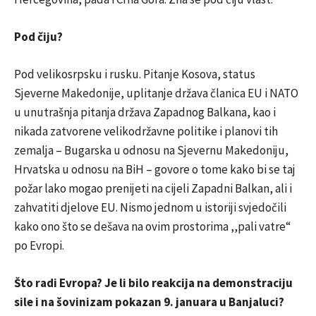
Pod čiju?
Pod velikosrpsku i rusku. Pitanje Kosova, status
Sjeverne Makedonije, uplitanje država članica EU i NATO
u unutrašnja pitanja država Zapadnog Balkana, kao i
nikada zatvorene velikodržavne politike i planovi tih
zemalja – Bugarska u odnosu na Sjevernu Makedoniju,
Hrvatska u odnosu na BiH – govore o tome kako bi se taj
požar lako mogao prenijeti na cijeli Zapadni Balkan, ali i
zahvatiti djelove EU. Nismo jednom u istoriji svjedočili
kako ono što se dešava na ovim prostorima ,,pali vatre“
po Evropi.
Što radi Evropa? Je li bilo reakcija na demonstraciju
sile i na šovinizam pokazan 9. januara u Banjaluci?