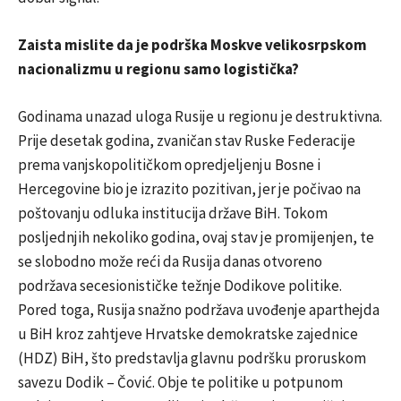
Zaista mislite da je podrška Moskve velikosrpskom
nacionalizmu u regionu samo logistička?
Godinama unazad uloga Rusije u regionu je destruktivna.
Prije desetak godina, zvaničan stav Ruske Federacije
prema vanjskopolitičkom opredjeljenju Bosne i
Hercegovine bio je izrazito pozitivan, jer je počivao na
poštovanju odluka institucija države BiH. Tokom
posljednjih nekoliko godina, ovaj stav je promijenjen, te
se slobodno može reći da Rusija danas otvoreno
podržava secesionističke težnje Dodikove politike.
Pored toga, Rusija snažno podržava uvođenje aparthejda
u BiH kroz zahtjeve Hrvatske demokratske zajednice
(HDZ) BiH, što predstavlja glavnu podršku proruskom
savezu Dodik – Čović. Obje te politike u potpunom