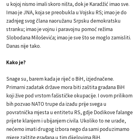
u kojoj nismo imali skoro ništa, dok je Karadžić imao sve.
Imao je JNA, koja se preobukla u Vojsku RS; imao je do
zadnjeg svog člana naoružanu Srpsku demokratsku
stranku; imao je vojnu i paravojnu pomoć režima
Slobodana Miloševića; imao je sve što se moglo zamisliti.
Danas nije tako.
Kako je?
Snage su, barem kada je riječ o BiH, izjednačene.
Primarni zadatak države mora biti zaštita građana BiH
koji žive pod vrstom fašističke okupacije. I ovom prilikom
bih pozvao NATO trupe da izađu prije svega u
povratnička mjesta u entitetu RS, gdje Dodikove falange
prijete klanjem i ubijanjem civila. Ukoliko to ne urade,
nećemo imati drugog izbora nego da sami poduzimamo
mjere zaštite građana u tim dijelovima BiH.