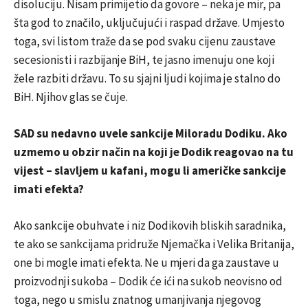
disoluciju. Nisam primijetio da govore – neka je mir, pa
šta god to značilo, uključujući i raspad države. Umjesto
toga, svi listom traže da se pod svaku cijenu zaustave
secesionisti i razbijanje BiH, te jasno imenuju one koji
žele razbiti državu. To su sjajni ljudi kojima je stalno do
BiH. Njihov glas se čuje.
SAD su nedavno uvele sankcije Miloradu Dodiku. Ako
uzmemo u obzir način na koji je Dodik reagovao na tu
vijest – slavljem u kafani, mogu li američke sankcije
imati efekta?
Ako sankcije obuhvate i niz Dodikovih bliskih saradnika,
te ako se sankcijama pridruže Njemačka i Velika Britanija,
one bi mogle imati efekta. Ne u mjeri da ga zaustave u
proizvodnji sukoba – Dodik će ići na sukob neovisno od
toga, nego u smislu znatnog umanjivanja njegovog