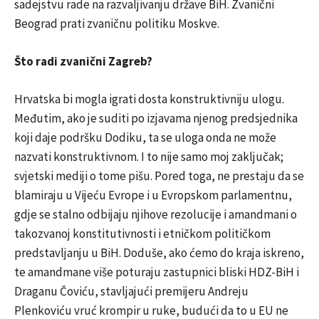
sadejstvu rade na razvaljivanju države BiH. Zvanični
Beograd prati zvaničnu politiku Moskve.
Što radi zvanični Zagreb?
Hrvatska bi mogla igrati dosta konstruktivniju ulogu.
Međutim, ako je suditi po izjavama njenog predsjednika
koji daje podršku Dodiku, ta se uloga onda ne može
nazvati konstruktivnom. I to nije samo moj zaključak;
svjetski mediji o tome pišu. Pored toga, ne prestaju da se
blamiraju u Vijeću Evrope i u Evropskom parlamentnu,
gdje se stalno odbijaju njihove rezolucije i amandmani o
takozvanoj konstitutivnosti i etničkom političkom
predstavljanju u BiH. Doduše, ako ćemo do kraja iskreno,
te amandmane više poturaju zastupnici bliski HDZ-BiH i
Draganu Čoviću, stavljajući premijeru Andreju
Plenkoviću vruć krompir u ruke, budući da to u EU ne