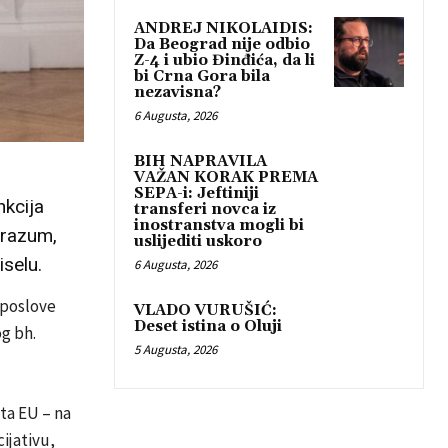
ANDREJ NIKOLAIDIS:
Da Beograd nije odbio
Z-4 i ubio Đinđića, da li
bi Crna Gora bila
nezavisna?
6 Augusta, 2026
BIH NAPRAVILA
VAŽAN KORAK PREMA
SEPA-i: Jeftiniji
nkcija
transferi novca iz
inostranstva mogli bi
orazum,
uslijediti uskoro
selu.
6 Augusta, 2026
 poslove
VLADO VURUŠIĆ:
Deset istina o Oluji
g bh.
5 Augusta, 2026
ta EU – na
ijativu,