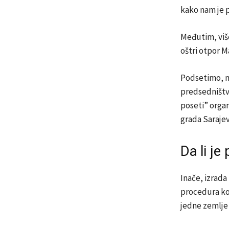
kako nam je p
Međutim, više
oštri otpor M
Podsetimo, m
predsedništva
poseti” orga
grada Sarajev
Da li j
Inače, izrada
procedura koj
jedne zemlje i