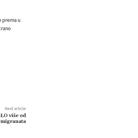
je prema u
trano
Next article
O više od
 migranata