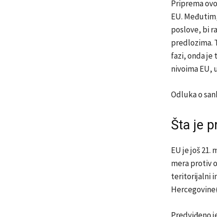
Priprema ovo
EU. Međutim, 
poslove, bi r
predlozima. T
fazi, onda je
nivoima EU, u
Odluka o san
Šta je p
EU je još 21.
mera protiv o
teritorijalni
Hercegovine(
Predviđeno j