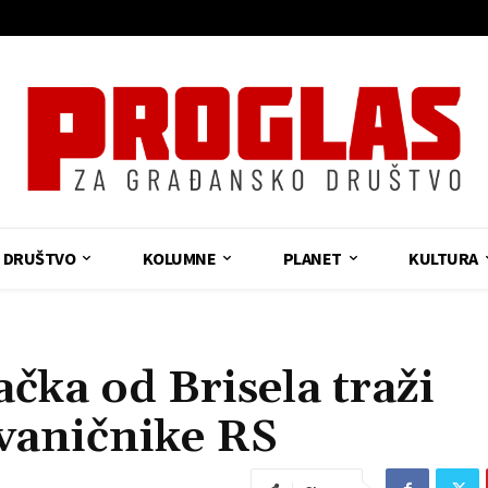
DRUŠTVO
KOLUMNE
PLANET
KULTURA
a od Brisela traži
zvaničnike RS