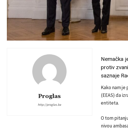
Nemačka je 
protiv zvan
saznaje Rad
Kako nam je 
(EEAS) da izr
Proglas
entiteta.
http://proglas.ba
O tom pitanju
nivou ambasad