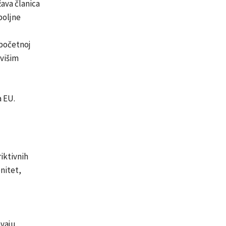
ava članica
poljne
 početnoj
 višim
 EU.
riktivnih
enitet,
avaju