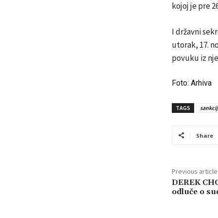
kojoj je pre 
I državni sek
utorak, 17. n
povuku iz nje
Foto: Arhiva
TAGS
sankcij
Share
Previous article
DEREK CHOL
odluče o su