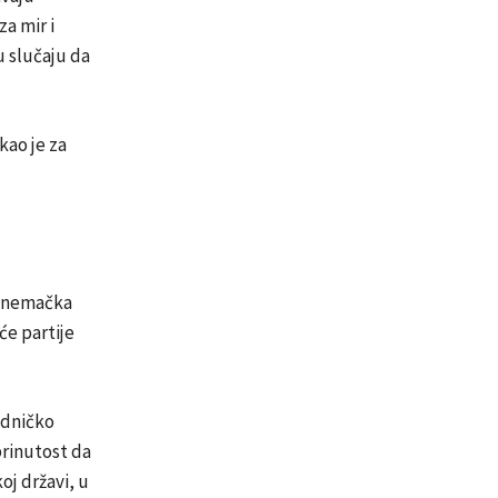
a mir i
u slučaju da
kao je za
, nemačka
će partije
edničko
rinutost da
j državi, u