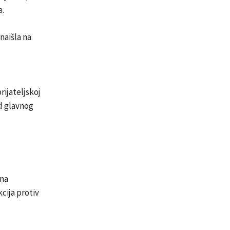
a.
naišla na
ijateljskoj
d glavnog
vna
cija protiv