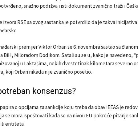
otvrđeno, snažno podržva i isti dokument zvanično traži i Češk
 izvora RSE sa ovog sastanka je potvrdilo da je takva inicijativa 
ađarske.
ađarski premijer Viktor Orban se 6. novembra sastao sa članom
 BiH, Miloradom Dodikom. Satali su se u, kako je navedeno, “pr
nizovanoj u Laktašima, nekih dvestotinak kilometara severno o
a, koji Orban nikada nije zvanično posetio.
e potreban konsenzus?
 papira o opcijama za sankcije koju treba da obavi EEAS je redo
a se mora ispoštovati kada se na nivou EU pokreće pitanje sank
li entiteta.