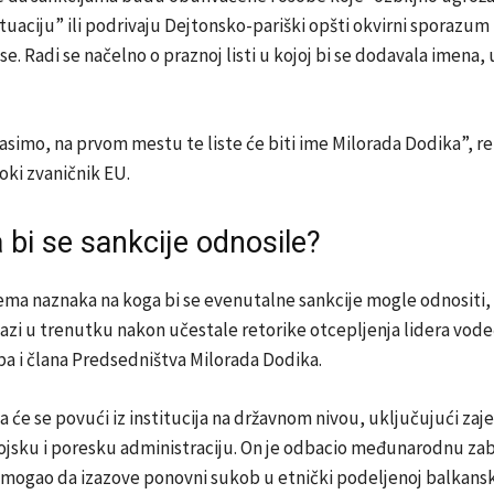
tuaciju” ili podrivaju Dejtonsko-pariški opšti okvirni sporazum z
e. Radi se načelno o praznoj listi u kojoj bi se dodavala imena, 
asimo, na prvom mestu te liste će biti ime Milorada Dodika”, re
oki zvaničnik EU.
 bi se sankcije odnosile?
ema naznaka na koga bi se evenutalne sankcije mogle odnositi
olazi u trenutku nakon učestale retorike otcepljenja lidera vode
a i člana Predsedništva Milorada Dodika.
a će se povući iz institucija na državnom nivou, uključujući zaj
ojsku i poresku administraciju. On je odbacio međunarodnu zab
 mogao da izazove ponovni sukob u etnički podeljenoj balkansko