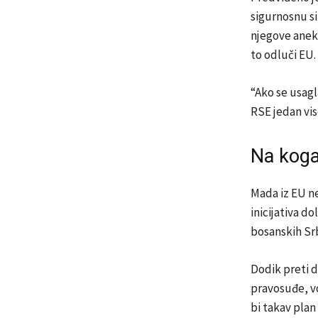
sigurnosnu si
njegove aneks
to odluči EU.
“Ako se usagl
RSE jedan vis
Na koga
Mada iz EU n
inicijativa d
bosanskih Srb
Dodik preti d
pravosuđe, v
bi takav plan