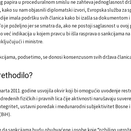
g papira u proceduralnom smislu ne zahteva jednoglasnost drž
kako su nam objasnili diplomatski izvori, Evropska služba za s
adije imala podršku svih članica kako bi izašla sa dokumentom i
o je poželjno jer se smatra da, ako ne postoji saglasnost u ovoj
 to već indikacija u kojem pravcu bi išla rasprava o sankcijama na
ključujući i ministre.
kcijama, podsetimo, se donosi konsenzusom svih država članica
rethodilo?
 marta 2011. godine usvojila okvir koji bi omogućio uvođenje rest
dređenih fizičkih i pravnih lica čije aktivnosti narušavaju suver
 integritet, ustavni poredak i međunarodni subjektivitet Bosne i
BiH).
e da sankcijama budu obuhvaćene i osobe koje “ozbiljno ugrož