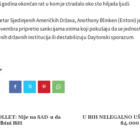
26 godina okončan rat u kom je stradalo oko sto hiljada ljudi.
retar Sjedinjenih Američkih Država, Anothony Blinken (Entoni) 
ovembra pripretio sankcijama onima koji pokušaju da se jednos
nih državnih institucija ili destabilizuju Daytonski sporazum.
e
LET: Nije na SAD-u da
U BIH NELEGALNO UŠL
dbini BiH
84.000