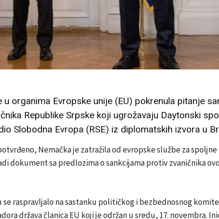
u organima Evropske unije (EU) pokrenula pitanje sa
ičnika Republike Srpske koji ugrožavaju Daytonski sp
io Slobodna Evropa (RSE) iz diplomatskih izvora u Bri
potvrđeno, Nemačka je zatražila od evropske službe za spoljne
adi dokument sa predlozima o sankcijama protiv zvaničnika ovo
 se raspravljalo na sastanku političkog i bezbednosnog komite
ora država članica EU koji je održan u sredu, 17. novembra. Inic