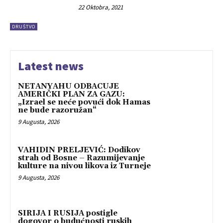
22 Oktobra, 2021
DRUŠTVO
Latest news
NETANYAHU ODBACUJE
AMERIČKI PLAN ZA GAZU:
„Izrael se neće povući dok Hamas
ne bude razoružan“
9 Augusta, 2026
VAHIDIN PRELJEVIĆ: Dodikov
strah od Bosne – Razumijevanje
kulture na nivou likova iz Turneje
9 Augusta, 2026
SIRIJA I RUSIJA postigle
dogovor o budućnosti ruskih