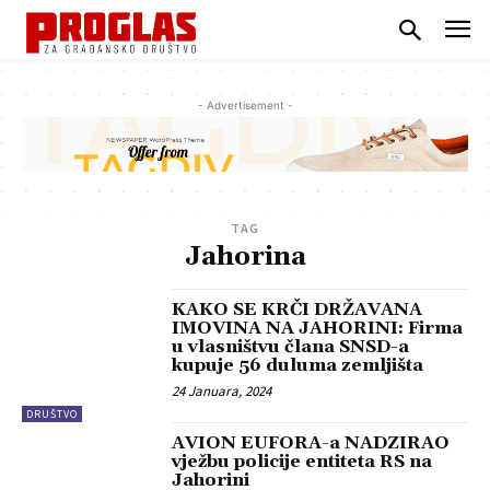
- Advertisement -
TAG
Jahorina
KAKO SE KRČI DRŽAVANA
IMOVINA NA JAHORINI: Firma
u vlasništvu člana SNSD-a
kupuje 56 duluma zemljišta
24 Januara, 2024
DRUŠTVO
AVION EUFORA-a NADZIRAO
vježbu policije entiteta RS na
Jahorini