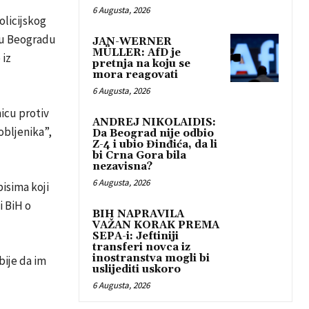
6 Augusta, 2026
olicijskog
 u Beogradu
JAN-WERNER
MÜLLER: AfD je
 iz
pretnja na koju se
mora reagovati
6 Augusta, 2026
nicu protiv
ANDREJ NIKOLAIDIS:
obljenika”,
Da Beograd nije odbio
Z-4 i ubio Đinđića, da li
bi Crna Gora bila
nezavisna?
6 Augusta, 2026
isima koji
i BiH o
BIH NAPRAVILA
VAŽAN KORAK PREMA
SEPA-i: Jeftiniji
transferi novca iz
inostranstva mogli bi
bije da im
uslijediti uskoro
6 Augusta, 2026