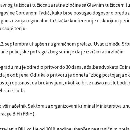
avnog tužioca i tužioca za ratne zločine sa Glavnim tužiocem tu
egovine Gordanom Tadić, kako bi se postigao dogovor o predu
rganizovanja regionalne tužilačke konferencije u skorijem peri
u saopštenju.
 12. septembra uhapšen na graničnom prelazu Uvac između Srbij
ane policijske potrage zbog sumnje da je izvršio ratni zločin.
ogradu mu je odredio pritvor do 30 dana, a žalba advokata Edina
a je odbijena. Odluka o pritvoru je doneta “zbog postojanja ok
stoji opasnost da bi okrivljeni, ukoliko bi se našao na slobodi
i su iz suda.
 bivši načelnik Sektora za organizovani kriminal Ministarstva un
acije BiH (FBiH).
i građanin BiH koji je od 2018. godine uhapšen na graničnim prel