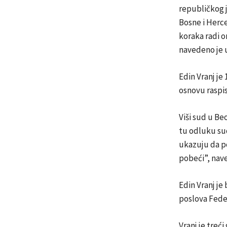
republičkog j
Bosne i Herc
koraka radi o
navedeno je 
Edin Vranj je
osnovu raspis
Viši sud u Be
tu odluku sud
ukazuju da po
pobeći”, navel
Edin Vranj je
poslova Feder
Vranj je treć