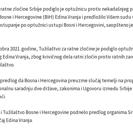
 ratne zločine Srbije podiglo je optužnicu protiv nekadašnjeg p
Bosne i Hercegovine (BiH) Edina Vranja i predložilo Višem sudu
ostupanje po optužnici ustupi Bosni i Hercegovini, saopšteno je
obra 2021. godine, Tužilaštvo za ratne zločine je podiglo optuž
Edina Vranja, zbog krivičnog dela ratni zločin protiv ratnih zar
ilaštvo.
predlog da Bosna i Hercegovina preuzme slučaj temelji na prop
onalnu saradnju dve države, zakonima i Ugovoru između Srbije 
ći.
 i Tužilaštvo Bosne i Hercegovine podnelo predlog organima Sr
čaj Edina Vranja.