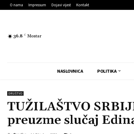
O nama
Impressum
Dojavi vijest
Kontakt
36.8
C
Mostar
NASLOVNICA
POLITIKA
DRUŠTVO
TUŽILAŠTVO SRBIJ
preuzme slučaj Edin