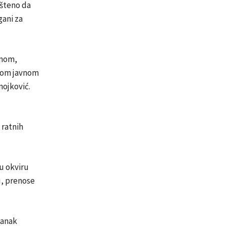
pšteno da
gani za
inom,
kom javnom
nojković.
 ratnih
u okviru
u, prenose
tanak