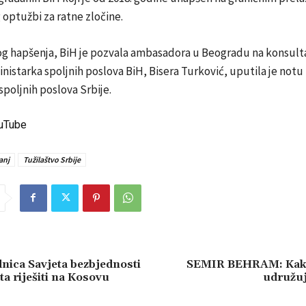
optužbi za ratne zločine.
g hapšenja, BiH je pozvala ambasadora u Beogradu na konsulta
inistarka spoljnih poslova BiH, Bisera Turković, uputila je notu
spoljnih poslova Srbije.
ouTube
anj
Tužilaštvo Srbije
nica Savjeta bezbjednosti
SEMIR BEHRAM: Kako
ta riješiti na Kosovu
udružuj