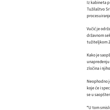
Iz kabineta p
Tužilaštvo Sr
procesuiranje
Vučić je odr
državnom sek
tužiteljkom 
Kako je saopš
unapređenju 
zločina i njih
Neophodno je 
koje će i spe
se u saopšten
“U tom smislu