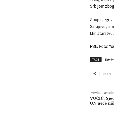
Srbijom zbog 
Zbog njegovo
Sarajevo, a m
Ministarstvu 
RSE, Foto: Y
TAGS
Edin Vr
Share
Previous article
VUČIĆ: Sjed
UN neće niš