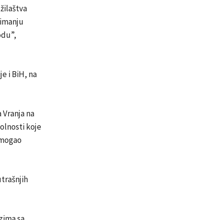
žilaštva
zimanju
odu”,
e i BiH, na
 Vranja na
olnosti koje
, mogao
utrašnjih
azima sa