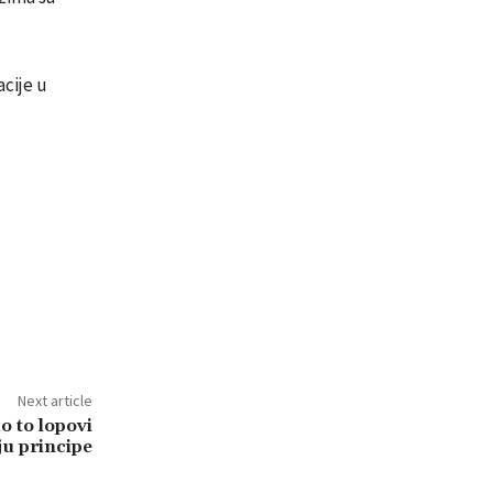
cije u
Next article
 to lopovi
u principe