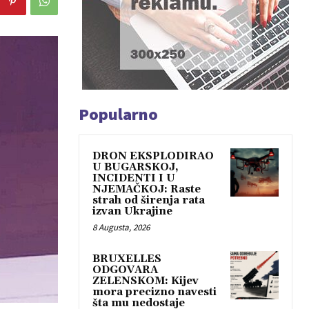
Popularno
DRON EKSPLODIRAO
U BUGARSKOJ,
INCIDENTI I U
NJEMAČKOJ: Raste
strah od širenja rata
izvan Ukrajine
8 Augusta, 2026
BRUXELLES
ODGOVARA
ZELENSKOM: Kijev
mora precizno navesti
šta mu nedostaje