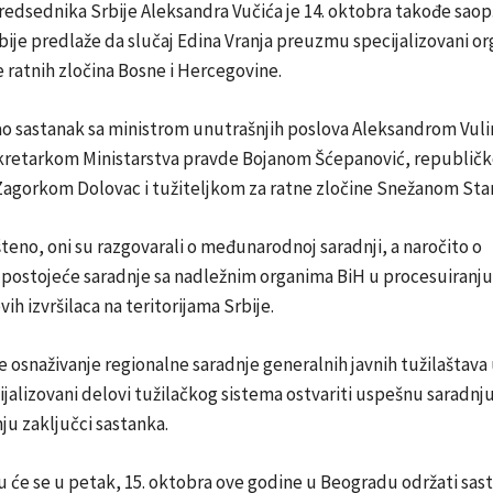
redsednika Srbije Aleksandra Vučića je 14. oktobra takođe sao
bije predlaže da slučaj Edina Vranja preuzmu specijalizovani or
 ratnih zločina Bosne i Hercegovine.
žao sastanak sa ministrom unutrašnjih poslova Aleksandrom Vul
retarkom Ministarstva pravde Bojanom Šćepanović, republič
Zagorkom Dolovac i tužiteljkom za ratne zločine Snežanom Sta
teno, oni su razgovarali o međunarodnoj saradnji, a naročito o
postojeće saradnje sa nadležnim organima BiH u procesuiranju
ovih izvršilaca na teritorijama Srbije.
osnaživanje regionalne saradnje generalnih javnih tužilaštava 
cijalizovani delovi tužilačkog sistema ostvariti uspešnu saradnj
ju zaključci sastanka.
 će se u petak, 15. oktobra ove godine u Beogradu održati sas