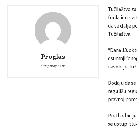
Tužilaštvo za
funkcionera 
da se dalje p
Tužilaštva.
“Dana 13. okt
Proglas
osumnjičenog 
navelo je Tuž
http://proglas.ba
Dodaju da se 
regulišu regi
pravnoj pomo
Prethodno je
se ustupi slu