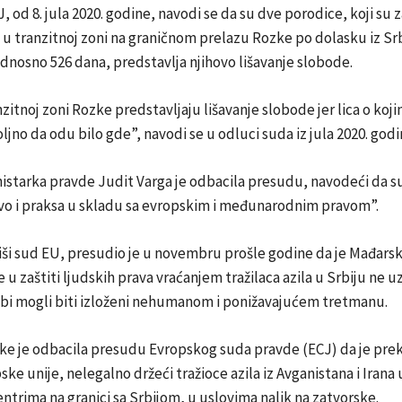
, od 8. jula 2020. godine, navodi se da su dve porodice, koji su 
u tranzitnoj zoni na graničnom prelazu Rozke po dolasku iz Srb
odnosno 526 dana, predstavlja njihovo lišavanje slobode.
nzitnoj zoni Rozke predstavljaju lišavanje slobode jer lica o koji
jno da odu bilo gde”, navodi se u odluci suda iz jula 2020. godi
istarka pravde Judit Varga je odbacila presudu, navodeći da 
o i praksa u skladu sa evropskim i međunarodnim pravom”.
iši sud EU, presudio je u novembru prošle godine da je Mađarsk
 u zaštiti ljudskih prava vraćanjem tražilaca azila u Srbiju ne u
a bi mogli biti izloženi nehumanom i ponižavajućem tretmanu.
ke je odbacila presudu Evropskog suda pravde (ECJ) da je prek
ke unije, nelegalno držeći tražioce azila iz Avganistana i Irana 
ntrima na granici sa Srbijom, u uslovima nalik na zatvorske.