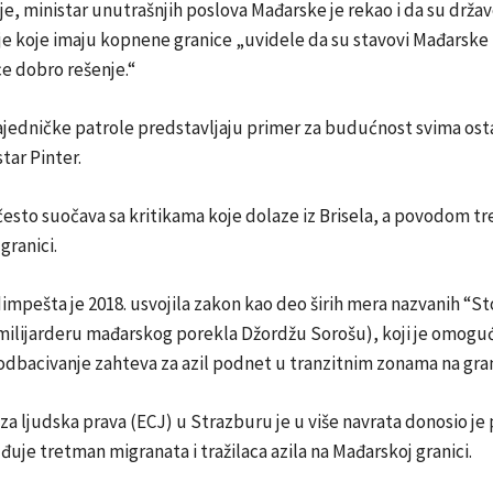
e, ministar unutrašnjih poslova Mađarske je rekao i da su držav
e koje imaju kopnene granice „uvidele da su stavovi Mađarske 
ce dobro rešenje.“
ajedničke patrole predstavljaju primer za budućnost svima ost
tar Pinter.
esto suočava sa kritikama koje dolaze iz Brisela, a povodom t
granici.
mpešta je 2018. usvojila zakon kao deo širih mera nazvanih “S
ilijarderu mađarskog porekla Džordžu Sorošu), koji je omogu
dbacivanje zahteva za azil podnet u tranzitnim zonama na gran
za ljudska prava (ECJ) u Strazburu je u više navrata donosio je
đuje tretman migranata i tražilaca azila na Mađarskoj granici.