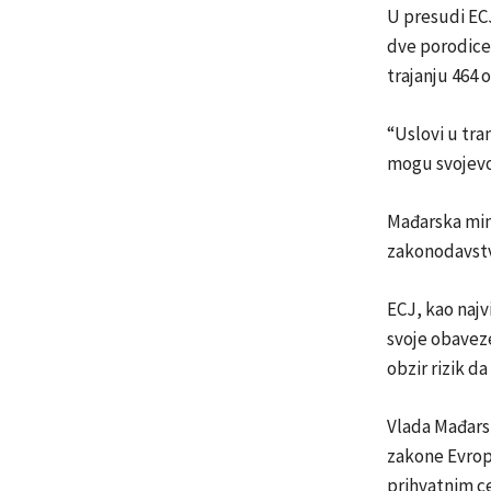
U presudi ECJ
dve porodice 
trajanju 464 
“Uslovi u tra
mogu svojevol
Mađarska min
zakonodavstv
ECJ, kao najv
svoje obaveze
obzir rizik d
Vlada Mađars
zakone Evrops
prihvatnim ce