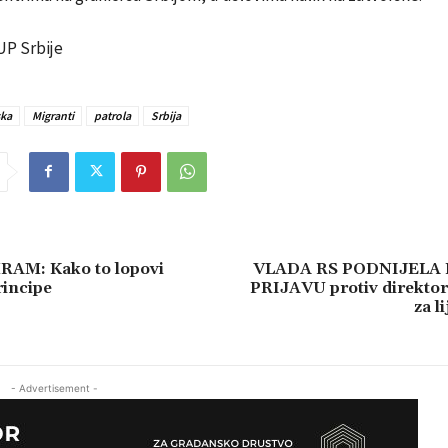
UP Srbije
ka
Migranti
patrola
Srbija
AM: Kako to lopovi
VLADA RS PODNIJELA
incipe
PRIJAVU protiv direktor
za l
- Advertisement -