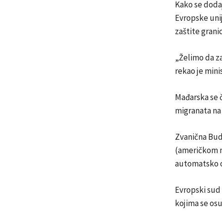
Kako se dodaj
Evropske unij
zaštite grani
„Želimo da z
rekao je minis
Mađarska se č
migranata na 
Zvanična Budi
(američkom m
automatsko o
Evropski sud 
kojima se osu