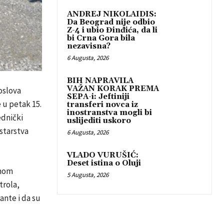
ANDREJ NIKOLAIDIS:
Da Beograd nije odbio
Z-4 i ubio Đinđića, da li
bi Crna Gora bila
nezavisna?
6 Augusta, 2026
BIH NAPRAVILA
VAŽAN KORAK PREMA
oslova
SEPA-i: Jeftiniji
 u petak 15.
transferi novca iz
inostranstva mogli bi
ednički
uslijediti uskoro
starstva
6 Augusta, 2026
VLADO VURUŠIĆ:
Deset istina o Oluji
čnom
5 Augusta, 2026
trola,
ante i da su