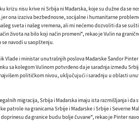
u krizu nisu krive ni Srbija ni Mađarska, koje su dužne da se no
jer ona izaziva bezbednosne, socijalne i humanitarne probleme
našeg sveta i našeg vremena, ali mi nećemo dozvoliti da se sušt
način života na bilo koji način promeni“, rekao je Vulin na grani
 se navodi u saopštenju.
 Vlade i ministar unutrašnjih poslova Mađarske Šandor Pinter 
anku sa kolegom Vulinom potvrđeno da je saradnja između Srbij
ajvišem političkom nivou, uključujući i saradnju u oblasti unu
egalnih migracija, Srbija i Mađarska imaju ista razmišljanja i da 
ke patrole na granicama Srbije i Mađarske i Srbije i Severne M
 doprinesu da granice budu bolje čuvane“, rekao je Pinter navo