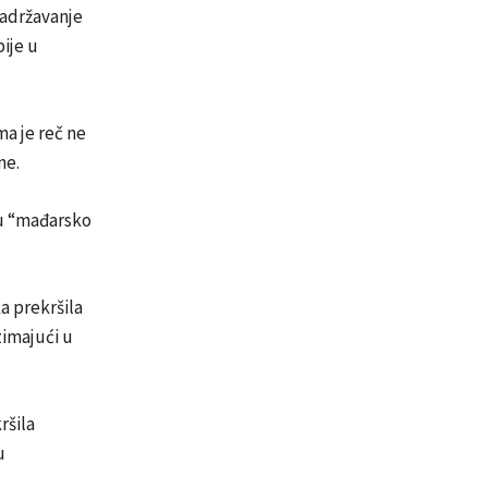
zadržavanje
ije u
ma je reč ne
ne.
su “mađarsko
a prekršila
zimajući u
ršila
u