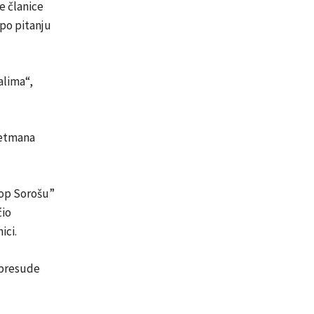
e članice
po pitanju
alima“,
retmana
top Sorošu”
ćio
ici.
 presude