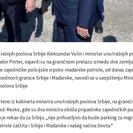
rašnjih poslova Srbije Aleksandar Vulin i ministar unutrašnjih p
or Pinter, najavili su na graničnom prelazu između dve zemlje
e zajedničke policijske srpsko-mađarske patrole, od danas zaj
bednosti granice Srbije i Mađarske, navodi se u saopštenju Mini
oslova Srbije.
teno iz kabineta ministra unutrašnjih poslova Srbije, na grani
š-Reske, gde su dva ministra obišla pripadnike zajedničkih pa
n je rekao da za Srbiju „nije prihvatljivo da bude parking za migr
role zaštita i Srbije i Mađarske i našeg načina života.“