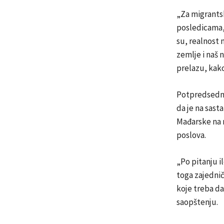
„Za migrantsk
posledicama, 
su, realnost 
zemlje i naš 
prelazu, kako
Potpredsednik
da je na sast
Mađarske na n
poslova.
„Po pitanju il
toga zajednič
koje treba da
saopštenju.