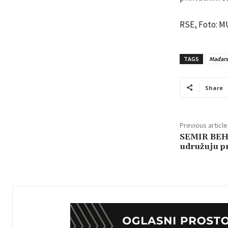
RSE, Foto: M
TAGS
Mađars
Share
Previous article
SEMIR BEHR
udružuju pr