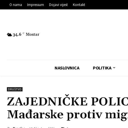
O nama
Impressum
Dojavi vijest
Kontakt
34.6
C
Mostar
NASLOVNICA
POLITIKA
DRUŠTVO
ZAJEDNIČKE POLICI
Mađarske protiv mig