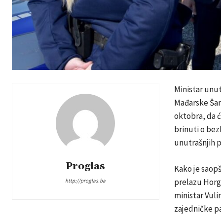
Ministar unut
Mađarske Šand
oktobra, da ć
brinuti o bez
unutrašnjih p
Proglas
Kako je saopš
prelazu Horgo
http://proglas.ba
ministar Vuli
zajedničke pat