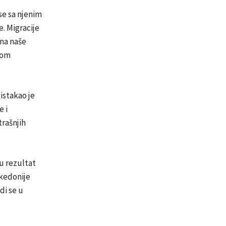
se sa njenim
. Migracije
ina naše
čnom
istakao je
e i
trašnjih
su rezultat
akedonije
di se u